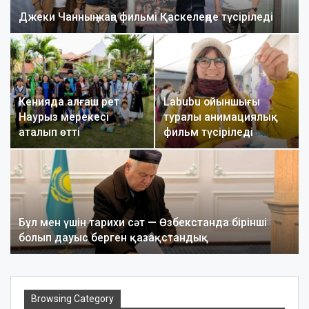
Джеки Чанның жаңа фильмі Қаскелеңде түсіріледі
Кенияда алғаш рет
Labubu ойыншығы
Наурыз мерекесі
туралы анимациялық
аталып өтті
фильм түсіріледі
Бұл мен үшін тарихи сәт — Өзбекстанда бірінші
болып дауыс берген қазақстандық
Browsing Category