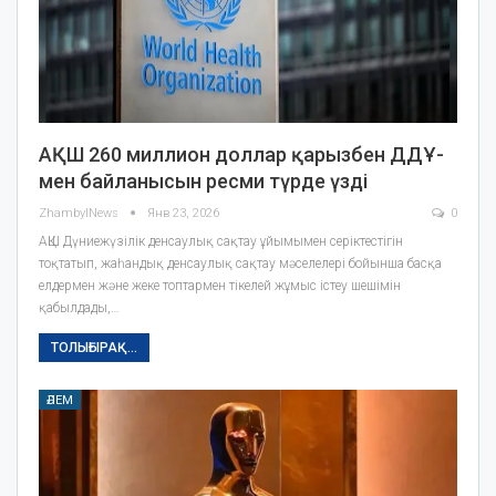
АҚШ 260 миллион доллар қарызбен ДДҰ-
мен байланысын ресми түрде үзді
ZhambylNews
Янв 23, 2026
0
АҚШ Дүниежүзілік денсаулық сақтау ұйымымен серіктестігін
тоқтатып, жаһандық денсаулық сақтау мәселелері бойынша басқа
елдермен және жеке топтармен тікелей жұмыс істеу шешімін
қабылдады,…
ТОЛЫҒЫРАҚ...
ӘЛЕМ