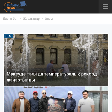
Басты бет
Жаңалықтар
Әлем
ӘЛЕМ
Мәскеуде тағы да температуралық рекорд
жаңартылды