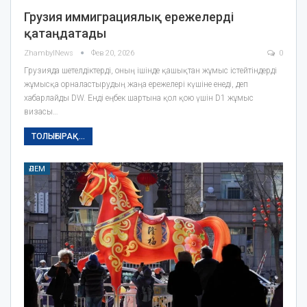
Грузия иммиграциялық ережелерді
қатаңдатады
ZhambylNews
Фев 20, 2026
0
Грузияда шетелдіктерді, оның ішінде қашықтан жұмыс істейтіндерді
жұмысқа орналастырудың жаңа ережелері күшіне енеді, деп
хабарлайды DW. Енді еңбек шартына қол қою үшін D1 жұмыс
визасы…
ТОЛЫҒЫРАҚ...
ӘЛЕМ