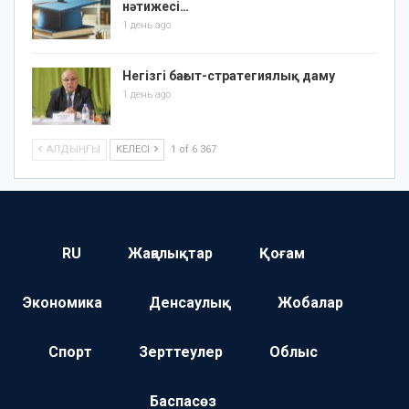
нәтижесі…
1 день ago
Негізгі бағыт-стратегиялық даму
1 день ago
АЛДЫҢҒЫ
КЕЛЕСІ
1 of 6 367
RU
Жаңалықтар
Қоғам
Экономика
Денсаулық
Жобалар
Спорт
Зерттеулер
Облыс
Баспасөз