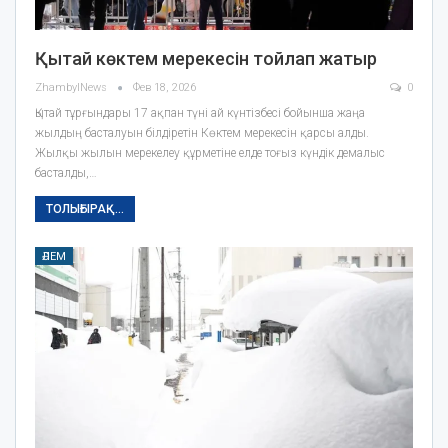
Қытай көктем мерекесін тойлап жатыр
ZhambylNews
Фев 18, 2026
0
Қытай тұрғындары 17 ақпан түні ай күнтізбесі бойынша жаңа
жылдың басталуын білдіретін Көктем мерекесін қарсы алды.
Жылқы жылын мерекелеу құрметіне елде тоғыз күндік демалыс
басталды,…
ТОЛЫҒЫРАҚ...
ӘЛЕМ