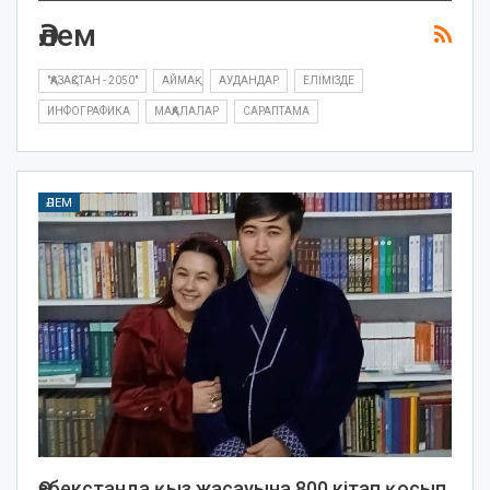
Әлем
"ҚАЗАҚСТАН - 2050"
АЙМАҚ
АУДАНДАР
ЕЛІМІЗДЕ
ИНФОГРАФИКА
МАҚАЛАЛАР
САРАПТАМА
ӘЛЕМ
Өзбекстанда қыз жасауына 800 кітап қосып