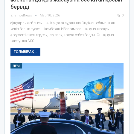
берілді
ZhambylNews
Мар 10, 2026
0
Қашқадария облысының Көкдала ауданына Әндіжан облысынан
келіп болып түскен Насибахан Ибрагимованың қыз жасауы
әлеуметтік желілерде қызу талқылауға себеп болды. Оның қыз
жасауына 800…
ТОЛЫҒЫРАҚ...
ӘЛЕМ