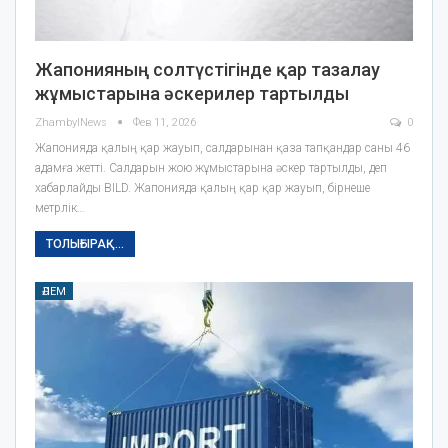
Жапонияның солтүстігінде қар тазалау
жұмыстарына әскерилер тартылды
ZhambylNews
Фев 11, 2026
0
Жапонияда қалың қар жауып, салдарынан қаза тапқандар саны 46
адамға жетті. Салдарын жою жұмыстарына әскер тартылды, деп
хабарлайды BILD. Жапонияда қалың қар қар жауып, бірнеше
метрлік…
ТОЛЫҒЫРАҚ...
ӘЛЕМ