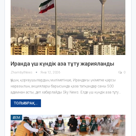
Иранда үш күндік аза тұту жарияланды
ZhambylNews
Янв 12, 2026
0
Құқық қорғаушылардың мәліметінше, Ирандағы үкіметке қарсы
наразылық акциялары барысында қаза тапқандар саны 500
адамнан асты, деп хабарлайды Sky News. Елде үш күндік аза тұту…
ТОЛЫҒЫРАҚ...
ӘЛЕМ