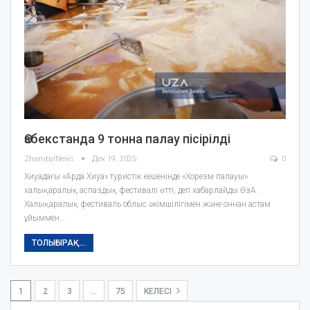
Өзбекстанда 9 тонна палау пісірілді
ZhambylNews
Дек 19, 2025
0
Хиуадағы «Арда Хиуа» туристік кешенінде «Хорезм палауы»
халықаралық аспаздық фестивалі өтті, деп хабарлайды ӨзА.
Халықаралық фестиваль облыс әкімшілігімен және оннан астам
ұйыммен…
ТОЛЫҒЫРАҚ...
1
2
3
…
75
КЕЛЕСІ