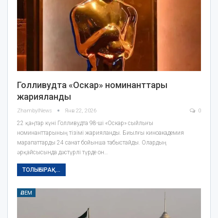
Голливудта «Оскар» номинанттары
жарияланды
ZhambylNews
Янв 22, 2026
0
22 қаңтар күні Голливудта 98-ші «Оскар» сыйлығы
номинанттарының тізімі жарияланды. Биылғы киноакадемия
марапаттарды 24 санат бойынша табыстайды. Олардың
әрқайсысында дәстүрлі түрде он…
ТОЛЫҒЫРАҚ...
ӘЛЕМ