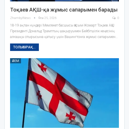
Тоқаев АҚШ-қа жұмыс сапарымен барады
ZhambylNews
Фев 25, 2026
0
18-19 ақпан күндері Мемлекет басшысы Қасым-Жомарт Тоқаев АҚШ
Президенті Дональд Трамптың шақыруымен Бейбітшілік кеңесінің
алғашқы отырысына қатысу үшін Вашингтонға жұмыс сапарымен…
ТОЛЫҒЫРАҚ...
ӘЛЕМ