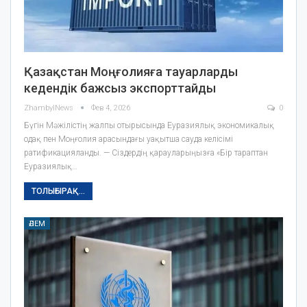
Қазақстан Моңғолияға тауарларды
кедендік бажсыз экспорттайды
ZhambylNews
Фев 4, 2026
0
Бүгін Мәжілістің жалпы отырысында Еуразиялық экономикалық
одақ пен Моңғолия арасындағы уақытша сауда келісімі
ратификацияланды. — Сіздердің қарауларыңызға «Бір тараптан
Еуразиялық…
ТОЛЫҒЫРАҚ...
ӘЛЕМ