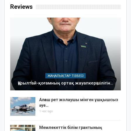
Reviews
ЖАҢАЛЫҚТАР ТІЗБЕСІ
Құрылтай-қоғамның ортақ жауапкершілігін…
Алғаш рет жолаушы мінген ұшқышсыз
әуе…
1 час ago
Мемлекеттік білім грантының