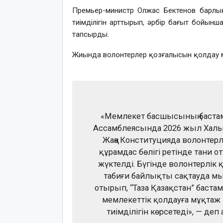
Премьер-министр Олжас Бектенов барлық
тиімділігін арттырып, әрбір бағыт бойынш
тапсырды.
Жиында волонтерлер қозғалысын қолдау м
«Мемлекет басшысының бастам
Ассамблеясында 2026 жыл Халы
Жаңа Конституцияда волонтер
құрамдас бөлігі ретінде тани о
жүктелді. Бүгінде волонтерлік
табиғи байлықты сақтауда мы
отырып, “Таза Қазақстан” баста
мемлекеттік қолдауға мұқтаж 
тиімділігін көрсетеді», — де