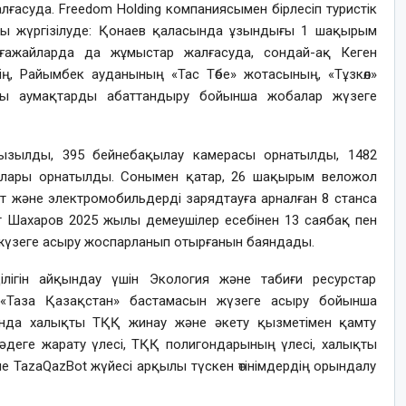
ғасуда. Freedom Holding компаниясымен бірлесіп туристік
ы жүргізілуде: Қонаев қаласында ұзындығы 1 шақырым
ажайларда да жұмыстар жалғасуда, сондай-ақ Кеген
нің, Райымбек ауданының «Тас Төбе» жотасының, «Тұзкөл»
дағы аумақтарды абаттандыру бойынша жобалар жүзеге
ызылды, 395 бейнебақылау камерасы орнатылды, 1482
ғылары орнатылды. Сонымен қатар, 26 шақырым веложол
 және электромобильдерді зарядтауға арналған 8 станса
т Шахаров 2025 жылы демеушілер есебінен 13 саябақ пен
 жүзеге асыру жоспарланып отырғанын баяндады.
лігін айқындау үшін Экология және табиғи ресурстар
да «Таза Қазақстан» бастамасын жүзеге асыру бойынша
 Онда халықты ТҚҚ жинау және әкету қызметімен қамту
кәдеге жарату үлесі, ТҚҚ полигондарының үлесі, халықты
е TazaQazBot жүйесі арқылы түскен өтінімдердің орындалу