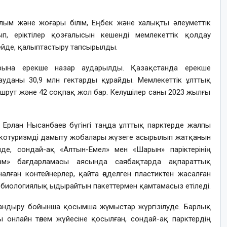
ылым және жоғары білім, Еңбек және халықты әлеуметтік
ып, еріктілер қозғалысын кешенді мемлекеттік қолдау
ейде, қалыптастыру тапсырылды.
рына ерекше назар аударылды. Қазақстанда ерекше
уданы 30,9 млн гектарды құрайды. Мемлекеттік ұлттық
ршрут және 42 соқпақ жол бар. Келушілер саны 2023 жылғы
і Ерлан Нысанбаев бүгінгі таңда ұлттық парктерде жалпы
гі экотуризмді дамыту жобалары жүзеге асырылып жатқанын
де, сондай-ақ «Алтын-Емел» мен «Шарын» паріктерінің
изм» бағдарламасы аясында саябақтарда ақпараттық
алған контейнерлер, қайта өңделген пластиктен жасалған
 биологиялық ыдырайтын пакеттермен қамтамасыз етіледі.
ландыру бойынша қосымша жұмыстар жүргізілуде. Барлық
ы онлайн төлем жүйесіне қосылған, сондай-ақ парктердің