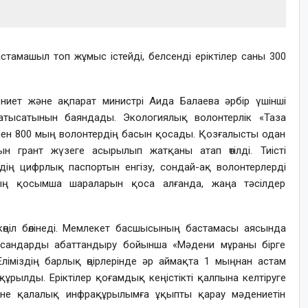
стамашыл топ жұмыс істейді, белсенді еріктілер саны 300
иет және ақпарат министрі Аида Балаева әрбір үшінші
атысатынын баяндады. Экологиялық волонтерлік «Таза
ен 800 мың волонтердің басын қосады. Қозғалысты одан
 грант жүзеге асырылып жатқаны атап өтілді. Тиісті
ің цифрлық паспортын енгізу, сондай-ақ волонтерлерді
ың қосымша шараларын қоса алғанда, жаңа тәсілдер
көңіл бөлінеді. Мемлекет басшысының бастамасы аясында
ысандарды абаттандыру бойынша «Мәдени мұраны бірге
ліміздің барлық өңірлерінде әр аймақта 1 мыңнан астам
ұрылды. Еріктілер қоғамдық кеңістікті қалпына келтіруге
әне қалалық инфрақұрылымға ұқыпты қарау мәдениетін