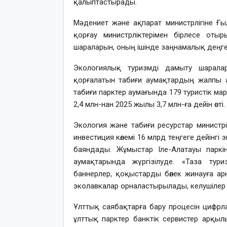
қалыптастырады.
Мәдениет және ақпарат министрлігіне Ғ
қорғау министрліктерімен бірлесе отыр
шараларын, оның ішінде заңнамалық деңг
Экологиялық туризмді дамыту шарала
қорғалатын табиғи аумақтардың жалпы а
табиғи парктер аумағында 179 туристік ма
2,4 млн-нан 2025 жылы 3,7 млн-ға дейін өсті.
Экология және табиғи ресурстар министр
инвестиция көлемі 16 млрд теңгеге дейін
баяндады. Жұмыстар Іле-Алатауы паркін
аумақтарында жүргізілуде. «Таза тур
баннерлер, қоқыстарды бөлек жинауға арн
эколавкалар орналастырылады, келушілер
Ұлттық саябақтарға бару процесін цифр
ұлттық парктер банктік сервистер арқыл