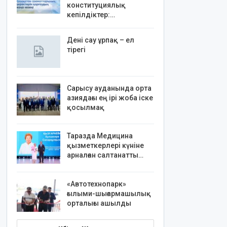
конституциялық
кепілдіктер:…
Дені сау ұрпақ – ел
тірегі
Сарысу ауданында орта
азиядағы ең ірі жоба іске
қосылмақ
Таразда Медицина
қызметкерлері күніне
арналған салтанатты…
«Автотехнопарк»
ғылыми-шығармашылық
орталығы ашылды