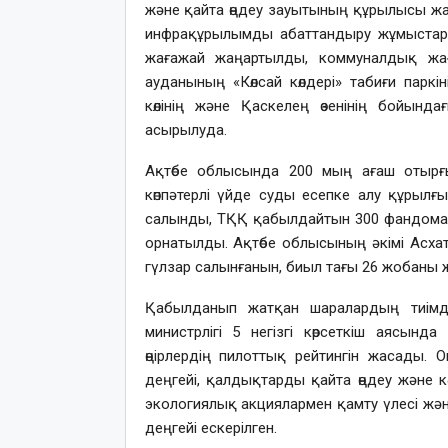
және қайта өңдеу зауытының құрылысы жал
инфрақұрылымды абаттандыру жұмыстар
жағажай жаңартылды, коммуналдық жағ
ауданының «Көлсай көлдері» табиғи паркі
көлінің және Қаскелең өзенінің бойын
асырылуда.
Ақтөбе облысында 200 мың ағаш отырғ
көппәтерлі үйде суды есепке алу құрыл
салынды, ТҚҚ қабылдайтын 300 фандомат
орнатылды. Ақтөбе облысының әкімі Асха
гүлзар салынғанын, биыл тағы 26 жобаны
Қабылданып жатқан шаралардың тиімді
министрлігі 5 негізгі көрсеткіш аясын
өңірлердің пилоттық рейтингін жасады.
деңгейі, қалдықтарды қайта өңдеу және 
экологиялық акциялармен қамту үлесі жән
деңгейі ескерілген.