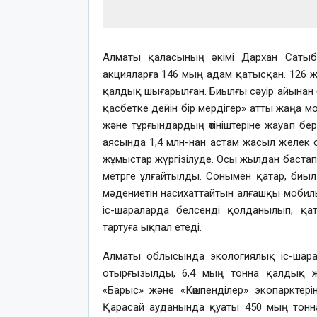
Алматы қаласының әкімі Дархан Сатыб
акцияларға 146 мың адам қатысқан. 126 же
қалдық шығарылған. Биылғы сәуір айынан б
қасбетке дейін бір мердігер» атты жаңа мо
және тұрғындардың өтініштеріне жауап бер
аясында 1,4 млн-нан астам жасыл желек 
жұмыстар жүргізілуде. Осы жылдан бастап 
метрге ұлғайтылды. Сонымен қатар, биы
мәдениетін насихаттайтын алғашқы мобил
іс-шараларда белсенді қолданылып, қ
тартуға ықпал етеді.
Алматы облысында экологиялық іс-шара
отырғызылды, 6,4 мың тонна қалдық ж
«Барыс» және «Көшпенділер» экопарктер
Қарасай ауданында қуаты 450 мың тонн