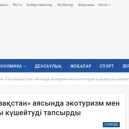
аныс
Фото
Хабарламалар
Жобалар
Жарнама
More
КОНОМИКА
ДЕНСАУЛЫҚ
ЖОБАЛАР
СПОРТ
ЗЕ
в «Таза Қазақстан» аясында экотуризм мен волонтерлік қозғалысты күшейт
азақстан» аясында экотуризм мен
ы күшейтуді тапсырды
ЕЛІМІЗДЕ