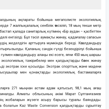
алдының ақпараты бойынша мегаполисте экологиялық
рде 7 жалпықалалық сенбілік өткізіліп, 18 мың текше метр
астап қалада санитарлық күтімнің «Бір аудан – қасбеттен
делі енгізілді. Бұл тәсіл аумақты жинау, қадағалау сапасын
удің жеделдігін арттыруға мүмкіндік береді. Көгалдандыру
отырғызылды. Қаланың сәндік-гүлді безендірілуі бойынша
гүлмен көгалдандыру алаңы екі есеге, яғни 450 мың шаршы
л экологиялық тәжірибелер мен қалдықтарды бөлек жинау
ьді экотрак іске қосылды. Экотрак спорттық және мәдени
атысушылар мен қонақтарды экологиялық бастамаларға
ларға 271 мыңнан астам адам қатысып, 98,1 мың ағаш
иналды. Алматы облысының әкімі Марат Сұлтанғазиев
інің жобаларын жүзеге асыру барысы туралы баяндады.
а болатын Kaz Waste Conversion қалдықтарды сұрыптау