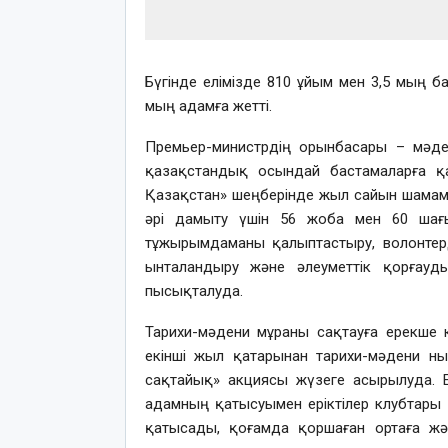
Бүгінде елімізде 810 ұйым мен 3,5 мың ба
мың адамға жетті.
Премьер-министрдің орынбасары – мәден
қазақстандық осындай бастамаларға қ
Қазақстан» шеңберінде жыл сайын шамам
әрі дамыту үшін 56 жоба мен 60 шағын
тұжырымдаманы қалыптастыру, волонтерд
ынталандыру және әлеуметтік қорғауд
пысықталуда.
Тарихи-мәдени мұраны сақтауға ерекше 
екінші жыл қатарынан тарихи-мәдени н
сақтайық» акциясы жүзеге асырылуда. Е
адамның қатысуымен еріктілер клубтары қ
қатысады, қоғамда қоршаған ортаға ж