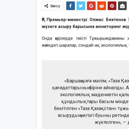
Бөлісу
ҚР Премьер-министрі Олжас Бектенов
жүзеге асыру барысына мониторинг жүрг
Онда өңірлерде тиісті Тұжырымдаманы 
жөніндегі шаралар, сондай-ақ экологиялық
«Баршаңызға мәлім, «Таза Қа
қағидаттарының біріне айналды. А
экологиялық мәдениетін қал
құндылықтары басым міндетт
бекітілген «Таза Қазақстан» т
асырудың негізгі буыны ретінд
жүктелген», — 