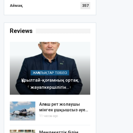
Аймақ
357
Reviews
ЖАҢАЛЫҚТАР ТІЗБЕСІ
Құрылтай-қоғамның ортақ
жауапкершілігін…
Алғаш рет жолаушы
мінген ұшқышсыз әуе…
11 часов ago
Мемлекеттік білім