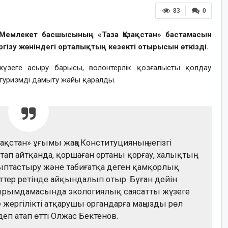
83
0
 Мемлекет басшысының «Таза Қазақстан» бастамасын
ізу жөніндегі орталықтың кезекті отырысын өткізді.
жүзеге асыру барысы, волонтерлік қозғалысты қолдау
 туризмді дамыту жайы қаралды.
зақстан» ұғымы жаңа Конституцияның негізгі
тап айтқанда, қоршаған ортаны қорғау, халықтың
ыптастыру және табиғатқа деген қамқорлық
ер ретінде айқындалып отыр. Бұған дейін
ұжырымдамасында экологиялық саясатты жүзеге
е жергілікті атқарушы органдарға маңызды рөл
деп атап өтті Олжас Бектенов.