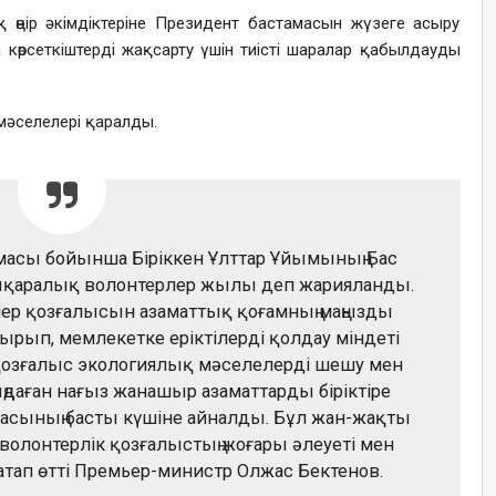
 өңір әкімдіктеріне Президент бастамасын жүзеге асыру
а көрсеткіштерді жақсарту үшін тиісті шаралар қабылдауды
әселелері қаралды.
асы бойынша Біріккен Ұлттар Ұйымының Бас
қаралық волонтерлер жылы деп жарияланды.
лер қозғалысын азаматтық қоғамның маңызды
тырып, мемлекетке еріктілерді қолдау міндеті
 қозғалыс экологиялық мәселелерді шешу мен
ңдаған нағыз жанашыр азаматтарды біріктіре
масының басты күшіне айналды. Бұл жан-жақты
волонтерлік қозғалыстың жоғары әлеуеті мен
п атап өтті Премьер-министр Олжас Бектенов.