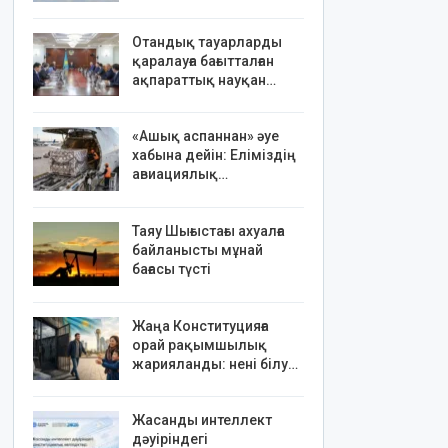
Отандық тауарларды
қаралауға бағытталған
ақпараттық науқан…
«Ашық аспаннан» әуе
хабына дейін: Еліміздің
авиациялық…
Таяу Шығыстағы ахуалға
байланысты мұнай
бағасы түсті
Жаңа Конституцияға
орай рақымшылық
жарияланды: нені білу…
Жасанды интеллект
дәуіріндегі