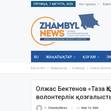
ПЯТНИЦА, 7 АВГУСТА, 2026
Біз туралы
Байл
RU
ЖАҢАЛЫҚТАР
ҚОҒАМ
Э
Басты бет
Жаңалықтар
Елімізде
Олжас Бектено
Олжас Бектенов «Таза Қ
волонтерлік қозғалыст
On
Май 13, 2026
By
ZhambylNews