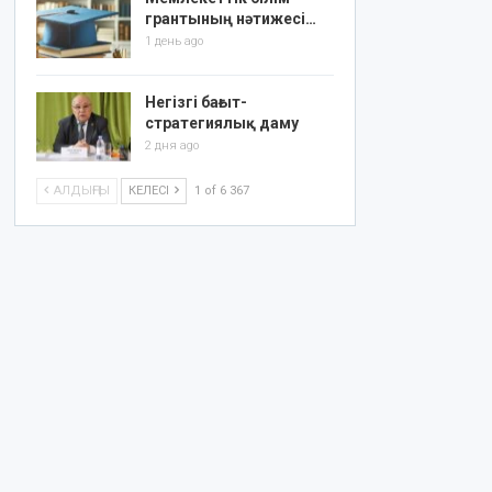
грантының нәтижесі…
1 день ago
Негізгі бағыт-
стратегиялық даму
2 дня ago
АЛДЫҢҒЫ
КЕЛЕСІ
1 of 6 367