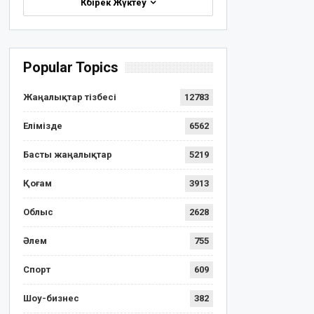
Көбірек Жүктеу
Popular Topics
Жаңалықтар тізбесі
12783
Елімізде
6562
Басты жаңалықтар
5219
Қоғам
3913
Облыс
2628
Әлем
755
Спорт
609
Шоу-бизнес
382