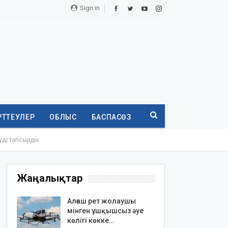
Sign in
РТТЕУЛЕР
ОБЛЫС
БАСПАСӨЗ
уді тапсырды
Жаңалықтар
Алғаш рет жолаушы
мінген ұшқышсыз әуе
көлігі көкке…