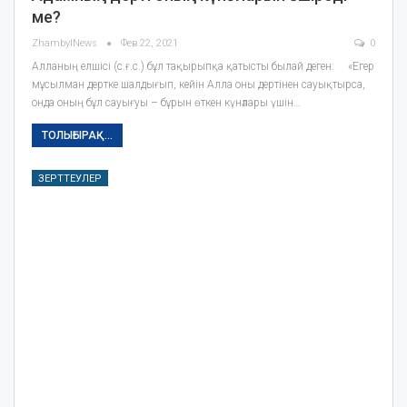
ме?
ZhambylNews
Фев 22, 2021
0
Алланың елшісі (с.ғ.с.) бұл тақырыпқа қатысты былай деген: ⠀ «Егер
мұсылман дертке шалдығып, кейін Алла оны дертінен сауықтырса,
онда оның бұл сауығуы – бұрын өткен күнәлары үшін…
ТОЛЫҒЫРАҚ...
ЗЕРТТЕУЛЕР