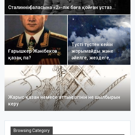
Сталиннің баласына «2»-лік баға қойған ұстаз…
Түсті түстен кейін
Ғарышкер Жәнібеков
жорымайды және
қазақ па?
әйелге, жездеге,…
Жарыс қазан немесе аттың тізгінін не шылбырын
керу
Browsing Category