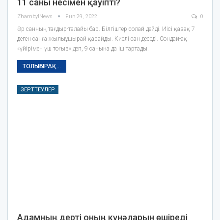
11 саны несімен қауіпті?
ZhambylNews
Янв 29, 2022
0
Әр санның тағдыр-талайы бар. Білгіштер солай дейді. Иісі қазақ 7
деген санға жылыұшырай қарайды. Киелі сан деседі. Сондай-ақ
«үйірімен үш тоғыз» деп, 9 санына да іш тартады.
ТОЛЫҒЫРАҚ...
ЗЕРТТЕУЛЕР
Адамның дерті оның күнәларын өшіреді