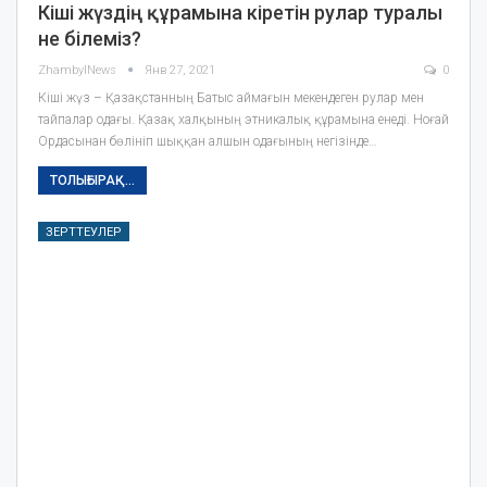
Кіші жүздің құрамына кіретін рулар туралы
не білеміз?
ZhambylNews
Янв 27, 2021
0
Кіші жүз – Қазақстанның Батыс аймағын мекендеген рулар мен
тайпалар одағы. Қазақ халқының этникалық құрамына енеді. Ноғай
Ордасынан бөлініп шыққан алшын одағының негізінде…
ТОЛЫҒЫРАҚ...
ЗЕРТТЕУЛЕР