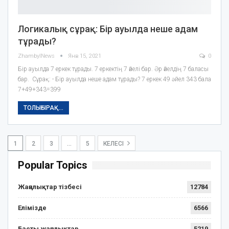
Логикалық сұрақ: Бір ауылда неше адам
тұрады?
ZhambylNews
Янв 15, 2021
0
Бір ауылда 7 еркек тұрады. 7 еркектің 7 әйелі бар. Әр әйелдің 7 баласы
бар. Сұрақ: - Бір ауылда неше адам тұрады? 7 еркек 49 əйел 343 бала
7+49+343=399
ТОЛЫҒЫРАҚ...
1
2
3
…
5
КЕЛЕСІ
Popular Topics
Жаңалықтар тізбесі
12784
Елімізде
6566
Басты жаңалықтар
5219