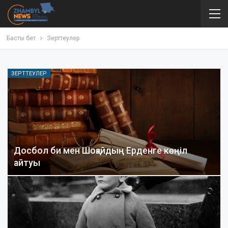
Басты бет
Зерттеулер
ЗЕРТТЕУЛЕР
Досбол би мен Шоқайдың Ерденге көңіл
айтуы