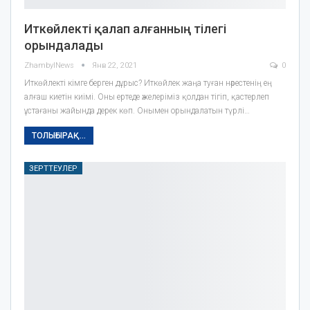
Иткөйлекті қалап алғанның тілегі
орындалады
ZhambylNews
Янв 22, 2021
0
Иткөйлекті кімге берген дұрыс? Иткөйлек жаңа туған нәрестенің ең
алғаш киетін киімі. Оны ертеде әжелеріміз қолдан тігіп, қастерлеп
ұстағаны жайында дерек көп. Онымен орындалатын түрлі…
ТОЛЫҒЫРАҚ...
ЗЕРТТЕУЛЕР