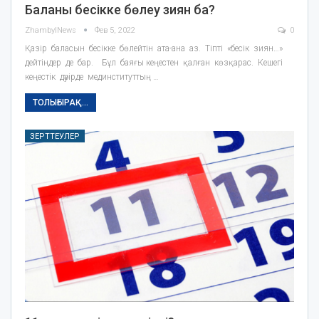
Баланы бесікке бөлеу зиян ба?
ZhambylNews
Фев 5, 2022
0
Қазір баласын бесікке бөлейтін ата-ана аз. Тіпті «бесік зиян…»
дейтіндер де бар. Бұл баяғы кеңестен қалған көзқарас. Кешегi
кеңестiк дәуiрде мединституттың …
ТОЛЫҒЫРАҚ...
ЗЕРТТЕУЛЕР