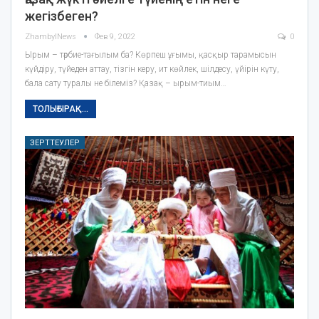
жегізбеген?
ZhambylNews
Фев 9, 2022
0
Ырым – тәрбие-тағылым ба? Көрпеш ұғымы, қасқыр тарамысын
күйдіру, түйеден аттау, тізгін керу, ит көйлек, шілдесу, үйірін күту,
бала сату туралы не білеміз? Қазақ – ырым-тиым…
ТОЛЫҒЫРАҚ...
ЗЕРТТЕУЛЕР