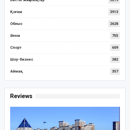
Қоғам
3913
Облыс
2628
Әлем
755
Спорт
609
Шоу-бизнес
382
Аймақ
357
Reviews