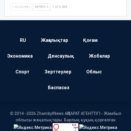
АЛДЫҢҒЫ
КЕЛЕСІ
1 of 6 369
RU
Жаңалықтар
Қоғам
Экономика
Денсаулық
Жобалар
Спорт
Зерттеулер
Облыс
Баспасөз
© 2014 -2026 ZhambylNews АҚПАРАТ АГЕНТТІГІ - Жамбыл
облысы жаңалықтары. Барлық құқық қорғалған