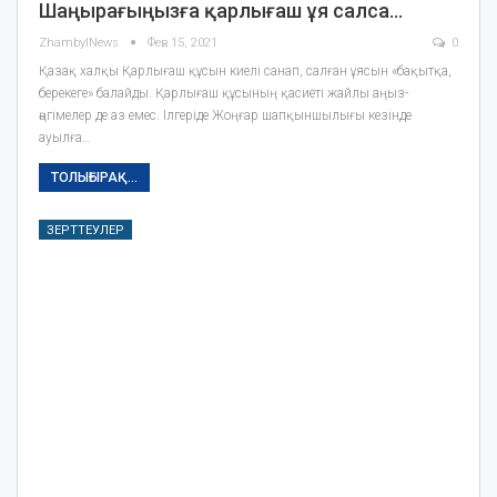
Шаңырағыңызға қарлығаш ұя салса…
ZhambylNews
Фев 15, 2021
0
Қазақ халқы Қарлығаш құсын киелі санап, салған ұясын «бақытқа,
берекеге» балайды. Қарлығаш құсының қасиеті жайлы аңыз-
әңгімелер де аз емес. Ілгеріде Жоңғар шапқыншылығы кезінде
ауылға…
ТОЛЫҒЫРАҚ...
ЗЕРТТЕУЛЕР