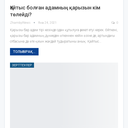
Қайтыс болған адамның қарызын кім
төлейді?
ZhambylNews
Янв 24, 2021
0
Қарызы бар адам тірі кезінде одан құтылуға әрекет етуі керек. Өйткені,
қарызы бар адамның дүниеден өткеннен кейін өзіне де, артындағы
отбасына да өте қиын жағдай тудыратыны анық. Қайтыс…
ТОЛЫҒЫРАҚ...
ЗЕРТТЕУЛЕР