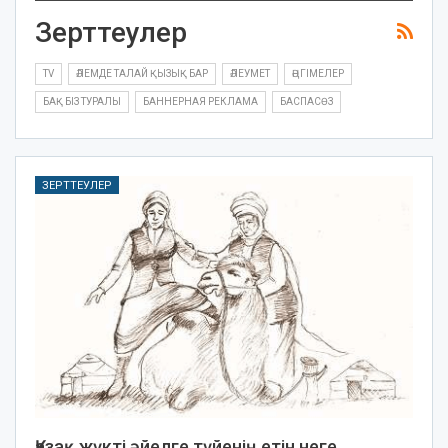
Зерттеулер
TV
ӘЛЕМДЕ ТАЛАЙ ҚЫЗЫҚ БАР
ӘЛЕУМЕТ
ӘҢГІМЕЛЕР
БАҚ БІЗ ТУРАЛЫ
БАННЕРНАЯ РЕКЛАМА
БАСПАСӨЗ
ЗЕРТТЕУЛЕР
Қазақ жүкті әйелге түйенің етін неге