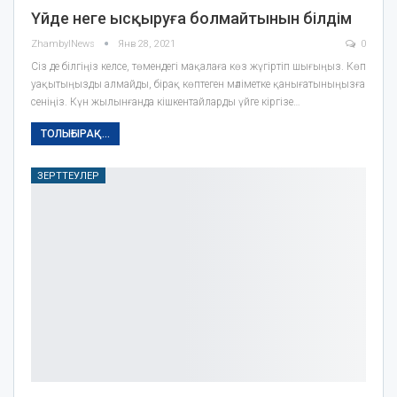
Үйде неге ысқыруға болмайтынын білдім
ZhambylNews
Янв 28, 2021
0
Сіз де білгіңіз келсе, төмендегі мақалаға көз жүгіртіп шығыңыз. Көп
уақытыңызды алмайды, бірақ көптеген мәліметке қанығатыныңызға
сеніңіз. Күн жылынғанда кішкентайларды үйге кіргізе…
ТОЛЫҒЫРАҚ...
ЗЕРТТЕУЛЕР