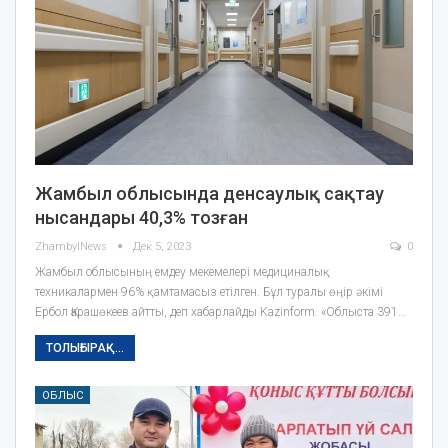
Жамбыл облысында денсаулық сақтау
нысандары 40,3% тозған
ZhambylNews
Дек 5, 2023
0
Жамбыл облысының емдеу мекемелері медициналық
техникалармен 96% қамтамасыз етілген. Бұл туралы өңір әкімі
Ербол Қарашөкеев айтты, деп хабарлайды Kazinform. «Облыста 391…
ТОЛЫҒЫРАҚ...
ОБЛЫС