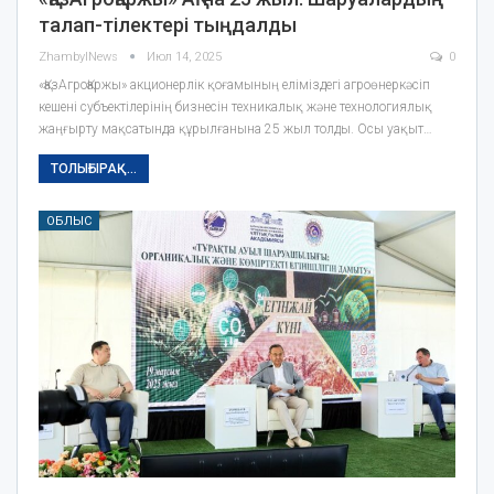
талап-тілектері тыңдалды
ZhambylNews
Июл 14, 2025
0
«ҚазАгроҚаржы» акционерлік қоғамының еліміздегі агроөнеркәсіп
кешені субъектілерінің бизнесін техникалық және технологиялық
жаңғырту мақсатында құрылғанына 25 жыл толды. Осы уақыт…
ТОЛЫҒЫРАҚ...
ОБЛЫС