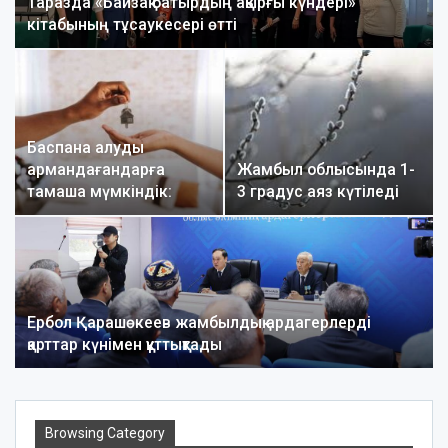
Таразда «Байзақ батырдың ақырғы күндері»
кітабының тұсаукесері өтті
Баспана алуды
армандағандарға
Жамбыл облысында 1-
тамаша мүмкіндік:
3 градус аяз күтіледі
«Наурыз…
Ербол Қарашөкеев жамбылдық ардагерлерді
қарттар күнімен құттықтады
Browsing Category