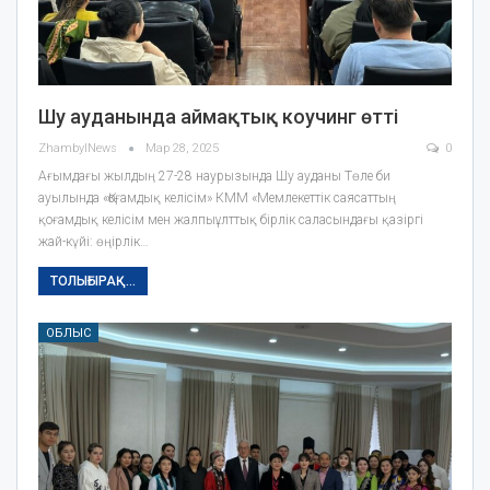
Шу ауданында аймақтық коучинг өтті
ZhambylNews
Мар 28, 2025
0
Ағымдағы жылдың 27-28 наурызында Шу ауданы Төле би
ауылында «Қоғамдық келісім» КММ «Мемлекеттік саясаттың
қоғамдық келісім мен жалпыұлттық бірлік саласындағы қазіргі
жай-күйі: өңірлік…
ТОЛЫҒЫРАҚ...
ОБЛЫС