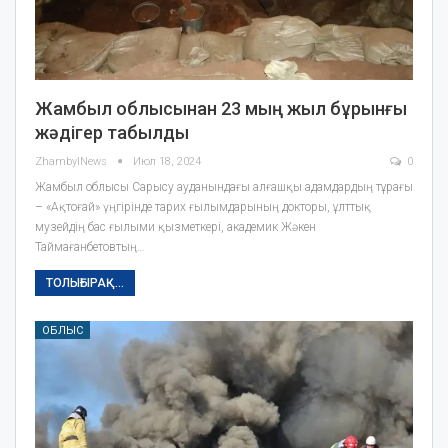
Жамбыл облысынан 23 мың жыл бұрынғы
жәдігер табылды
ZhambylNews
Июл 18, 2024
0
Жамбыл облысы Сарысу ауданындағы алғашқы адамдардың тұрағы
– «Ақтоғай» үңгірінде тарих ғылымдарының докторы, ұлттық
музейдің бас ғылыми қызметкері, академик Жәкен
Таймағанбетовтың…
ТОЛЫҒЫРАҚ...
ОБЛЫС