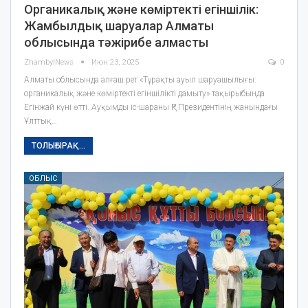
Органикалық және көміртекті егіншілік:
Жамбылдық шаруалар Алматы
облысында тәжірибе алмасты
ZhambylNews
Июн 23, 2025
0
Алматы облысында алғаш рет «Тұрақты ауыл шаруашылығы:
органикалық және көміртекті егіншілікті дамыту» тақырыбында
Егінжай күні өтті. Ауқымды іс-шараны ҚР Президентінің жанындағы
Ұлттық…
ТОЛЫҒЫРАҚ...
ОБЛЫС