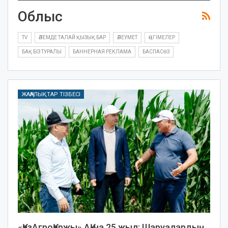
Облыс
TV
ӘЛЕМДЕ ТАЛАЙ ҚЫЗЫҚ БАР
ӘЛЕУМЕТ
ӘҢГІМЕЛЕР
БАҚ БІЗ ТУРАЛЫ
БАННЕРНАЯ РЕКЛАМА
БАСПАСӨЗ
ЖАҢАЛЫҚТАР ТІЗБЕСІ
«ҚазАгроҚаржы» АҚ-на 25 жыл: Шаруалардың