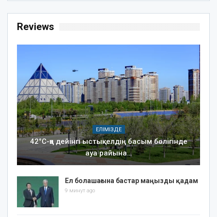
Reviews
ЕЛІМІЗДЕ
42°C-қа дейінгі ыстық: елдің басым бөлігінде
ауа райына…
Ел болашағына бастар маңызды қадам
9 минут ago