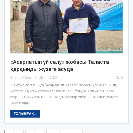
«Асарлатып үй салу» жобасы Таласта
қарқынды жүзеге асуда
ZhambylNews
Дек 1, 2023
0
Жамбыл облысында "Асарлатып үй салу" жобасы қолға алынып,
көптеген мұқтаж отбасылар баспаналы болуда. Бұл жолы Талас
ауданы, Ойық ауылының Жолдыбаевтар отбасының үйіне жөндеу
жұмыстары…
ТОЛЫҒЫРАҚ...