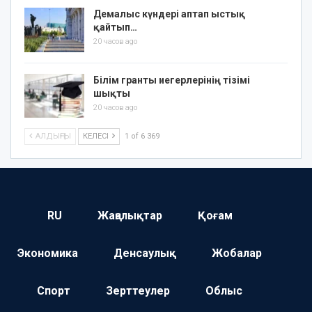
Демалыс күндері аптап ыстық
қайтып…
20 часов ago
Білім гранты иегерлерінің тізімі
шықты
20 часов ago
АЛДЫҢҒЫ
КЕЛЕСІ
1 of 6 369
RU
Жаңалықтар
Қоғам
Экономика
Денсаулық
Жобалар
Спорт
Зерттеулер
Облыс