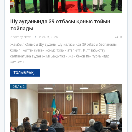
Шу ауданында 39 отбасы қоныс тойын
тойлады
ZhambylNews
Июн 9, 2025
0
Жамбыл облысы Шу ауданы Шу қаласында 39 отбасы баспаналы
болып, көптен күткен қоныс тойын атап өтті. Кілт табыстау
салтанатына аудан әкімі Бақытжан Жәнібеков пен тұрғындар
қатысты.…
ТОЛЫҒЫРАҚ...
ОБЛЫС