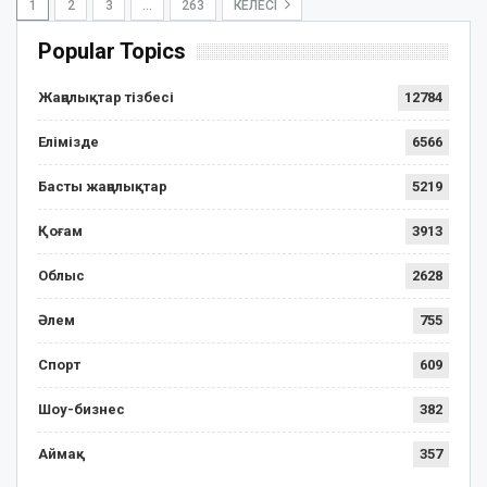
1
2
3
…
263
КЕЛЕСІ
Popular Topics
Жаңалықтар тізбесі
12784
Елімізде
6566
Басты жаңалықтар
5219
Қоғам
3913
Облыс
2628
Әлем
755
Спорт
609
Шоу-бизнес
382
Аймақ
357