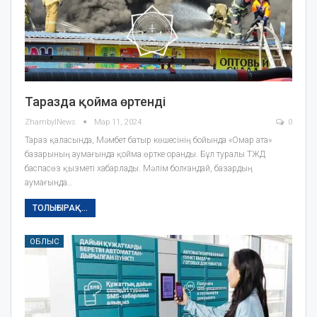
Таразда қойма өртенді
ZhambylNews
Мар 11, 2024
0
Тараз қаласында, Мәмбет батыр көшесінің бойында «Омар ата»
базарының аумағында қойма өртке оранды. Бұл туралы ТЖД
баспасөз қызметі хабарлады. Мәлім болғандай, базардың
аумағында…
ТОЛЫҒЫРАҚ...
ОБЛЫС