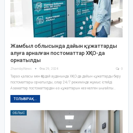
Жамбыл облысында дайын құжаттарды
алуға арналған постоматтар ХҚКО-да
орнатылды
ZhambylNews
Фев 29, 2024
0
Тараз қаласы мен Қордай ауданында ХҚКО-да дайын құжаттарды беру
постоматтары орнатылды, олар 24/7 режимінде жұмыс істейді.
Азаматтар постоматтардан өз құжаттарын кез-келген ыңғайлы…
ТОЛЫҒЫРАҚ...
ОБЛЫС