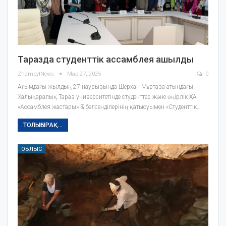
Таразда студенттік ассамблея ашылды
ZhambylNews
Мар 27, 2025
0
Ағымдағы жылдың 27 наурызында Шерхан Мұртаза атындағы
Халықаралық Тараз университетінде студенттер және өңірлік ҚХА
«Ассамблея жастары» ҚБ белсенділерінің қатысуымен «Студенттік…
ТОЛЫҒЫРАҚ...
ОБЛЫС