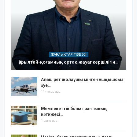
ЖАҢАЛЫҚТАР ТІЗБЕСІ
Құрылтай-қоғамның ортақ жауапкершілігін…
Алғаш рет жолаушы мінген ұшқышсыз
әуе…
11 часов ago
Мемлекеттік білім грантының
нәтижесі…
1 день ago