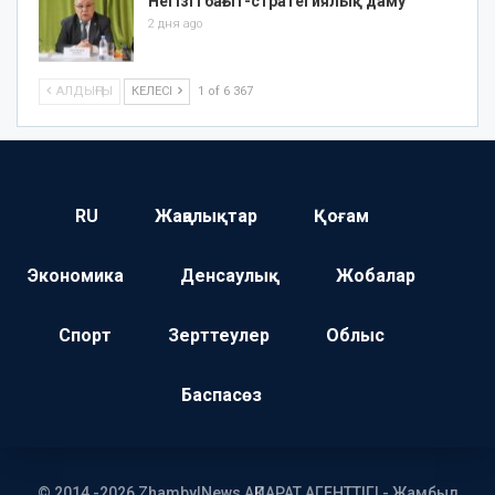
Негізгі бағыт-стратегиялық даму
2 дня ago
АЛДЫҢҒЫ
КЕЛЕСІ
1 of 6 367
RU
Жаңалықтар
Қоғам
Экономика
Денсаулық
Жобалар
Спорт
Зерттеулер
Облыс
Баспасөз
© 2014 -2026 ZhambylNews АҚПАРАТ АГЕНТТІГІ - Жамбыл