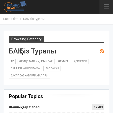
Басты бет
БАҚ біз туралы
Browsing Category
БАҚ Біз Туралы
TV
ӘЛЕМДЕ ТАЛАЙ ҚЫЗЫҚ БАР
ӘЛЕУМЕТ
ӘҢГІМЕЛЕР
БАННЕРНАЯ РЕКЛАМА
БАСПАСӨЗ
БАСПАСӨЗ ХАБАРЛАМАЛАРЫ
Popular Topics
Жаңалықтар тізбесі
12783