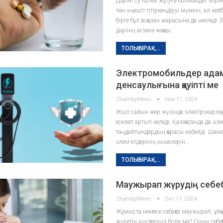
Дәріні су ішпей жұтуға болмайды. Бірін
пен өңешті тітіркендіруі мүмкін, ал кей
бірге бұл асқазан жарасына да әкеледі. 
дәрінің ағзаға жақсы…
ТОЛЫҒЫРАҚ...
Электромобильдер ада
денсаулығына қауіпті ме
ZhambylNews
Ноя 11, 2024
Жыл сайын жер жүзінде электрокарла
еселеп артып келеді. Қазақстанда да эле
таңдайтындардың қарасы көбейді. Шама
әлем елдерінің көшелерін…
ТОЛЫҒЫРАҚ...
Маужырап жүрудің себе
ZhambylNews
Окт 17, 2024
Жұмыста немесе сабақта маужырап, ұйқ
жүретін күндеріңіз бола ма? Оның себебі