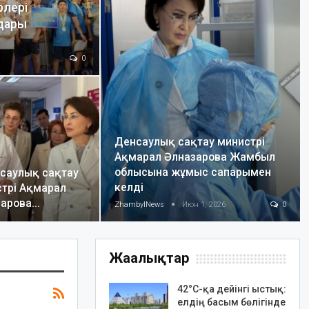
рлері
дары
0
Денсаулық сақтау министрі
Ақмарал Әлназарова Жамбыл
облысына жұмыс сапарымен
нсаулық сақтау
келді
трі Ақмарал
зарова…
ZhambylNews
Июн 1, 2026
0
Жаңалықтар
42°C-қа дейінгі ыстық:
елдің басым бөлігінде