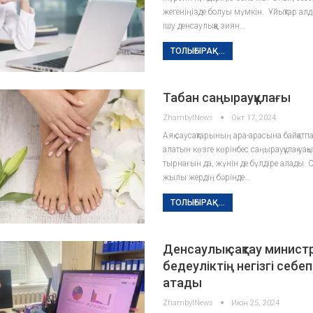
жегеніңізде болуы мүмкін. Ұйықтар ал
ішу денсаулыққа зиян…
ТОЛЫҒЫРАҚ...
Табан саңырауқұлағы
ZhambylNews
Окт 17, 2024
Аяқ саусақтарының ара-­арасына байқатп
алатын көзге көрінбес саңырауқұлақ уақыт 
тырнағын да, жүнін де бүлдіре алады. Со
жылы жердің бәрінде…
ТОЛЫҒЫРАҚ...
Денсаулық сақтау министр
бедеуліктің негізгі себеп
атады
ZhambylNews
Июн 25, 2024