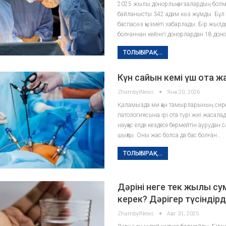
2025 жылы донорлық ағзалардың бол
байланысты 342 адам көз жұмды. Бұ
баспасөз қызметі хабарлады. Бір жылды
болғаннан кейінгі донорлардан 18 дон
ТОЛЫҒЫРАҚ...
Күн сайын кемі үш ота 
ZhambylNews
Янв 20, 2026
Қаламызда ми қан тамырларының сир
патологиясына ірі ота түрі жиі жасалады
науқас елде кездесе бермейтін аурудан с
шықты. Оны жас болса да бас болған…
ТОЛЫҒЫРАҚ...
Дәріні неге тек жылы су
керек? Дәрігер түсіндірд
ZhambylNews
Авг 31, 2025