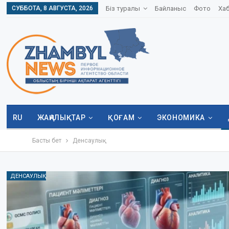
СУББОТА, 8 АВГУСТА, 2026
Біз туралы
Байланыс
Фото
Ха
RU
ЖАҢАЛЫҚТАР
ҚОҒАМ
ЭКОНОМИКА
Басты бет
Денсаулық
ДЕНСАУЛЫҚ