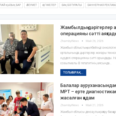
АЛАЙ ҚЫЗЫҚ БАР
ӘЛЕУМЕТ
ӘҢГІМЕЛЕР
БАҚ БІЗ ТУРАЛЫ
БАННЕРНАЯ РЕКЛАМ
Жамбылдық дәрігерлер а
операцияны сәтті аяқтад
ZhambylNews
Май 26, 2026
Жамбыл облыстық көпбейінді онкологи
орталығында дәрігерлер жоғары технол
күрделі операцияны сәтті орындады. Нау
созылмалы В гепатитінің аясында…
ТОЛЫҒЫРАҚ...
Балалар ауруханасында
МРТ – ерте диагностика
жасалған қадам
ZhambylNews
Май 21, 2026
Жамбыл облысы денсаулық сақтау басқ