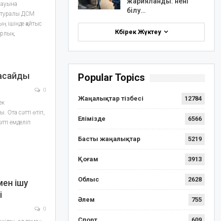
жарияланды: нені
мауына
білу…
л туралы ДСМ
ң ішінде қайтыс
Көбірек Жүктеу
орлық…
жасайды
Popular Topics
0
Жаңалықтар тізбесі
12784
ек
. Ота сәтті өтіп,
Елімізде
6566
әтті емделіп
Басты жаңалықтар
5219
Қоғам
3913
Облыс
2628
мен ішу
і
Әлем
755
0
Спорт
609