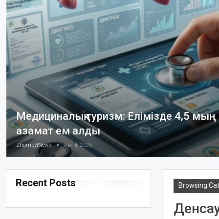
Медициналық туризм: Елімізде 4,5 мың
азамат ем алды
ZhambylNews
Авг 4, 2026
Recent Posts
Browsing Ca
Денсау