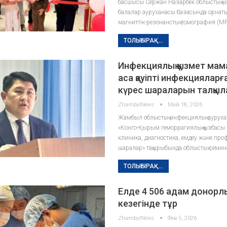
басшысы Сержан Назарбек облыстық кө
балалар ауруханасы базасында орнат
магниттік-резонанстық томография (М
ТОЛЫҒЫРАҚ...
Инфекциялық қызмет ма
аса қауіпті инфекцияларғ
күрес шараларын талқы
ZhambylNews
Май 18, 2026
Жамбыл облыстық инфекциялық аурух
«Конго-Қырым геморрагиялық қызбасы к
клиника, диагностика, емдеу және про
шаралар» тақырыбында облыстық семи
ТОЛЫҒЫРАҚ...
Елде 4 506 адам донорлы
кезегінде тұр
ZhambylNews
Фев 5, 2026