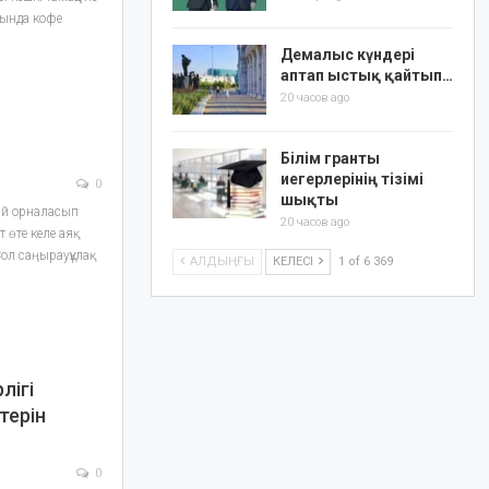
дында кофе
Демалыс күндері
аптап ыстық қайтып…
20 часов ago
Білім гранты
иегерлерінің тізімі
0
шықты
ай орнала­сып
20 часов ago
өте ке­ле аяқ
л саң­ырауқұлақ
АЛДЫҢҒЫ
КЕЛЕСІ
1 of 6 369
лігі
терін
0