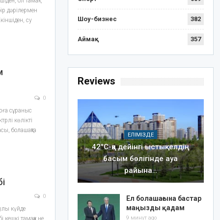
шіден, ол тамақ
бір дәрілермен
Шоу-бизнес
382
Екіншіден, су
Аймақ
357
м
Reviews
0
рға сұраныс
ктрлі көлікті
сы, болашақта
ЕЛІМІЗДЕ
42°C-қа дейінгі ыстық: елдің
басым бөлігінде ауа
райына…
бі
0
Ел болашағына бастар
маңызды қадам
ылы күйде
9 минут ago
 кешкі тамаққа не