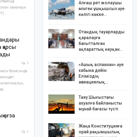
пбейінді
Алғаш рет жолаушы
ылған заманауи
мінген ұшқышсыз әуе
РТ)…
көлігі көкке…
Отандық тауарларды
қаралауға
мандары
бағытталған
а қарсы
ақпараттық науқан…
лады
0
«Ашық аспаннан» әуе
хабына дейін:
анасы базасында
Еліміздің
езіндегі
авиациялық…
филактикалық
нар…
Таяу Шығыстағы
ахуалға байланысты
мұнай бағасы түсті
қ ағза
Жаңа Конституцияға
орай рақымшылық
0