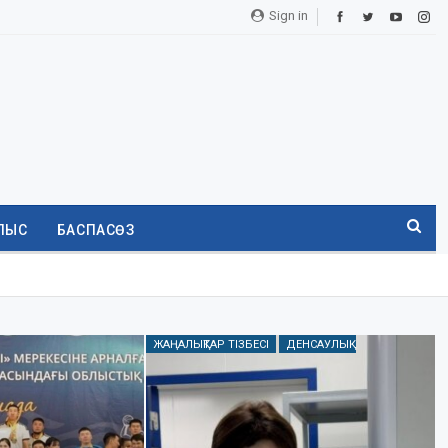
Sign in
ЛЫС
БАСПАСӨЗ
ЖАҢАЛЫҚТАР ТІЗБЕСІ
ДЕНСАУЛЫҚ