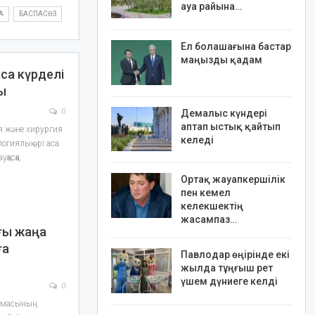
ауа райына…
А
БАСПАСӨЗ
Ел болашағына бастар
маңызды қадам
са күрделі
ы
0
Демалыс күндері
аптап ыстық қайтып
я және хирургия
келеді
огиялық әрі аса
қасқа
Ортақ жауапкершілік
пен кемел
келекшектің
жасампаз…
ғы жаңа
ға
Павлодар өңірінде екі
жылда тұңғыш рет
үшем дүниеге келді
0
армасының