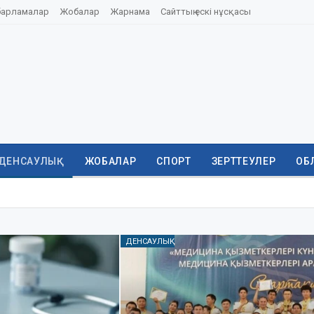
барламалар
Жобалар
Жарнама
Сайттың ескі нұсқасы
ДЕНСАУЛЫҚ
ЖОБАЛАР
СПОРТ
ЗЕРТТЕУЛЕР
ОБ
ДЕНСАУЛЫҚ