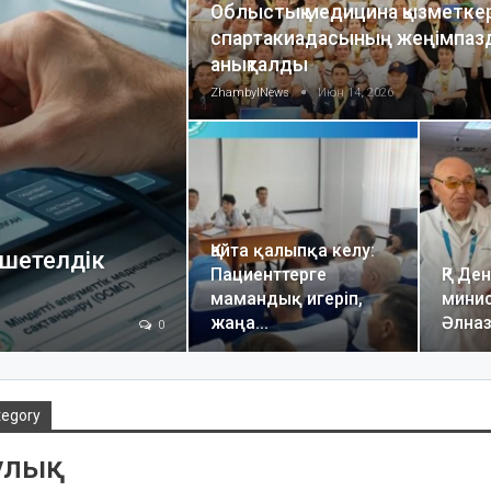
Облыстық медицина қызметке
спартакиадасының жеңімпаз
анықталды
ZhambylNews
Июн 14, 2026
Қайта қалыпқа келу:
 шетелдік
Пациенттерге
ҚР Де
мамандық игеріп,
минис
жаңа…
Әлна
0
tegory
лық