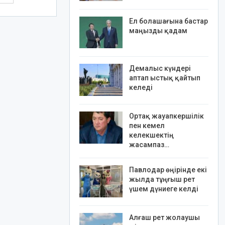
Ел болашағына бастар
маңызды қадам
Демалыс күндері
аптап ыстық қайтып
келеді
Ортақ жауапкершілік
пен кемел
келекшектің
жасампаз…
Павлодар өңірінде екі
жылда тұңғыш рет
үшем дүниеге келді
Алғаш рет жолаушы