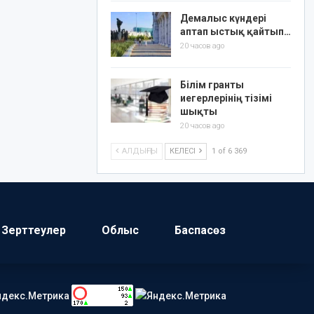
Демалыс күндері
аптап ыстық қайтып…
20 часов ago
Білім гранты
иегерлерінің тізімі
шықты
20 часов ago
АЛДЫҢҒЫ
КЕЛЕСІ
1 of 6 369
Зерттеулер
Облыс
Баспасөз