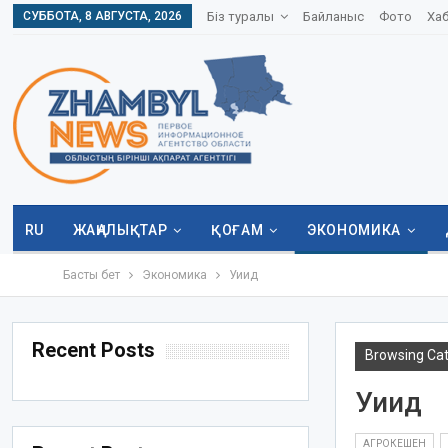
СУББОТА, 8 АВГУСТА, 2026
Біз туралы
Байланыс
Фото
Ха
RU
ЖАҢАЛЫҚТАР
ҚОҒАМ
ЭКОНОМИКА
Басты бет
Экономика
Уиид
Recent Posts
Browsing Ca
Уиид
АГРОКЕШЕН