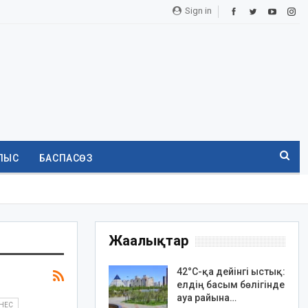
Sign in
ЛЫС
БАСПАСӨЗ
Жаңалықтар
42°C-қа дейінгі ыстық:
елдің басым бөлігінде
ауа райына…
НЕС