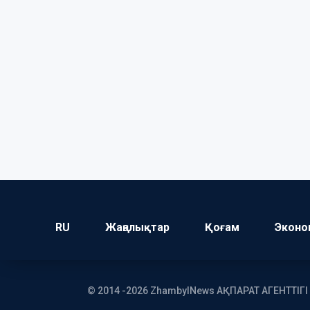
RU
Жаңалықтар
Қоғам
Эконо
© 2014 -2026 ZhambylNews АҚПАРАТ АГЕНТТІГ