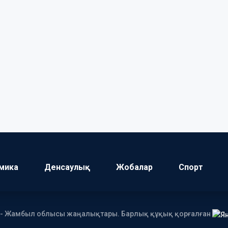
мика
Денсаулық
Жобалар
Спорт
І - Жамбыл облысы жаңалықтары. Барлық құқық қорғалған