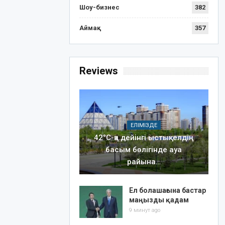
Шоу-бизнес
382
Аймақ
357
Reviews
ЕЛІМІЗДЕ
42°C-қа дейінгі ыстық: елдің
басым бөлігінде ауа
райына…
Ел болашағына бастар
маңызды қадам
9 минут ago