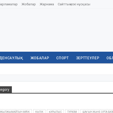
барламалар
Жобалар
Жарнама
Сайттың ескі нұсқасы
ДЕНСАУЛЫҚ
ЖОБАЛАР
СПОРТ
ЗЕРТТЕУЛЕР
ОБ
tegory
ЖЫЛЖЫМАЙТЫН МҮЛІК
КӨЛІК
ҚҰРЫЛЫС
ТУРИЗМ
ШАҒЫН ЖӘНЕ ОРТА БИЗ