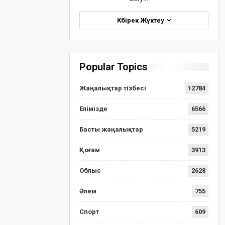
Көбірек Жүктеу
Popular Topics
Жаңалықтар тізбесі
12784
Елімізде
6566
Басты жаңалықтар
5219
Қоғам
3913
Облыс
2628
Әлем
755
Спорт
609