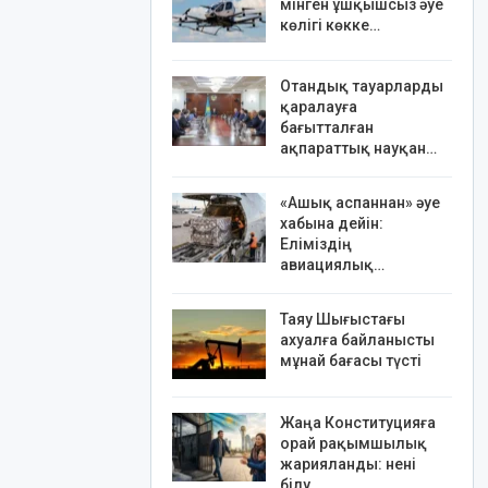
мінген ұшқышсыз әуе
көлігі көкке…
Отандық тауарларды
қаралауға
бағытталған
ақпараттық науқан…
«Ашық аспаннан» әуе
хабына дейін:
Еліміздің
авиациялық…
Таяу Шығыстағы
ахуалға байланысты
мұнай бағасы түсті
Жаңа Конституцияға
орай рақымшылық
жарияланды: нені
білу…