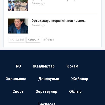
5 часов ago
Ортақ жауапкершілік пен кемел…
5 часов ago
АЛДЫҢҒЫ
КЕЛЕСІ
1 of 6 368
RU
Жаңалықтар
Қоғам
Экономика
Денсаулық
Жобалар
Спорт
Зерттеулер
Облыс
Баспасөз