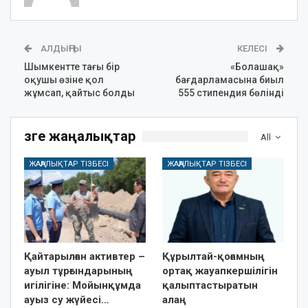
АЛДЫҢҒЫ
КЕЛЕСІ
Шымкентте тағы бір
«Болашақ»
оқушы өзіне қол
бағдарламасына биыл
жұмсап, қайтыс болды
555 стипендия бөлінді
Өзге жаңалықтар
All
ЖАҢАЛЫҚТАР ТІЗБЕСІ
ЖАҢАЛЫҚТАР ТІЗБЕСІ
Қайтарылған активтер –
Құрылтай-қоғамның
ауыл тұрғындарының
ортақ жауапкершілігін
игілігіне: Мойынқұмда
қалыптастыратын
ауыз су жүйесі…
алаң