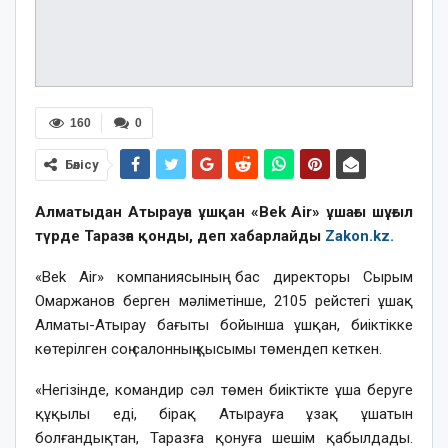
160
0
Бөлісу
Алматыдан Атырауға ұшқан «Bek Air» ұшағы шұғыл
түрде Таразға қонды, деп хабарлайды
Zakon.kz.
«Bek Air» компаниясының бас директоры Сырым
Омаржанов берген мәліметінше, 2105 рейстегі ұшақ
Алматы-Атырау бағыты бойынша ұшқан, биіктікке
көтерілген соң салонның қысымы төмендеп кеткен.
«Негізінде, командир сәл төмен биіктікте ұша беруге
құқылы еді, бірақ Атырауға ұзақ ұшатын
болғандықтан, Таразға қонуға шешім қабылдады.