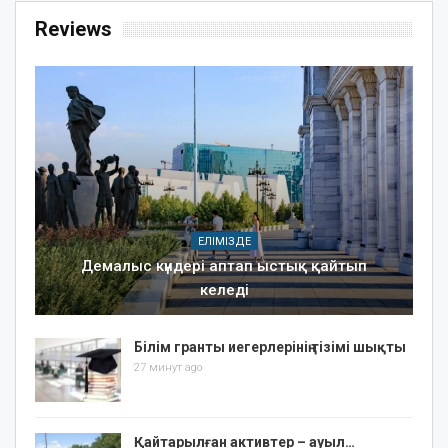
Reviews
ЕЛІМІЗДЕ
Демалыс күндері аптап ыстық қайтып
келеді
Білім гранты иегерлерінің тізімі шықты
27 минут ago
Қайтарылған активтер – ауыл…