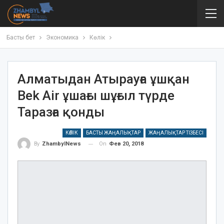
Басты бет
Экономика
Көлік
Алматыдан Атырауға ұшқан
Bek Air ұшағы шұғыл түрде
Таразға қонды
КӨЛІК
БАСТЫ ЖАҢАЛЫҚТАР
ЖАҢАЛЫҚТАР ТІЗБЕСІ
On
Фев 20, 2018
By
ZhambylNews