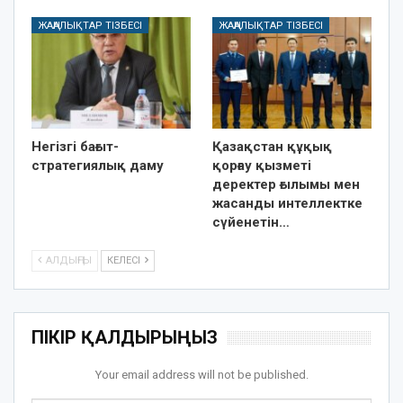
ЖАҢАЛЫҚТАР ТІЗБЕСІ
ЖАҢАЛЫҚТАР ТІЗБЕСІ
Негізгі бағыт-
Қазақстан құқық
стратегиялық даму
қорғау қызметі
деректер ғылымы мен
жасанды интеллектке
сүйенетін…
АЛДЫҢҒЫ
КЕЛЕСІ
ПІКІР ҚАЛДЫРЫҢЫЗ
Your email address will not be published.