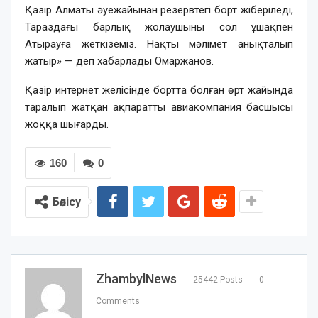
Қазір Алматы әуежайынан резервтегі борт жіберіледі,
Тараздағы барлық жолаушыны сол ұшақпен
Атырауға жеткіземіз. Нақты мәлімет анықталып
жатыр» — деп хабарлады Омаржанов.
Қазір интернет желісінде бортта болған өрт жайында
таралып жатқан ақпаратты авиакомпания басшысы
жоққа шығарды.
160
0
Бөлісу
ZhambylNews
25442 Posts
0
Comments