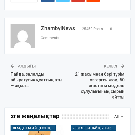
ZhambylNews
25450 Posts
0
Comments
АЛДЫҢҒЫ
КЕЛЕСІ
Пайда, залалды
21 жасымнан бері түрім
айыратұғын қуаттың аты
өзгерген жоқ: 50
— ақыл…
жастағы модель
сұлулығының сырын
айтты
Өзге жаңалықтар
All
ӘЛЕМДЕ ТАЛАЙ ҚЫЗЫҚ БАР
ӘЛЕМДЕ ТАЛАЙ ҚЫЗЫҚ БАР