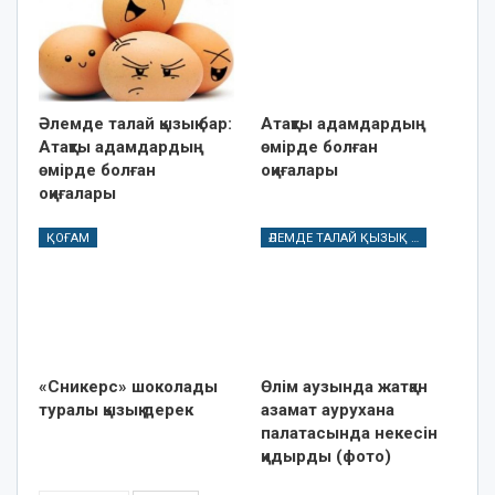
Әлемде талай қызық бар:
Атақты адамдардың
Атақты адамдардың
өмірде болған
өмірде болған
оқиғалары
оқиғалары
ҚОҒАМ
ӘЛЕМДЕ ТАЛАЙ ҚЫЗЫҚ БАР
«Сникерс» шоколады
Өлім аузында жатқан
туралы қызық дерек
азамат аурухана
палатасында некесін
қидырды (фото)