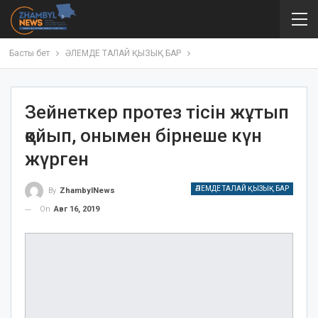
Басты бет
ӘЛЕМДЕ ТАЛАЙ ҚЫЗЫҚ БАР
Зейнеткер протез тісін жұтып
қойып, онымен бірнеше күн
жүрген
ӘЛЕМДЕ ТАЛАЙ ҚЫЗЫҚ БАР
By
ZhambylNews
On
Авг 16, 2019