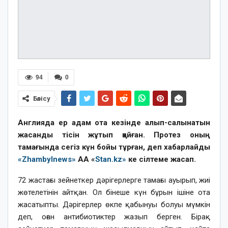
94
0
Бөлісу
Англияда ер адам ота кезінде алып-салынатын
жасанды тісін жұтып қойған. Протез оның
тамағында сегіз күн бойы тұрған, деп хабарлайды
«Zhambylnews»
AA «
Stan.kz»
ке сілтеме жасап.
72 жастағы зейнеткер дәрігерлерге тамағы ауырып, жиі
жөтелетінін айтқан. Ол бінеше күн бұрын ішіне ота
жасатыпты. Дәрігерлер өкпе қабынуы болуы мүмкін
деп, оған антибиотиктер жазып берген. Бірақ