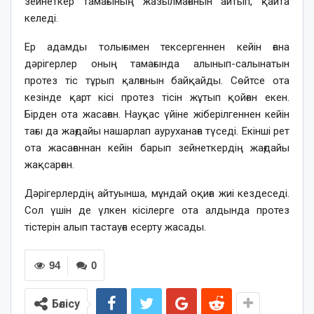
зейнеткер тамағының жазылмағанын айтып, қайта
келеді.
Ер адамды толығымен тексергеннен кейін ғана
дәрігерлер оның тамағында алынып-салынатын
протез тіс тұрып қалғанын байқайды. Сөйтсе ота
кезінде қарт кісі протез тісін жұтып қойған екен.
Бірден ота жасаған. Науқас үйіне жіберілгеннен кейін
тағы да жағдайы нашарлап ауруханаға түседі. Екінші рет
ота жасағаннан кейін барып зейнеткердің жағдайы
жақсарған.
Дәрігерлердің айтуынша, мұндай оқиға жиі кездеседі.
Сол үшін де үлкен кісілерге ота алдында протез
тістерін алып тастауға есерту жасады.
94
0
Бөлісу