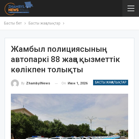
Басты бет
Басты жаңалықтар
Жамбыл полициясының
автопаркі 88 жаңа қызметтік
көлікпен толықты
БАСТЫ ЖАҢАЛЫҚТАР
On
Июн 1, 2026
By
ZhambylNews