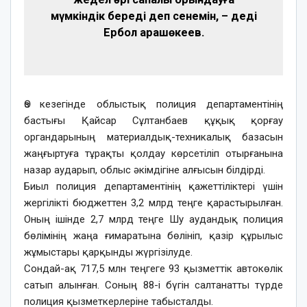
мүмкіндік береді деп сенемін, – деді
Ербол Қарашөкеев.
Өз кезегінде облыстық полиция департаментінің
бастығы Қайсар Сұлтанбаев құқық қорғау
органдарының материалдық-техникалық базасын
жаңғыртуға тұрақты қолдау көрсетіліп отырғанына
назар аударып, облыс әкімдігіне алғысын білдірді.
Биыл полиция департаментінің қажеттіліктері үшін
жергілікті бюджеттен 3,2 млрд теңге қарастырылған.
Оның ішінде 2,7 млрд теңге Шу аудандық полиция
бөлімінің жаңа ғимаратына бөлініп, қазір құрылыс
жұмыстары қарқынды жүргізілуде.
Сондай-ақ 717,5 млн теңгеге 93 қызметтік автокөлік
сатып алынған. Соның 88-і бүгін салтанатты түрде
полиция қызметкерлеріне табысталды.