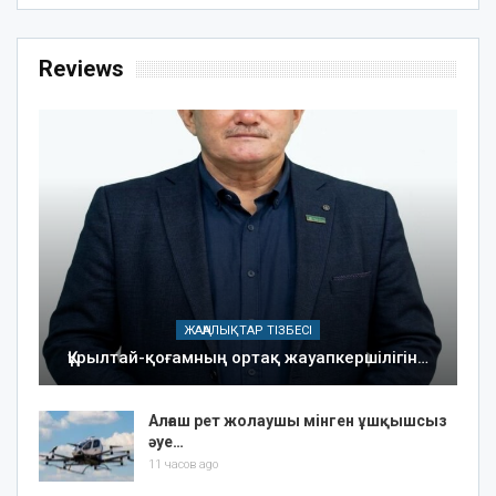
Reviews
ЖАҢАЛЫҚТАР ТІЗБЕСІ
Құрылтай-қоғамның ортақ жауапкершілігін…
Алғаш рет жолаушы мінген ұшқышсыз
әуе…
11 часов ago