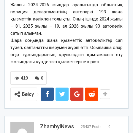
Жалпы 2024-2026 жылдар аралығында облыстық
полиция департаментінің автопаркі 193 жаңа
қызметтік көлікпен толықты. Оның ішінде 2024 жылы
– 81, 2025 жылы – 19, ал 2026 жылы 93 автокөлік
сатып алынған.
Шара соңында жаңа қызметтік автокөліктер сап
түзеп, салтанатты шерумен жүріп өтті. Осылайша олар
өңір тұрғындарының қауіпсіздігін қамтамасыз ету
жолындағы күнделікті қызметтеріне кірісті.
419
0
Бөлісу
ZhambylNews
25437 Posts
0