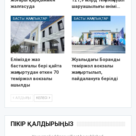
жалғасуда
шаруашылығы өнімі…
БАСТЫ ЖАҢАЛЫҚТАР
БАСТЫ ЖАҢАЛЫҚТАР
Елімізде жаз
Жуалыдағы Боранды
басталғалы бері қайта
теміржол вокзалы
жаңғыртудан өткен 70
жаңғыртылып,
теміржол вокзалы
пайдалануға берілді
ашылды
АЛДЫҢҒЫ
КЕЛЕСІ
ПІКІР ҚАЛДЫРЫҢЫЗ