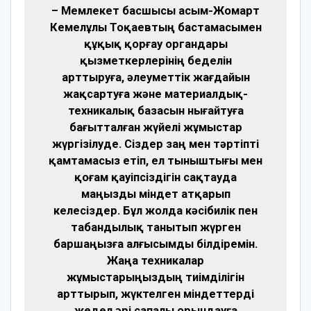
– Мемлекет басшысы Қасым-Жомарт
Кемелұлы Тоқаевтың бастамасымен
құқық қорғау органдары
қызметкерлерінің беделін
арттыруға, әлеуметтік жағдайын
жақсартуға және материалдық-
техникалық базасын нығайтуға
бағытталған жүйелі жұмыстар
жүргізілуде. Сіздер заң мен тәртіпті
қамтамасыз етіп, ел тыныштығы мен
қоғам қауіпсіздігін сақтауда
маңызды міндет атқарып
келесіздер. Бұл жолда кәсібилік пен
табандылық танытып жүрген
баршаңызға алғысымды білдіремін.
Жаңа техникалар
жұмыстарыңыздың тиімділігін
арттырып, жүктелген міндеттерді
жедел әрі сапалы орындауға