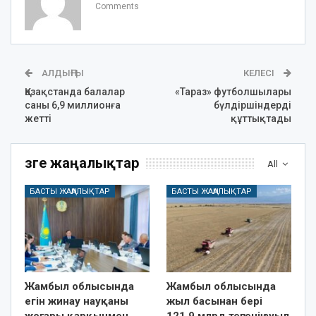
Comments
АЛДЫҢҒЫ
КЕЛЕСІ
Қазақстанда балалар
«Тараз» футболшылары
саны 6,9 миллионға
бүлдіршіндерді
жетті
құттықтады
Өзге жаңалықтар
All
БАСТЫ ЖАҢАЛЫҚТАР
БАСТЫ ЖАҢАЛЫҚТАР
Жамбыл облысында
Жамбыл облысында
егін жинау науқаны
жыл басынан бері
жоғары қарқынмен
121,9 млрд теңгенің ауыл