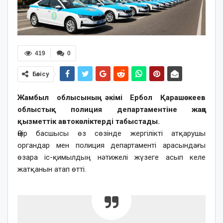
419
0
Бөлісу
Жамбыл облысының әкімі Ербол Қарашөкеев
облыстық полиция департаментіне жаңа
қызметтік автокөліктерді табыстады.
Өңір басшысы өз сөзінде жергілікті атқарушы
органдар мен полиция департаменті арасындағы
өзара іс-қимылдың нәтижелі жүзеге асып келе
жатқанын атап өтті.