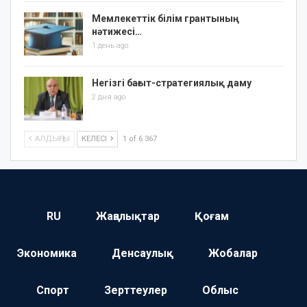
Мемлекеттік білім грантының
нәтижесі…
1 день ago
Негізгі бағыт-стратегиялық даму
2 дня ago
АЛДЫҢҒЫ
КЕЛЕСІ
1 of 6 367
RU
Жаңалықтар
Қоғам
Экономика
Денсаулық
Жобалар
Спорт
Зерттеулер
Облыс