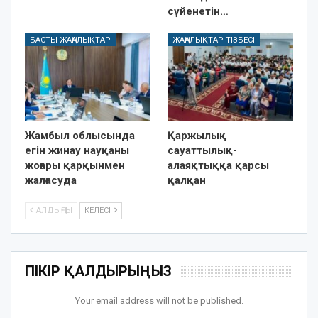
сүйенетін…
БАСТЫ ЖАҢАЛЫҚТАР
ЖАҢАЛЫҚТАР ТІЗБЕСІ
Жамбыл облысында
Қаржылық
егін жинау науқаны
сауаттылық-
жоғары қарқынмен
алаяқтыққа қарсы
жалғасуда
қалқан
АЛДЫҢҒЫ
КЕЛЕСІ
ПІКІР ҚАЛДЫРЫҢЫЗ
Your email address will not be published.