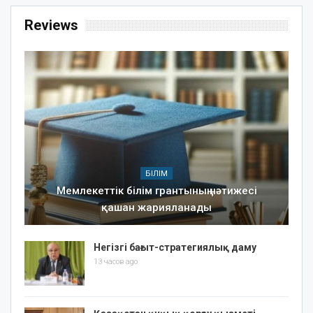
Reviews
БІЛІМ
Мемлекеттік білім грантының нәтижесі
қашан жарияланады
Негізгі бағыт-стратегиялық даму
13 часов ago