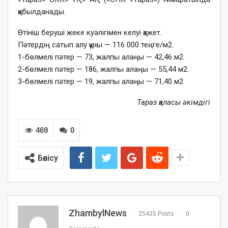
қабылданады.
Өтініш беруші жеке куәлігімен келуі қажет.
Пәтердің сатып алу құны — 116 000 теңге/м2.
1-бөлмелі пәтер — 73, жалпы алаңы — 42,46 м2.
2-бөлмелі пәтер — 186, жалпы алаңы — 55,44 м2.
3-бөлмелі пәтер — 19, жалпы алаңы — 71,40 м2
Тараз қаласы әкімдігі
469
0
Бөлісу
ZhambylNews
25435 Posts
0