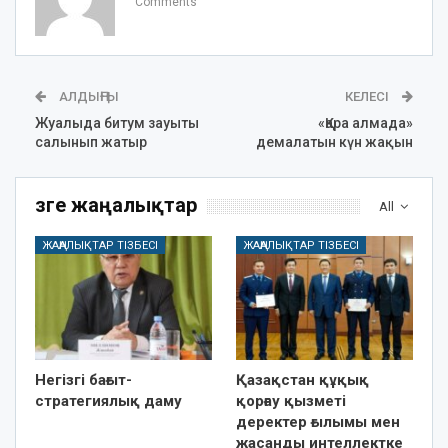
Comments
АЛДЫҢҒЫ
КЕЛЕСІ
Жуалыда битум зауыты
«Қара алмада»
салынып жатыр
демалатын күн жақын
Өзге жаңалықтар
All
ЖАҢАЛЫҚТАР ТІЗБЕСІ
ЖАҢАЛЫҚТАР ТІЗБЕСІ
Негізгі бағыт-
Қазақстан құқық
стратегиялық даму
қорғау қызметі
деректер ғылымы мен
жасанды интеллектке