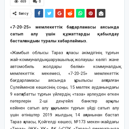
469
0
Бөлісу
«7-20-25» мемлекеттік бағдарламасы аясында
сатып алу үшін құжаттарды қабылдау
басталғандығы туралы хабарлаймыз.
«Жамбыл облысы Тараз қаласы әкімдігінің тұрғын
жай-коммуналдық шаруашылық, жолаушы көлігі және
автомобиль жолдары бөлімі» коммуналдық
мемлекеттік мекемесі, «7-20-25» мемлекеттік
бағдарламасы аясында құрылысы аяқталған
Сүлейменов көшесінің соңы, 15 мөлтек ауданындағы
9 көпқабатты тұрғын үйлердің «таза» әрлеуден өткен
пәтерлерін 2-ші деңгейлі банктер арқылы
кейінен
сатып алу құқығымен тұрғын үйді сатып алу
үшін өтініштер 2019 жылдың 14 ақпанынан бастап
Тараз қаласы, Қойгелді көшесі, №173 мекен-жайдағы
«Тараз» ӘКК» ҰҚ» АҚ («СПК «Тараз») ғимаратында