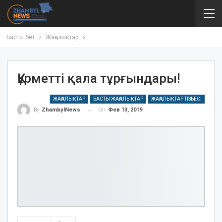
Басты бет
Жаңалықтар
Құрметті қала тұрғындары!
ЖАҢАЛЫҚТАР
БАСТЫ ЖАҢАЛЫҚТАР
ЖАҢАЛЫҚТАР ТІЗБЕСІ
On
Фев 13, 2019
By
ZhambylNews