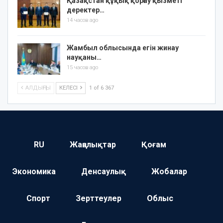
Қазақстан құқық қорғау қызметі
деректер…
14 часов ago
Жамбыл облысында егін жинау
науқаны…
15 часов ago
АЛДЫҢҒЫ
КЕЛЕСІ
1 of 6 367
RU
Жаңалықтар
Қоғам
Экономика
Денсаулық
Жобалар
Спорт
Зерттеулер
Облыс