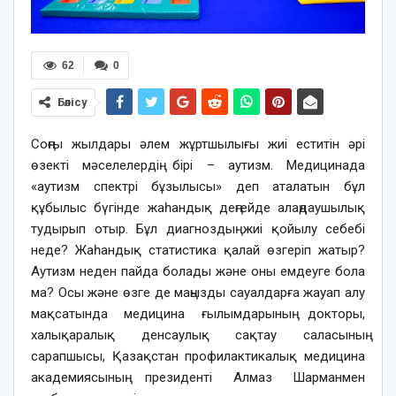
62
0
Бөлісу
Соңғы жылдары әлем жұртшылығы жиі еститін әрі
өзекті мәселелердің бірі – аутизм. Медицинада
«аутизм спектрі бұзылысы» деп аталатын бұл
құбылыс бүгінде жаһандық деңгейде алаңдаушылық
тудырып отыр. Бұл диагноздың жиі қойылу себебі
неде? Жаһандық статистика қалай өзгеріп жатыр?
Аутизм неден пайда болады және оны емдеуге бола
ма? Осы және өзге де маңызды сауалдарға жауап алу
мақсатында медицина ғылымдарының докторы,
халықаралық денсаулық сақтау саласының
сарапшысы, Қазақстан профилактикалық медицина
академиясының президенті Алмаз Шарманмен