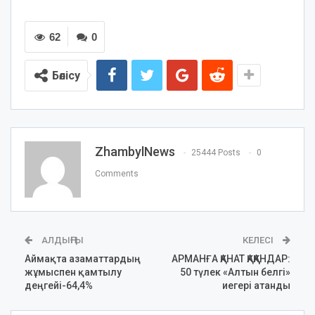
62
0
Бөлісу
ZhambylNews
25444 Posts
0
Comments
АЛДЫҢҒЫ
КЕЛЕСІ
Аймақта азаматтардың
АРМАНҒА ҚАНАТ ҚАҚҚАНДАР:
жұмыспен қамтылу
50 түлек «Алтын белгі»
деңгейі-64,4%
иегері атанды