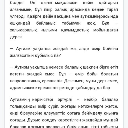
болды. Ол өзінің мақаласын кейін қайтарып
алғанымен, бұл пікір халық арасында кеңінен тарап
үлгерді. Қазірге дейін вакцина мен аутизмнің арасында
ешқандай байланыс табылған жоқ. Бұл –
халықаралық ғылыми қауымдастық мойындаған
дерек.
— Аутизм уақытша жағдай ма, әлде өмір бойына
жалғасатын құбылыс па?
— Аутизм уақытша немесе балалық шақпен бірге өтіп
кететін жағдай емес. Бұл – өмір бойы болатын
неврологиялық ерекшелік. Дегенмен, мұны дерт емес,
адамның жеке ерекшелігі ретінде қабылдау да бар.
Аутизмнің көріністері әртүрлі – кейбір балалар
толыққанды өмір сүріп, жоғары нәтижелерге жетсе,
енді біреулеріне әлеуметтік ортаға бейімделу қиынға
соғады. Дұрыс қолдау көрсетілген жағдайда мұндай
балалар қоғамға араласып, білім алып, тіпті табысты