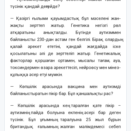
түсінік қандай деңгейде?
— Қазіргі ғылыми қауымдастық бұл мәселені жан-
жақты зерттеп жатыр. Генетика негізгі рөл
атқаратыны анықталды. Бүгінде аутизммен
байланысты 230-дан астам ген белгілі. Бірақ олардың
қалай әрекет ететіні, қандай жағдайда іске
қосылатыны әлі де зерттеліп жатыр. Генетикалық
факторлар қоршаған ортамен, мысалы тағам, ауа,
токсиндермен өзара әрекеттесіп, нейроөсу мен мінез-
құлыққа әсер етуі мүмкін.
— Көпшілік арасында вакцина мен аутизмді
байланыстыратын пікір бар. Бұл қаншалықты рас?
— Көпшілік арасында кең таралған қате пікір –
аутизмнің пайда болуына екпенің әсері бар деген
түсінік. Бұл ұғымның таралуына 25 жыл бұрын
британдық ғалымның жалған мәлімдемесі себеп