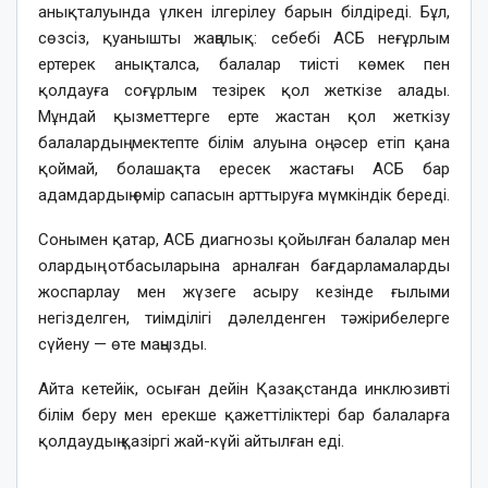
анықталуында үлкен ілгерілеу барын білдіреді. Бұл,
сөзсіз, қуанышты жаңалық: себебі АСБ неғұрлым
ертерек анықталса, балалар тиісті көмек пен
қолдауға соғұрлым тезірек қол жеткізе алады.
Мұндай қызметтерге ерте жастан қол жеткізу
балалардың мектепте білім алуына оң әсер етіп қана
қоймай, болашақта ересек жастағы АСБ бар
адамдардың өмір сапасын арттыруға мүмкіндік береді.
Сонымен қатар, АСБ диагнозы қойылған балалар мен
олардың отбасыларына арналған бағдарламаларды
жоспарлау мен жүзеге асыру кезінде ғылыми
негізделген, тиімділігі дәлелденген тәжірибелерге
сүйену — өте маңызды.
Айта кетейік, осыған дейін Қазақстанда инклюзивті
білім беру мен ерекше қажеттіліктері бар балаларға
қолдаудың қазіргі жай-күйі айтылған еді.