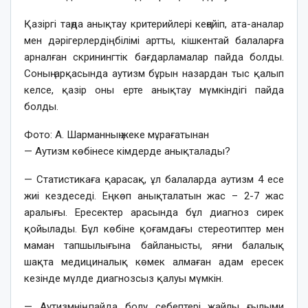
Қазіргі таңда анықтау критерийлері кеңейіп, ата-аналар
мен дәрігерлердің білімі артты, кішкентай балаларға
арналған скринингтік бағдарламалар пайда болды.
Соның арқасында аутизм бұрын назардан тыс қалып
келсе, қазір оны ерте анықтау мүмкіндігі пайда
болды.
Фото: А. Шарманның жеке мұрағатынан
— Аутизм көбінесе кімдерде анықталады?
— Статистикаға қарасақ, ұл балаларда аутизм 4 есе
жиі кездеседі. Ең көп анықталатын жас – 2-7 жас
аралығы. Ересектер арасында бұл диагноз сирек
қойылады. Бұл көбіне қоғамдағы стереотиптер мен
маман тапшылығына байланысты, яғни балалық
шақта медициналық көмек алмаған адам ересек
кезінде мүлде диагнозсыз қалуы мүмкін.
— Аутизмнің пайда болу себептері жайлы ғылыми