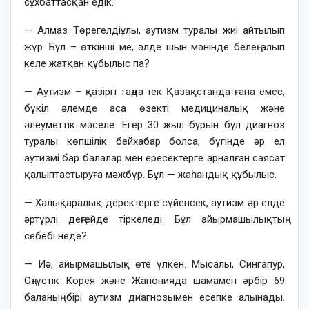
сұхбаттасқан едік.
— Алмаз Төрегелдіұлы, аутизм туралы жиі айтылып
жүр. Бұл – өткінші ме, әлде шын мәнінде белең алып
келе жатқан құбылыс па?
— Аутизм – қазіргі таңда тек Қазақстанда ғана емес,
бүкіл әлемде аса өзекті медициналық және
әлеуметтік мәселе. Егер 30 жыл бұрын бұл диагноз
туралы көпшілік бейхабар болса, бүгінде әр ел
аутизмі бар балалар мен ересектерге арналған саясат
қалыптастыруға мәжбүр. Бұл — жаһандық құбылыс.
— Халықаралық деректерге сүйенсек, аутизм әр елде
әртүрлі деңгейде тіркеледі. Бұл айырмашылықтың
себебі неде?
— Иә, айырмашылық өте үлкен. Мысалы, Сингапур,
Оңтүстік Корея және Жапонияда шамамен әрбір 69
баланың бірі аутизм диагнозымен есепке алынады.