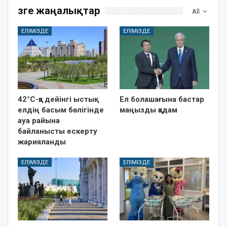
Өзге жаңалықтар
All
ЕЛІМІЗДЕ
ЕЛІМІЗДЕ
42°C-қа дейінгі ыстық:
Ел болашағына бастар
елдің басым бөлігінде
маңызды қадам
ауа райына
байланысты ескерту
жарияланды
ЕЛІМІЗДЕ
ЕЛІМІЗДЕ