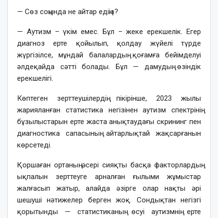
— Сөз соңында не айтар едіңіз?
— Аутизм – үкім емес. Бұл – жеке ерекшелік. Егер
диагноз ерте қойылып, қолдау жүйелі түрде
жүргізілсе, мұндай балалардың қоғамға бейімделуі
әлдеқайда сәтті болады. Бұл — дамудың өзіндік
ерекшелігі.
Көптеген зерттеушілердің пікірінше, 2023 жылы
жарияланған статистика негізінен аутизм спектрінің
бұзылыстарын ерте жаста анықтаудағы скрининг пен
диагностика сапасының айтарлықтай жақсарғанын
көрсетеді.
Қоршаған ортаның әсері сияқты басқа факторлардың
ықпалын зерттеуге арналған ғылыми жұмыстар
жалғасып жатыр, алайда әзірге олар нақты әрі
шешуші нәтижелер берген жоқ. Сондықтан негізгі
қорытынды — статистиканың өсуі аутизмнің ерте