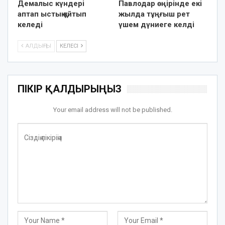
Демалыс күндері
Павлодар өңірінде екі
аптап ыстық қайтып
жылда тұңғыш рет
келеді
үшем дүниеге келді
АЛДЫҢҒЫ
КЕЛЕСІ
ПІКІР ҚАЛДЫРЫҢЫЗ
Your email address will not be published.