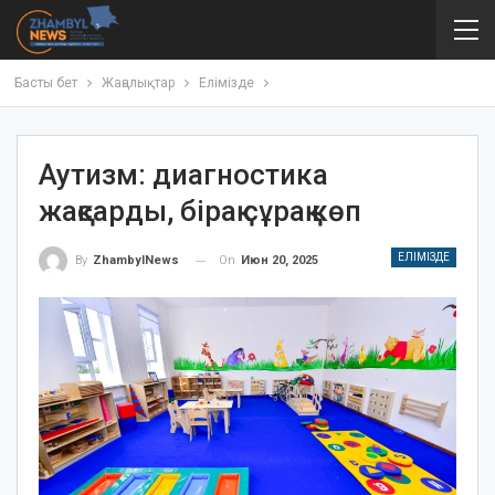
Басты бет
Жаңалықтар
Елімізде
Аутизм: диагностика
жақсарды, бірақ сұрақ көп
ЕЛІМІЗДЕ
On
Июн 20, 2025
By
ZhambylNews