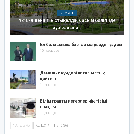
ЕЛІМІЗДЕ
42°C-қа дейінгі ыстық: елдің басым бөлігінде
ауа райына…
Ел болашағына бастар маңызды қадам
10 часов ago
Демалыс күндері аптап ыстық
қайтып…
1 день ago
Білім гранты иегерлерінің тізімі
шықты
1 день ago
АЛДЫҢҒЫ
КЕЛЕСІ
1 of 6 369