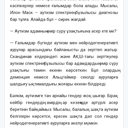
кәсіпкерлер немесе ғалымдар бола алады. Мысалы,
Илон Маск – аутизм спектрінің бұзылысы диагнозы
бар тұлға. Алайда бұл – сирек жағдай.
— Аутизм адамның өмір сүру ұзақтығына әсер ете ме?
— Ғалымдар бүгінде аутизм мен нейродегенеративті
аурулар арасындағы байланысты да зерттеп жатыр.
Скандинав елдеріндегі және АҚШ-тағы зерттеулер
аутизм спектрінің бұзылысы бар адамдардың өмір сүру
ұзақтығы төмен екенін көрсеткен. Бұл олардың
деменция немесе Альцгеймер секілді ауруларға
шалдығу ықтималдығы жоғары екенін білдіреді.
Бәлкім, аутизмге тән арнайы гендер жоқ шығар. Бірақ
кейбір гендердің өмірдің әр кезеңінде әртүрлі әсер
беретінін байқаймыз. Мысалы, балалық шақта аутизм
белгілерін көрсетсе, ересек шақта дәл сол гендер
нейродегенеративті ауруларға әкелуі мүмкін.