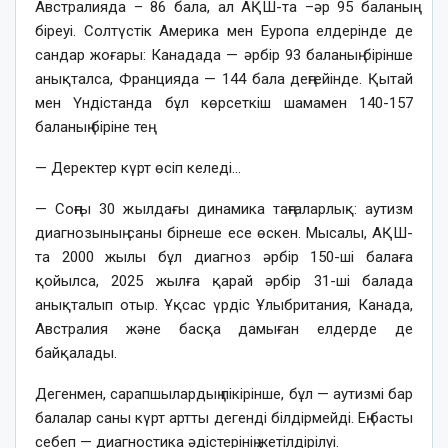
Австралияда – 86 бала, ал АҚШ-та –әр 95 баланың
біреуі. Солтүстік Америка мен Еуропа елдерінде де
сандар жоғары: Канадада — әрбір 93 баланың бірінше
анықталса, Францияда — 144 бала деңгейінде. Қытай
мен Үндістанда бұл көрсеткіш шамамен 140-157
баланың біріне тең.
— Деректер күрт өсіп келеді…
— Соңғы 30 жылдағы динамика таңғаларлық: аутизм
диагнозының саны бірнеше есе өскен. Мысалы, АҚШ-
та 2000 жылы бұл диагноз әрбір 150-ші балаға
қойылса, 2025 жылға қарай әрбір 31-ші балада
анықталып отыр. Ұқсас үрдіс Ұлыбритания, Канада,
Австралия және басқа дамыған елдерде де
байқалады.
Дегенмен, сарапшылардың пікірінше, бұл — аутизмі бар
балалар саны күрт артты дегенді білдірмейді. Ең басты
себеп — диагностика әдістерінің жетілдірілуі.