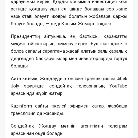
қарауымыз керек. Қорды қосымша инвестиция көзі
ретінде қолдану үшін ел ішінде болашағы зор және
нарықтағы әлеуеті жоғары болатын жобаларға қаржы
бөлуге болады, — деді Қасым-Жомарт Тоқаев.
Президенттің айтуынша, ең бастысы, қаражатты
мұқият ойластырып, жұмсау керек. Бұл іске қажетті
болса сапалы сараптама жасай алатын халықаралық
деңгейдегі басқарушылар мен инвесторларды тартуға
болады.
Айта кетейік, Жолдаудың онлайн трансляциясы Jibek
Joly эфирінде, сондай-ақ телеарнаның YouTube
арнасында жүріп жатыр.
Kazinform сайты тікелей эфирмен қатар, жазбаша
трансляция да жасайды.
Сондай-ақ Жолдау мәтінін агенттіктің телеграм
арнасынан оқуға болады.