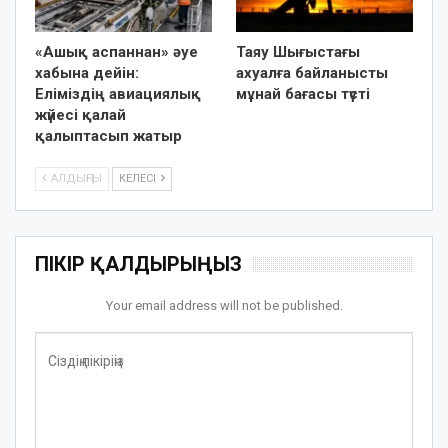
«Ашық аспаннан» әуе
Таяу Шығыстағы
хабына дейін:
ахуалға байланысты
Еліміздің авиациялық
мұнай бағасы түсті
жүйесі қалай
қалыптасып жатыр
АЛДЫҢҒЫ
КЕЛЕСІ
ПІКІР ҚАЛДЫРЫҢЫЗ
Your email address will not be published.