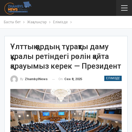
Басты бет
Жаңалықтар
Елімізде
Ұлттық қордың тұрақты даму
құралы ретіндегі рөлін қайта
қарауымыз керек — Президент
ЕЛІМІЗДЕ
On
Сен 8, 2025
By
ZhambylNews