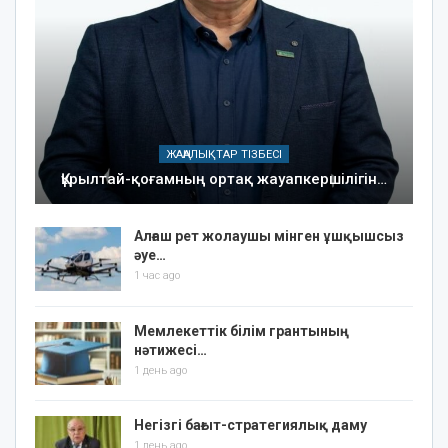
ЖАҢАЛЫҚТАР ТІЗБЕСІ
Құрылтай-қоғамның ортақ жауапкершілігін…
Алғаш рет жолаушы мінген ұшқышсыз
әуе…
1 час ago
Мемлекеттік білім грантының
нәтижесі…
1 день ago
Негізгі бағыт-стратегиялық даму
1 день ago