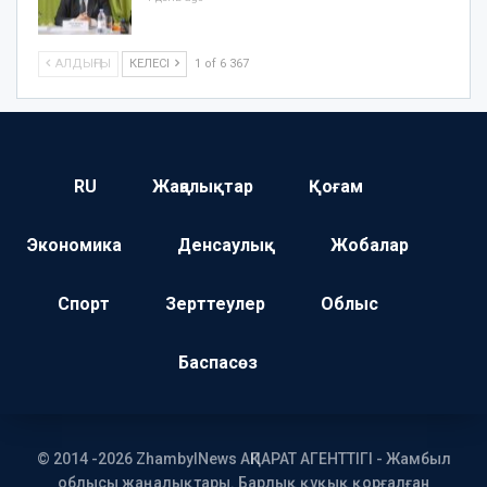
АЛДЫҢҒЫ
КЕЛЕСІ
1 of 6 367
RU
Жаңалықтар
Қоғам
Экономика
Денсаулық
Жобалар
Спорт
Зерттеулер
Облыс
Баспасөз
© 2014 -2026 ZhambylNews АҚПАРАТ АГЕНТТІГІ - Жамбыл
облысы жаңалықтары. Барлық құқық қорғалған