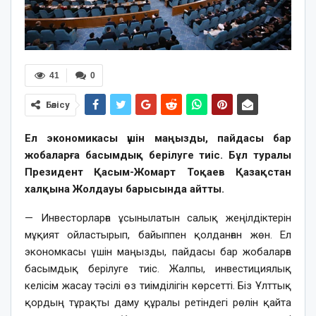
41
0
Бөлісу
Ел экономикасы үшін маңызды, пайдасы бар
жобаларға басымдық берілуге тиіс. Бұл туралы
Президент Қасым-Жомарт Тоқаев Қазақстан
халқына Жолдауы барысында айтты.
— Инвесторларға ұсынылатын салық жеңілдіктерін
мұқият ойластырып, байыппен қолданған жөн. Ел
экономкасы үшін маңызды, пайдасы бар жобаларға
басымдық берілуге тиіс. Жалпы, инвестициялық
келісім жасау тәсілі өз тиімділігін көрсетті. Біз Ұлттық
қордың тұрақты даму құралы ретіндегі рөлін қайта