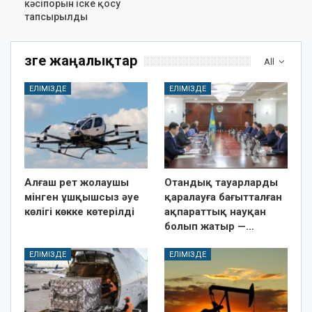
кәсіпорын іске қосу
тапсырылды
Өзге жаңалықтар
All
ЕЛІМІЗДЕ
ЕЛІМІЗДЕ
Алғаш рет жолаушы
Отандық тауарларды
мінген ұшқышсыз әуе
қаралауға бағытталған
көлігі көкке көтерілді
ақпараттық науқан
болып жатыр —…
ЕЛІМІЗДЕ
ЕЛІМІЗДЕ