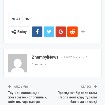
41
0
Бөлісу
ZhambylNews
25437 Posts
0
Comments
АЛДЫҢҒЫ
КЕЛЕСІ
Тау-кен саласында
Президент бір палаталы
жоғары технологиялық
Парламент құру туралы
өнім шығаратын үш
бастама көтерді