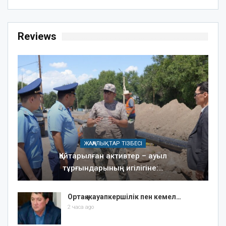
Reviews
ЖАҢАЛЫҚТАР ТІЗБЕСІ
Қайтарылған активтер – ауыл
тұрғындарының игілігіне:…
Ортақ жауапкершілік пен кемел…
2 часа ago