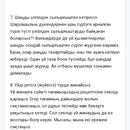
7. Шаңды үлпілдек сыпырғышпен кетіресіз
Шаруашылық дүкендерінен шаң сүртуге арналған
түрлі түсті үлпілдек сыпырғыштарды байқаған
боларсыз?! Фильмдерде де үй қызметкерлері
шаңды сондай сыпырғышпен сүртіп жүргенін көреміз.
Бірақ олар шаңды тазартпайды, оны тек ауаға көтеріп
жібереді. Одан үй таза бола түспейді, бұл шаңдар
ауада ұшып жүреді. Ал отбасы мүшелері сонымен
демалады.
8. Үйді ретсіз (жүйесіз) түрде жинайсыз
Үй жинауға сүйікті тағамыңыздың рецептісіне секілді
қараңыз. Егер тағамның дайындалу жолын
сақтамасаңыз, ол дұрыс піспейді және бекерге
уақытыңыз кетеді. Сол секілді үй жинаудың да өз
жоспары болу керек. Мысалы, мына екі ережені
сақтаңыз: