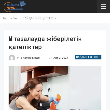
Басты бет
ПАЙДАЛЫ КЕҢЕСТЕР
Үй тазалауда жіберілетін
қателіктер
ПАЙДАЛЫ КЕҢЕСТЕР
On
Авг 2, 2023
By
ZhambylNews