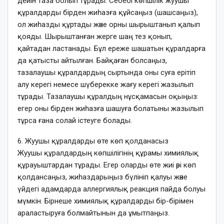
дейін таза болып тұрады. Себебі көпшілік жуушы
құралдарды бірден жиһазға құйсаңыз (шашсаңыз),
ол жиһазды құртады және орны шырыштанып қалып
қояды. Шырыштанған жерге шаң тез қонып,
қайтадан ластанады. Бұл ереже шашатын құралдарға
да қатысты айтылған. Байқаған болсаңыз,
тазалаушы құралдардың сыртында оны суға ерітіп
алу керегі немесе шүберекке жағу керегі жазылып
тұрады. Тазалаушы құралдың нұсқамасын оқыңыз:
егер оны бірден жиһазға шашуға болатыны жазылып
тұрса ғана солай істеуге болады.
6. Жуушы құралдарды өте көп қолданасыз
Жуушы құралдардың көпшілігінің құрамы химиялық
құрауыштардан тұрады. Егер оларды өте жиі әрі көп
қолдансаңыз, жиһаздарыңыз бүлініп қалуы және
үйдегі адамдарда аллергиялық реакция пайда болуы
мүмкін. Бірнеше химиялық құралдарды бір-бірімен
араластыруға болмайтынын да ұмытпаңыз.