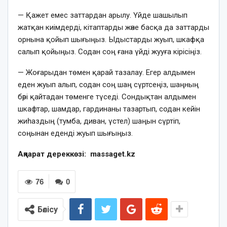
— Қажет емес заттардан арылу. Үйде шашылып
жатқан киімдерді, кітаптарды және басқа да заттарды
орнына қойып шығыңыз. Ыдыстарды жуып, шкафқа
салып қойыңыз. Содан соң ғана үйді жууға кірісіңіз.
— Жоғарыдан төмен қарай тазалау. Егер алдымен
еден жуып алып, содан соң шаң сүртсеңіз, шаңның
бәрі қайтадан төменге түседі. Сондықтан алдымен
шкафтар, шамдар, гардинаны тазартып, содан кейін
жиһаздың (тумба, диван, үстел) шаңын сүртіп,
соңынан еденді жуып шығыңыз.
Ақпарат дереккөзі: massaget.kz
76
0
Бөлісу