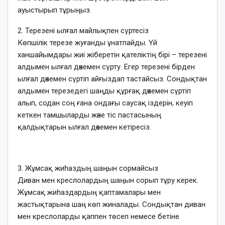
ауыстырып тұрыңыз.
2. Терезені ылғал майлықпен сүртесіз
Көпшілік терезе жуғанды ұнатпайды. Үй
ханшайымдары жиі жіберетін қателіктің бірі – терезені
алдымен ылғал дәкемен сүрту. Егер терезені бірден
ылғал дәкемен сүртіп айғыздап тастайсыз. Сондықтан
алдымен терезедегі шаңды құрғақ дәкемен сүртіп
алып, содан соң ғана ондағы саусақ іздерін, кеуіп
кеткен тамшыларды және тіс пастасының
қалдықтарын ылғал дәкемен кетіресіз.
3. Жұмсақ жиһаздың шаңын сормайсыз
Диван мен креслолардың шаңын сорып тұру керек.
Жұмсақ жиһаздардың қаптамалары мен
жастықтарына шаң көп жиналады. Сондықтан диван
мен креслоларды қаппен төсеп немесе бетіне