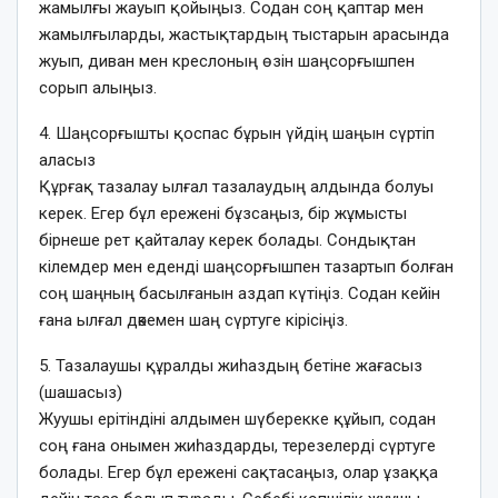
жамылғы жауып қойыңыз. Содан соң қаптар мен
жамылғыларды, жастықтардың тыстарын арасында
жуып, диван мен креслоның өзін шаңсорғышпен
сорып алыңыз.
4. Шаңсорғышты қоспас бұрын үйдің шаңын сүртіп
аласыз
Құрғақ тазалау ылғал тазалаудың алдында болуы
керек. Егер бұл ережені бұзсаңыз, бір жұмысты
бірнеше рет қайталау керек болады. Сондықтан
кілемдер мен еденді шаңсорғышпен тазартып болған
соң шаңның басылғанын аздап күтіңіз. Содан кейін
ғана ылғал дәкемен шаң сүртуге кірісіңіз.
5. Тазалаушы құралды жиһаздың бетіне жағасыз
(шашасыз)
Жуушы ерітіндіні алдымен шүберекке құйып, содан
соң ғана онымен жиһаздарды, терезелерді сүртуге
болады. Егер бұл ережені сақтасаңыз, олар ұзаққа