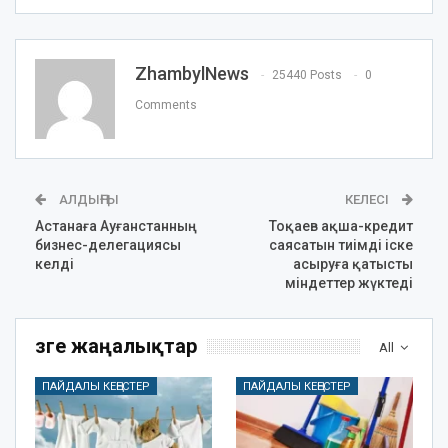
ZhambylNews
25440 Posts
0
Comments
АЛДЫҢҒЫ
КЕЛЕСІ
Астанаға Ауғанстанның
Тоқаев ақша-кредит
бизнес-делегациясы
саясатын тиімді іске
келді
асыруға қатысты
міндеттер жүктеді
Өзге жаңалықтар
All
ПАЙДАЛЫ КЕҢЕСТЕР
ПАЙДАЛЫ КЕҢЕСТЕР