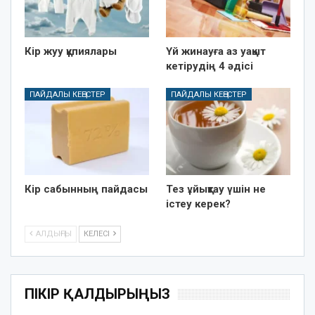
Кір жуу құпиялары
Үй жинауға аз уақыт
кетірудің 4 әдісі
ПАЙДАЛЫ КЕҢЕСТЕР
ПАЙДАЛЫ КЕҢЕСТЕР
Кір сабынның пайдасы
Тез ұйықтау үшін не
істеу керек?
АЛДЫҢҒЫ
КЕЛЕСІ
ПІКІР ҚАЛДЫРЫҢЫЗ