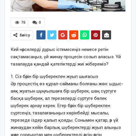
76
0
Бөлісу
Кей нәрселерді дұрыс істемесеңіз немесе ретін
сақтамасаңыз, үй жинау процесін созып аласыз. Үй
тазалауда қандай қателіктерді жиі жібереміз?
1. Сіз бәрін бір шүберекпен жуып шығасыз
Әр процестің өз құрал-сайманы болғаны жөн: ыдыс-
аяқ жуатын шұңғылшаға бір шүберек, шаң сүртуге
басқа шүберек, ал терезелерді сүртуге бөлек
шүберек арнау керек. Егер бәрін бір шүберекпен
сүртсеңіз, тазалағаныңыз көрінбейді: мысалы,
терезеде іздер қалып қояды. Сонымен қатар, әр үй
жинаудан кейін барлық шүберектерді жуып алыңыз
және сорғыштар мен шүберектерді әлсін-әлсін