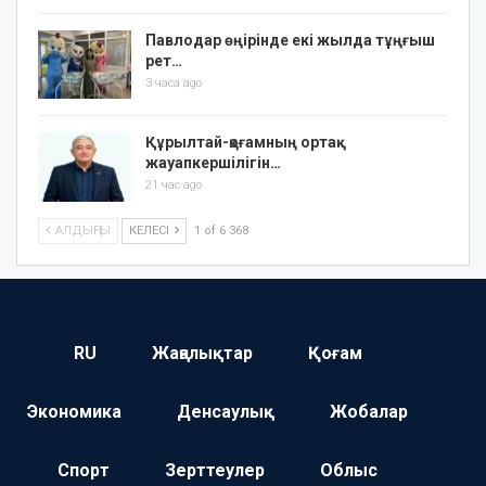
Павлодар өңірінде екі жылда тұңғыш
рет…
3 часа ago
Құрылтай-қоғамның ортақ
жауапкершілігін…
21 час ago
АЛДЫҢҒЫ
КЕЛЕСІ
1 of 6 368
RU
Жаңалықтар
Қоғам
Экономика
Денсаулық
Жобалар
Спорт
Зерттеулер
Облыс