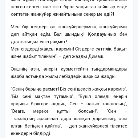
келген келген жас жігіт біраз уақыттан кейін әр елде
көптеген жанкүйер жинайтынына сенер ме еді?!
Мен бір кездері өз жанкүйерлерімнің жанкүйерімін
деп айтқан едім. Бұл шындық! Қолдауыңыз бен
достығыңыз үшін рақмет!
Мен сіздерді жақсы көремін! Сіздерге сәттілік, бақыт
және шабыт тілеймін”, – деп жазды Димаш.
Әншінің өзін, өнерін құрметтейтін тыңдармандары
жазба астында жылы лебіздерін жарыса жазды.
“Сенің барыңа рахмет! Біз сені шексіз жақсы көреміз”,
“Біз сені мақтан тұтамыз”, “Бүкіл әлемді өнерің
арқылы біріктіре алдың. Сен – нағыз талантсың”,
“Dears, мереке құтты болсын!”, “Сен –
қазақтың арасынан дара шапқан дарынсың, осы
алған бетіңнен қайтпа”, – деп жанкүйерлері тілектес
екендерін білдірді.