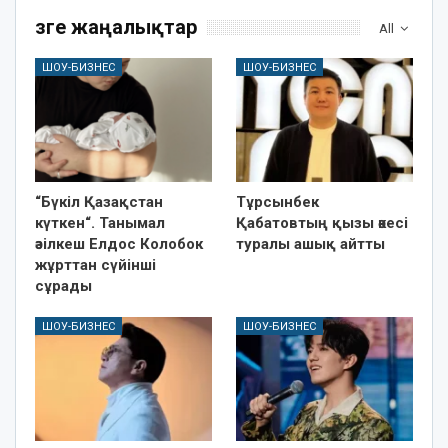
Өзге жаңалықтар
All
ШОУ-БИЗНЕС
ШОУ-БИЗНЕС
“Бүкіл Қазақстан
Тұрсынбек
күткен“. Танымал
Қабатовтың қызы әкесі
әзілкеш Елдос Колобок
туралы ашық айтты
жұрттан сүйінші
сұрады
ШОУ-БИЗНЕС
ШОУ-БИЗНЕС