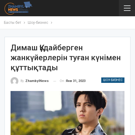
Басты бет
Шоу-бизнес
Димаш Құдайберген
жанкүйерлерін туған күнімен
құттықтады
ШОУ-БИЗНЕС
On
Янв 31, 2023
By
ZhambylNews