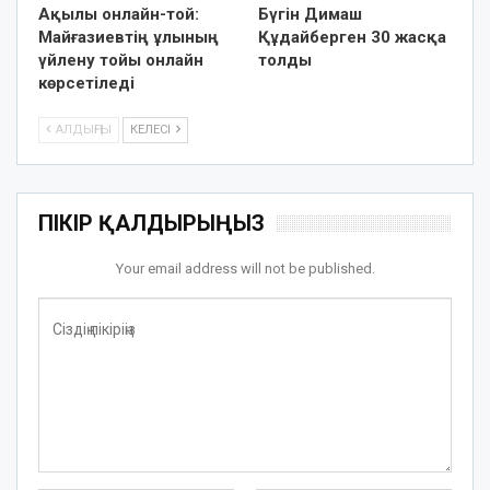
Ақылы онлайн-той:
Бүгін Димаш
Майғазиевтің ұлының
Құдайберген 30 жасқа
үйлену тойы онлайн
толды
көрсетіледі
АЛДЫҢҒЫ
КЕЛЕСІ
ПІКІР ҚАЛДЫРЫҢЫЗ
Your email address will not be published.