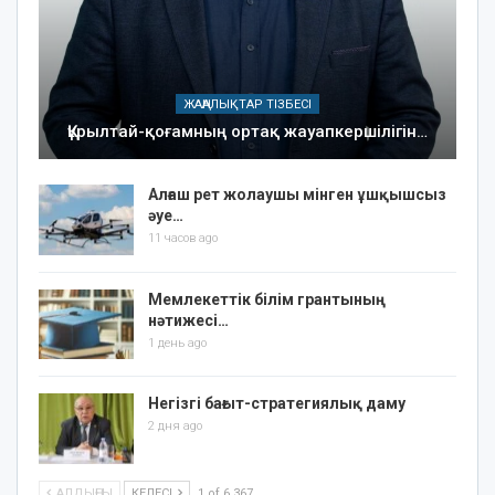
ЖАҢАЛЫҚТАР ТІЗБЕСІ
Құрылтай-қоғамның ортақ жауапкершілігін…
Алғаш рет жолаушы мінген ұшқышсыз
әуе…
11 часов ago
Мемлекеттік білім грантының
нәтижесі…
1 день ago
Негізгі бағыт-стратегиялық даму
2 дня ago
АЛДЫҢҒЫ
КЕЛЕСІ
1 of 6 367