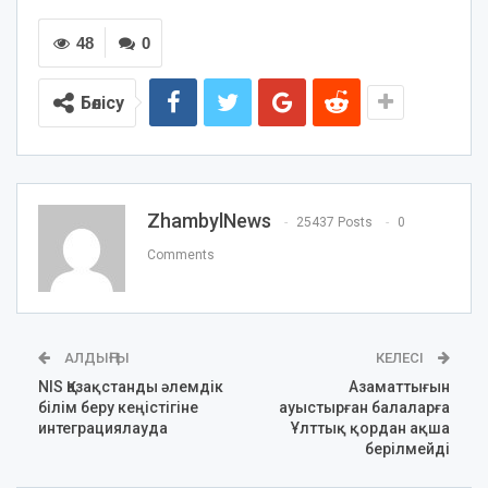
48
0
Бөлісу
ZhambylNews
25437 Posts
0
Comments
АЛДЫҢҒЫ
КЕЛЕСІ
NIS Қазақстанды әлемдік
Азаматтығын
білім беру кеңістігіне
ауыстырған балаларға
интеграциялауда
Ұлттық қордан ақша
берілмейді