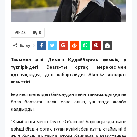
48
0
Бөлісу
Танымал әнші Димаш Құдайберген әлемнің әр
түкпіріндегі Dears-ты ортақ мерекесімен
құттықтады, деп хабарлайды Stan.kz ақпарат
агенттігі.
Өнер иесі шетелдегі байқаудан кейін танымалдыққа ие
бола бастаған кезін еске алып, үш тілде жазба
қалдырды.
“Қымбатты менің Dears-Отбасым! Баршаңызды және
өзімді біздің ортақ туған күнімізбен құттықтаймын! 6
жыл бұрын Қытайда өткен байқауға Қазақстаннан