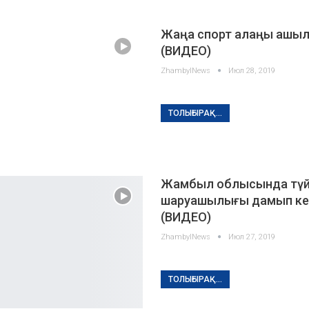
Жаңа спорт алаңы ашы
(ВИДЕО)
ZhambylNews
Июл 28, 2019
ТОЛЫҒЫРАҚ...
Жамбыл облысында тү
шаруашылығы дамып ке
(ВИДЕО)
ZhambylNews
Июл 27, 2019
ТОЛЫҒЫРАҚ...