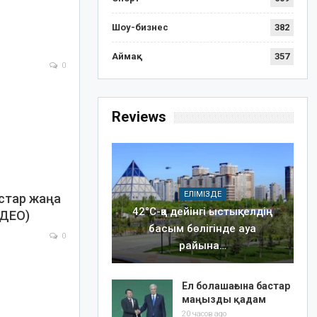
Шоу-бизнес
382
Аймақ
357
0
Reviews
ЕЛІМІЗДЕ
стар жаңа
42°C-қа дейінгі ыстық: елдің
ДЕО)
басым бөлігінде ауа
0
райына…
Ел болашағына бастар
маңызды қадам
20 часов ago