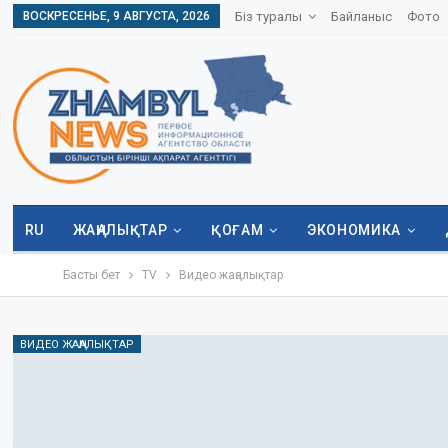
ВОСКРЕСЕНЬЕ, 9 АВГУСТА, 2026
Біз туралы
Байланыс
Фото
RU
ЖАҢАЛЫҚТАР
ҚОҒАМ
ЭКОНОМИКА
Басты бет
TV
Видео жаңалықтар
ВИДЕО ЖАҢАЛЫҚТАР