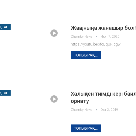
Жақыныңа жанашыр бол!
ҚТАР
ZhambylNews
Июл 7, 2020
https://youtu.be/xfcBqURIqgw
ТОЛЫҒЫРАҚ...
Халықпен тиімді кері ба
ҚТАР
орнату
ZhambylNews
Окт 2, 2019
ТОЛЫҒЫРАҚ...