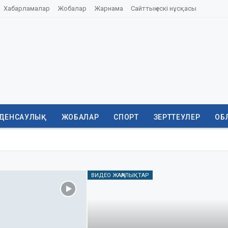
Хабарламалар
Жобалар
Жарнама
Сайттың ескі нұсқасы
ДЕНСАУЛЫҚ
ЖОБАЛАР
СПОРТ
ЗЕРТТЕУЛЕР
ОБ
ВИДЕО ЖАҢАЛЫҚТАР