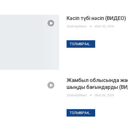
Кәсіп түбі нәсіп (ВИДЕО)
ZhambylNews
Июл 30, 2019
ТОЛЫҒЫРАҚ...
Жамбыл облысында жа
шыңды бағындарды (ВИ
ZhambylNews
Июл 29, 2019
ТОЛЫҒЫРАҚ...