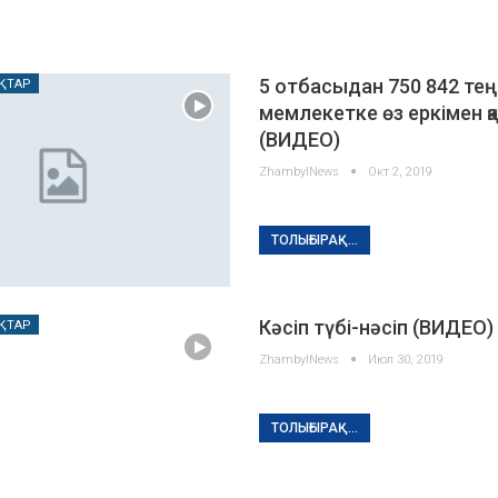
5 отбасыдан 750 842 тең
ҚТАР
мемлекетке өз еркімен 
(ВИДЕО)
ZhambylNews
Окт 2, 2019
ТОЛЫҒЫРАҚ...
Кәсіп түбі-нәсіп (ВИДЕО)
ҚТАР
ZhambylNews
Июл 30, 2019
ТОЛЫҒЫРАҚ...