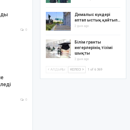
лды
Демалыс күндері
аптап ыстық қайтып…
2 дня ago
0
Білім гранты
иегерлерінің тізімі
шықты
2 дня ago
АЛДЫҢҒЫ
КЕЛЕСІ
1 of 6 369
йе
леді
0