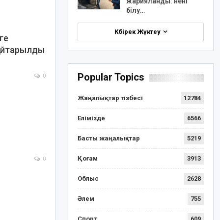
жарияланды: нені
білу…
Көбірек Жүктеу
ге
қайтарылды
Popular Topics
0
Жаңалықтар тізбесі
12784
Елімізде
6566
Басты жаңалықтар
5219
Қоғам
3913
0
Облыс
2628
Әлем
755
Спорт
609