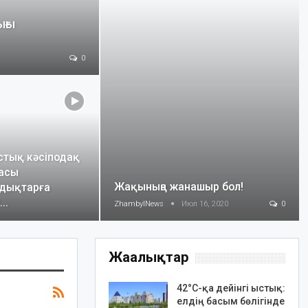
ығы
0
тық кәсіподақ
ғасы
Жақыныңа жанашыр бол!
здықтарға
у…
ZhambylNews
Июл 16, 2020
0
Жаңалықтар
42°C-қа дейінгі ыстық:
елдің басым бөлігінде