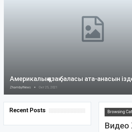
Америкалық қазақ баласы ата-анасын ізд
ZhambylNews
Окт 25, 2021
Recent Posts
Browsing Ca
Видео