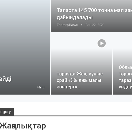
Таласта 145 700 тонна мал аз
дайындалады
ZhambylNews
Сен 22, 2021
Облыс
Таразда Жеңіс күніне
төра
ейді
орай «Жылжымалы
тара
концерт»…
үнде
0
tegory
 Жаңалықтар