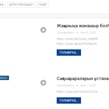
ТАЖ
ДЕРЕКТІ ФИЛЬМДЕР
СҰХБАТ
Жақыныңа жанашыр бол!
ZhambylNews
Июл 9, 2020
https://youtu.be/QxwK_DzbBPk
https://youtu.be/IpVrhH5opHA
ТОЛЫҒЫРАҚ...
Сақтық шараларын ұстанай
ЗБЕСІ
ZhambylNews
Июл 7, 2020
https://youtu.be/HizGZvSzTOA
ТОЛЫҒЫРАҚ...