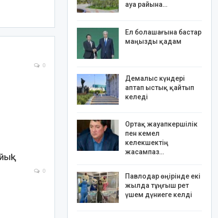
ауа райына…
Ел болашағына бастар
маңызды қадам
0
Демалыс күндері
аптап ыстық қайтып
келеді
Ортақ жауапкершілік
пен кемел
келекшектің
жасампаз…
ық!
0
Павлодар өңірінде екі
жылда тұңғыш рет
үшем дүниеге келді