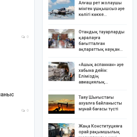
Алғаш рет жолаушы
мінген ұшқышсыз әуе
көлігі көкке…
Отандық тауарларды
0
қаралауға
бағытталған
ақпараттық науқан…
«Ашық аспаннан» әуе
хабына дейін:
Еліміздің
авиациялық…
йланыс
Таяу Шығыстағы
ахуалға байланысты
мұнай бағасы түсті
0
Жаңа Конституцияға
орай рақымшылық