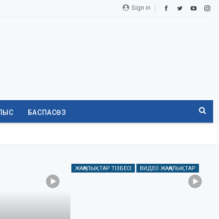
Sign in
ЛЫС
БАСПАСӨЗ
ЖАҢАЛЫҚТАР ТІЗБЕСІ
ВИДЕО ЖАҢАЛЫҚТАР