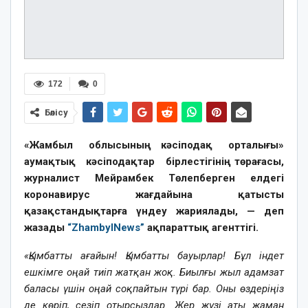
172
0
Бөлісу
«Жамбыл облысының кәсіподақ орталығы»
аумақтық кәсіподақтар бірлестігінің төрағасы,
журналист Мейрамбек Төлепберген елдегі
коронавирус жағдайына қатысты
қазақстандықтарға үндеу жариялады, — деп
жазады
“ZhambylNews”
ақпараттық агенттігі.
«Қымбатты ағайын! Қымбатты бауырлар! Бұл індет
ешкімге оңай тиіп жатқан жоқ. Биылғы жыл адамзат
баласы үшін оңай соқпайтын түрі бар. Оны өздеріңіз
де көріп, сезіп отырсыздар. Жер жүзі аты жаман