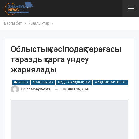
Басты бет
Жаңалықтар
Облыстық кәсіподақ төрағасы
тараздықтарға үндеу
жариялады
VIDEO
ЖАҢАЛЫҚТАР
ВИДЕО ЖАҢАЛЫҚТАР
ЖАҢАЛЫҚТАР ТІЗБЕСІ
On
Июл 16, 2020
By
ZhambylNews