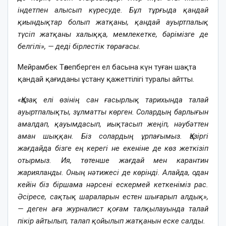
індетпен алысып күресуде. Бұл тұрғыда қандай
қиындықтар болып жатқаны, қандай ауыртпалық
түсіп жатқаны халыққа, мемлекетке, бәрімізге де
белгілі», — деді бірлестік төрағасы.
Мейрамбек Төлепберген ел басына күн туған шақта
қандай қағиданы ұстану қажеттілігі туралы айтты.
«Қазақ елі өзінің сан ғасырлық тарихында талай
ауыртпалықты, зұлматты көрген. Солардың барлығын
амалдап, қауымдасып, иықтасып жеңіп, нәубәттен
аман шыққан. Біз солардың ұрпағымыз. Қазіргі
жағдайда бізге ең керегі не екеніне де көз жеткізіп
отырмыз. Ия, төтенше жағдай мен карантин
жарияланды. Оның нәтижесі де көрінді. Алайда, одан
кейін біз біршама нәрсені ескермей кеткеніміз рас.
Әсіресе, сақтық шараларын естен шығарып алдық»,
— деген аға журналист қоғам талқылауында талай
пікір айтылып, талап қойылып жатқанын еске салды.