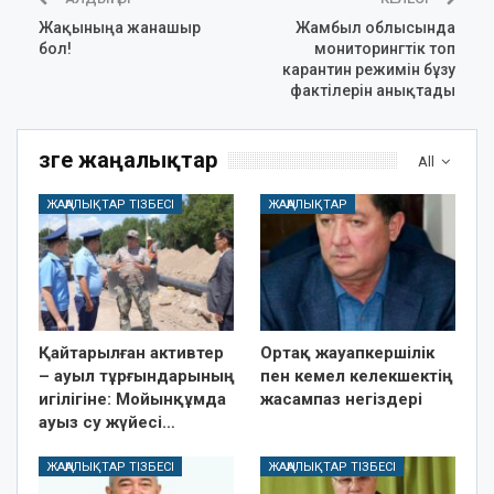
Жақыныңа жанашыр
Жамбыл облысында
бол!
мониторингтік топ
карантин режимін бұзу
фактілерін анықтады
Өзге жаңалықтар
All
ЖАҢАЛЫҚТАР ТІЗБЕСІ
ЖАҢАЛЫҚТАР
Қайтарылған активтер
Ортақ жауапкершілік
– ауыл тұрғындарының
пен кемел келекшектің
игілігіне: Мойынқұмда
жасампаз негіздері
ауыз су жүйесі…
ЖАҢАЛЫҚТАР ТІЗБЕСІ
ЖАҢАЛЫҚТАР ТІЗБЕСІ