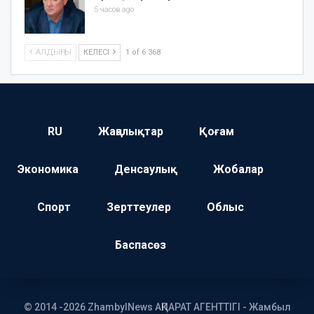
5 часов ago
АЛДЫҢҒЫ
КЕЛЕСІ
1 of 6 368
RU
Жаңалықтар
Қоғам
Экономика
Денсаулық
Жобалар
Спорт
Зерттеулер
Облыс
Баспасөз
© 2014 -2026 ZhambylNews АҚПАРАТ АГЕНТТІГІ - Жамбыл