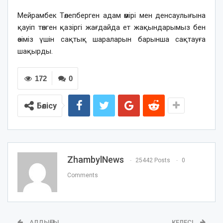
Мейрамбек Төлепберген адам өмірі мен денсаулығына
қауіп төнген қазіргі жағдайда ет жақындарымыз бен
өзіміз үшін сақтық шараларын барынша сақтауға
шақырды.
172
0
Бөлісу
ZhambylNews
25442 Posts
0
Comments
АЛДЫҢҒЫ
КЕЛЕСІ