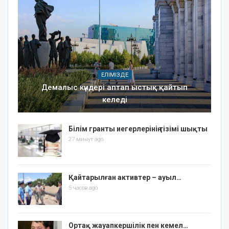
ЕЛІМІЗДЕ
Демалыс күндері аптап ыстық қайтып
келеді
Білім гранты иегерлерінің тізімі шықты
27 минут ago
Қайтарылған активтер – ауыл…
5 часов ago
Ортақ жауапкершілік пен кемел…