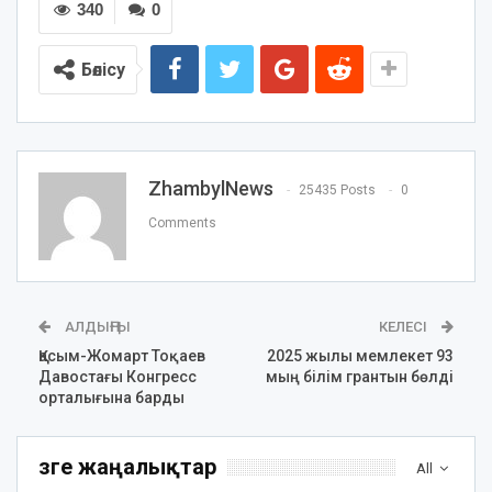
340
0
Бөлісу
ZhambylNews
25435 Posts
0
Comments
АЛДЫҢҒЫ
КЕЛЕСІ
Қасым-Жомарт Тоқаев
2025 жылы мемлекет 93
Давостағы Конгресс
мың білім грантын бөлді
орталығына барды
Өзге жаңалықтар
All