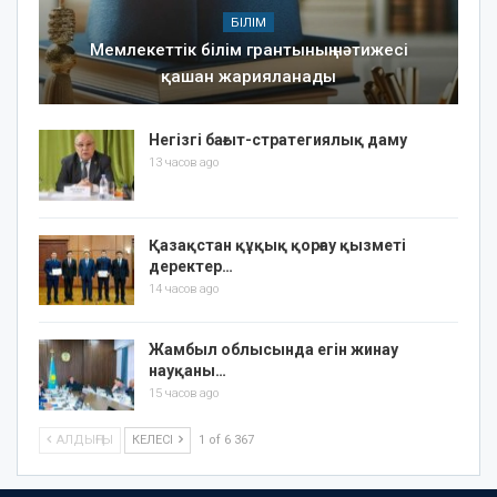
БІЛІМ
Мемлекеттік білім грантының нәтижесі
қашан жарияланады
Негізгі бағыт-стратегиялық даму
13 часов ago
Қазақстан құқық қорғау қызметі
деректер…
14 часов ago
Жамбыл облысында егін жинау
науқаны…
15 часов ago
АЛДЫҢҒЫ
КЕЛЕСІ
1 of 6 367