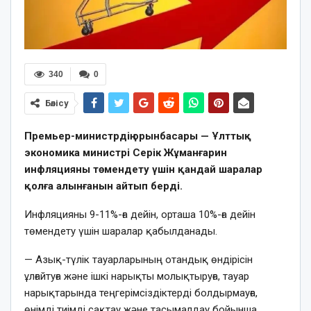
340
0
Бөлісу
Премьер-министрдің орынбасары — Ұлттық
экономика министрі Серік Жұманғарин
инфляцияны төмендету үшін қандай шаралар
қолға алынғанын айтып берді.
Инфляцияны 9-11%-ға дейін, орташа 10%-ға дейін
төмендету үшін шаралар қабылданады.
— Азық-түлік тауарларының отандық өндірісін
ұлғайтуға және ішкі нарықты молықтыруға, тауар
нарықтарында теңгерімсіздіктерді болдырмауға,
өнімді тиімді сақтау және тасымалдау бойынша