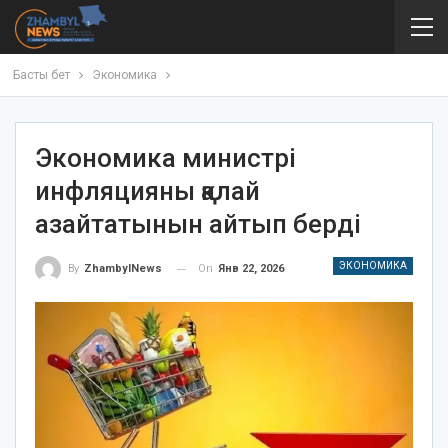
Басты бет
Экономика
Экономика министрі
инфляцияны қалай
азайтатынын айтып берді
ЭКОНОМИКА
On
Янв 22, 2026
By
ZhambylNews