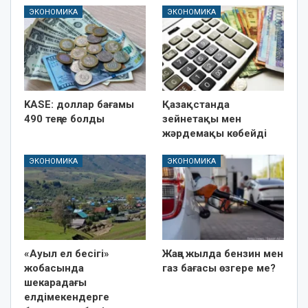
ЭКОНОМИКА
ЭКОНОМИКА
KASE: доллар бағамы
Қазақстанда
490 теңге болды
зейнетақы мен
жәрдемақы көбейді
ЭКОНОМИКА
ЭКОНОМИКА
«Ауыл ел бесігі»
Жаңа жылда бензин мен
жобасында
газ бағасы өзгере ме?
шекарадағы
елдімекендерге