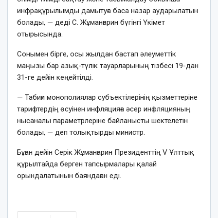
инфрақұрылымды дамытуға баса назар аударылатын
болады, — деді С. Жұманғарин бүгінгі Үкімет
отырысында.
Сонымен бірге, осы жылдан бастап әлеуметтік
маңызы бар азық-түлік тауарларының тізбесі 19-дан
31-ге дейін кеңейтілді.
— Табиғи монополиялар субъектілерінің қызметтеріне
тарифтердің өсуінен инфляцияға әсер инфляцияның
нысаналы параметрлеріне байланысты шектелетін
болады, — деп толықтырды министр.
Бұған дейін Серік Жұманғарин Президенттің V Ұлттық
құрылтайда берген тапсырмалары қалай
орындалатынын баяндаған еді.