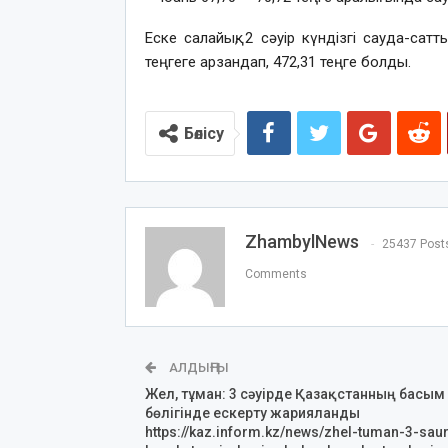
Еске салайық, 2 сәуір күндізгі сауда-с
теңгеге арзандап, 472,31 теңге болды.
Бөлісу
ZhambylNews
25437 Post
Comments
АЛДЫҢҒЫ
Жел, тұман: 3 сәуірде Қазақстанның басым
бөлігінде ескерту жарияланды
https://kaz.inform.kz/news/zhel-tuman-3-sau