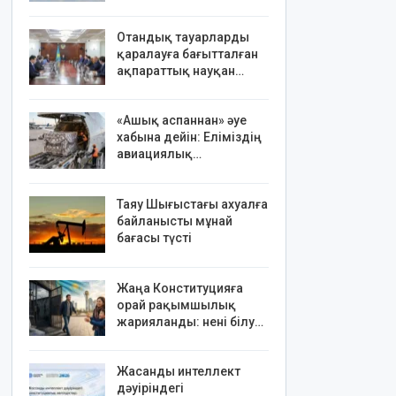
Отандық тауарларды
қаралауға бағытталған
ақпараттық науқан…
«Ашық аспаннан» әуе
хабына дейін: Еліміздің
авиациялық…
Таяу Шығыстағы ахуалға
байланысты мұнай
бағасы түсті
Жаңа Конституцияға
орай рақымшылық
жарияланды: нені білу…
Жасанды интеллект
дәуіріндегі