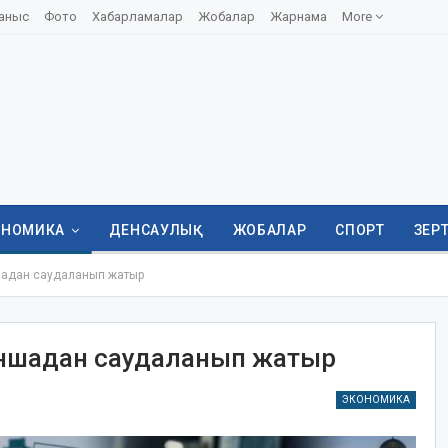
аныс
Фото
Хабарламалар
Жобалар
Жарнама
More
ОНОМИКА
ДЕНСАУЛЫҚ
ЖОБАЛАР
СПОРТ
ЗЕР
шадан саудаланып жатыр
аншадан саудаланып жатыр
ЭКОНОМИКА