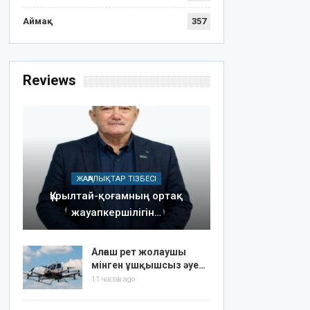
Аймақ
357
Reviews
ЖАҢАЛЫҚТАР ТІЗБЕСІ
Құрылтай-қоғамның ортақ
жауапкершілігін…
Алғаш рет жолаушы
мінген ұшқышсыз әуе…
11 часов ago