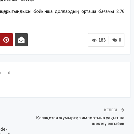
аттық қорытындысы бойынша доллардың орташа бағамы 2,76
183
0
s
0
КЕЛЕСІ
Қазақстан жұмыртқа импортына уақытша
шектеу енгізбек
rde-