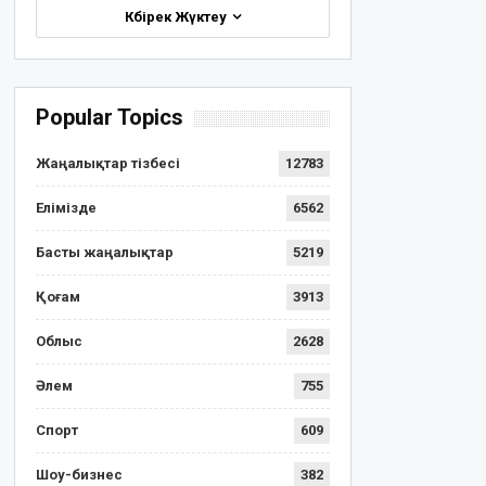
Көбірек Жүктеу
Popular Topics
Жаңалықтар тізбесі
12783
Елімізде
6562
Басты жаңалықтар
5219
Қоғам
3913
Облыс
2628
Әлем
755
Спорт
609
Шоу-бизнес
382