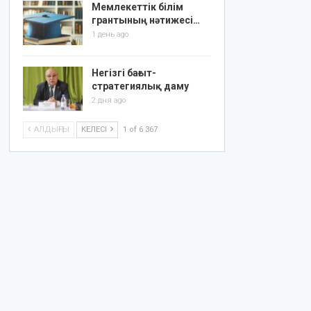
Мемлекеттік білім
грантының нәтижесі…
1 день ago
Негізгі бағыт-
стратегиялық даму
2 дня ago
АЛДЫҢҒЫ
КЕЛЕСІ
1 of 6 367