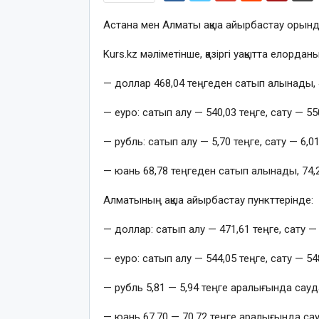
Астана мен Алматы ақша айырбастау орын
Kurs.kz мәліметінше, қазіргі уақытта елорда
— доллар 468,04 теңгеден сатып алынады, 
— еуро: сатып алу — 540,03 теңге, сату — 550
— рубль: сатып алу — 5,70 теңге, сату — 6,01
— юань 68,78 теңгеден сатып алынады, 74,
Алматының ақша айырбастау пункттерінде:
— доллар: сатып алу — 471,61 теңге, сату — 
— еуро: сатып алу — 544,05 теңге, сату — 548
— рубль 5,81 — 5,94 теңге аралығында сау
— юань 67,70 — 70,72 теңге аралығында са