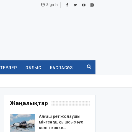
Sign in
ТТЕУЛЕР
ОБЛЫС
БАСПАСӨЗ
Жаңалықтар
Алғаш рет жолаушы
мінген ұшқышсыз әуе
көлігі көкке…