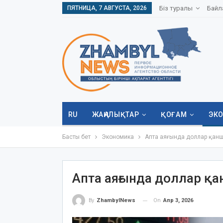
ПЯТНИЦА, 7 АВГУСТА, 2026
Біз туралы
Байл
RU
ЖАҢАЛЫҚТАР
ҚОҒАМ
ЭК
Басты бет
Экономика
Апта аяғында доллар қан
Апта аяғында доллар қ
On
Апр 3, 2026
By
ZhambylNews