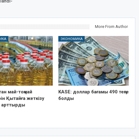
landi-
More From Author
ИКА
ЭКОНОМИКА
ан май-тоңмай
KASE: доллар бағамы 490 теңге
ін Қытайға жеткізу
болды
н арттырды