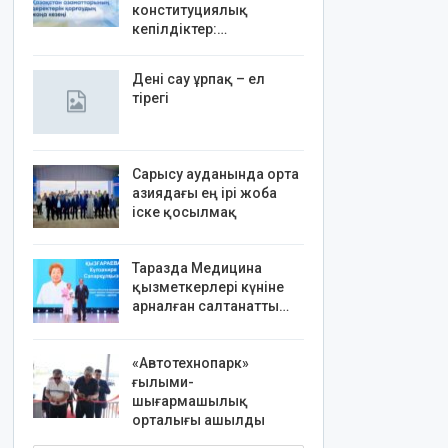
конституциялық
кепілдіктер:…
Дені сау ұрпақ – ел
тірегі
Сарысу ауданында орта
азиядағы ең ірі жоба
іске қосылмақ
Таразда Медицина
қызметкерлері күніне
арналған салтанатты…
«Автотехнопарк»
ғылыми-
шығармашылық
орталығы ашылды