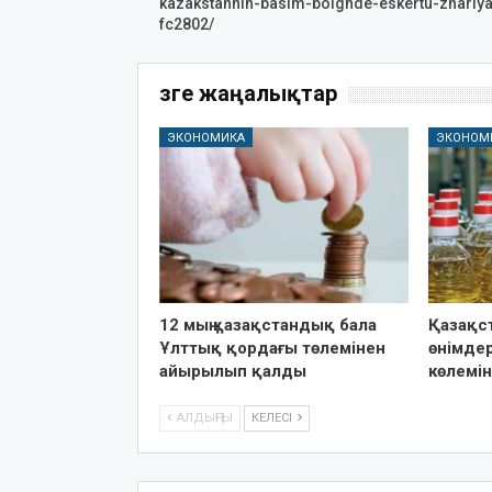
kazakstannin-basim-bolgnde-eskertu-zhariya
fc2802/
Өзге жаңалықтар
ЭКОНОМИКА
ЭКОНОМ
12 мың қазақстандық бала
Қазақст
Ұлттық қордағы төлемінен
өнімдер
айырылып қалды
көлемі
АЛДЫҢҒЫ
КЕЛЕСІ