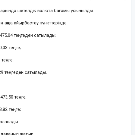
дарында шетелдік валюта бағамы ұсынылды.
ның ақша айырбастау пункттерінде:
475,04 теңгеден сатылады;
,03 теңге;
 теңге;
29 теңгеден сатылады.
473,50 теңге;
,82 теңге;
даланады.
удаланып жатыр.