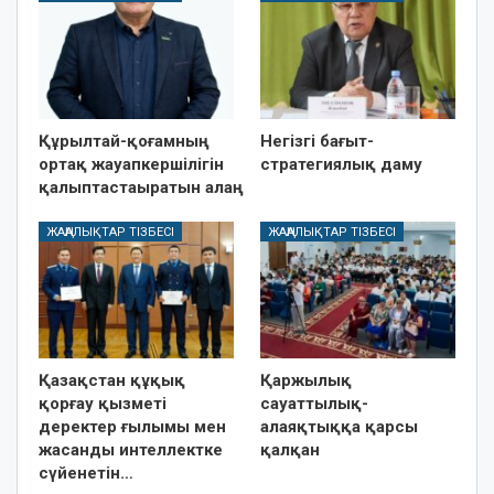
Құрылтай-қоғамның
Негізгі бағыт-
ортақ жауапкершілігін
стратегиялық даму
қалыптастаыратын алаң
ЖАҢАЛЫҚТАР ТІЗБЕСІ
ЖАҢАЛЫҚТАР ТІЗБЕСІ
Қазақстан құқық
Қаржылық
қорғау қызметі
сауаттылық-
деректер ғылымы мен
алаяқтыққа қарсы
жасанды интеллектке
қалқан
сүйенетін…