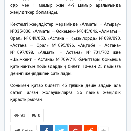
сәуір мен 1 мамыр және 4-9 мамыр аралығында
жеңілдіткер болмайды.
Көктемгі жеңілдіктер мерзімінде «Алматы – Атырау»
№035/036, «Алматы — Өскемен» №045/046, «Алматы –
Орал» №049/050, «Астана – Қызылорда» №089/090,
«Астана — Орал» №095/096, «Ақтөбе – Астана»
№097/098, «Алматы – Астана» №701/702 және
«Шымкент – Астана» №709/710 бағыттары бойынша
қатынайтын пойыздардың билеті 10-нан 25 пайызға
дейінгі жеңілдікпен сатылады.
Сонымен қатар билетті 45 тәулікке дейін алдын ала
сатып алған жолаушыларға 35 пайыз жеңілдік
қарастырылған.
91
0