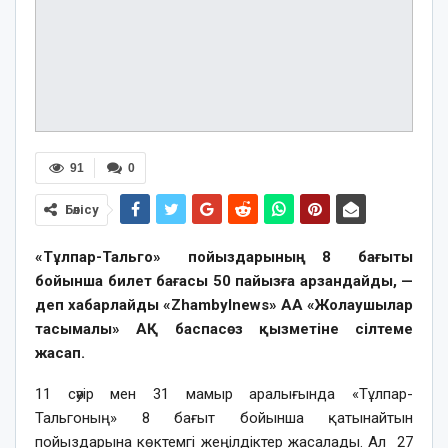
91
0
Бөлісу
«Тұлпар-Тальго» пойыздарының 8 бағыты
бойынша билет бағасы 50 пайызға арзандайды, —
деп хабарлайды «Zhambylnews» AA «Жолаушылар
тасымалы» АҚ баспасөз қызметіне сілтеме
жасап.
11 сәуір мен 31 мамыр аралығында «Тұлпар-
Тальгоның» 8 бағыт бойынша қатынайтын
пойыздарына көктемгі жеңілдіктер жасалады. Ал 27