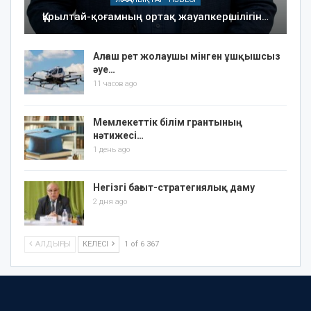
Құрылтай-қоғамның ортақ жауапкершілігін…
Алғаш рет жолаушы мінген ұшқышсыз
әуе…
11 часов ago
Мемлекеттік білім грантының
нәтижесі…
1 день ago
Негізгі бағыт-стратегиялық даму
2 дня ago
АЛДЫҢҒЫ
КЕЛЕСІ
1 of 6 367