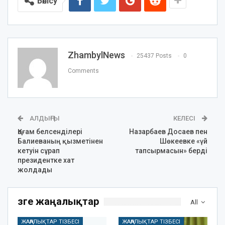
Бөлісу
ZhambylNews
25437 Posts
0
Comments
АЛДЫҢҒЫ
КЕЛЕСІ
Қоғам белсенділері
Назарбаев Досаев пен
Балиеваның қызметінен
Шөкеевке «үй
кетуін сұрап
тапсырмасын» берді
президентке хат
жолдады
Өзге жаңалықтар
All
ЖАҢАЛЫҚТАР ТІЗБЕСІ
ЖАҢАЛЫҚТАР ТІЗБЕСІ