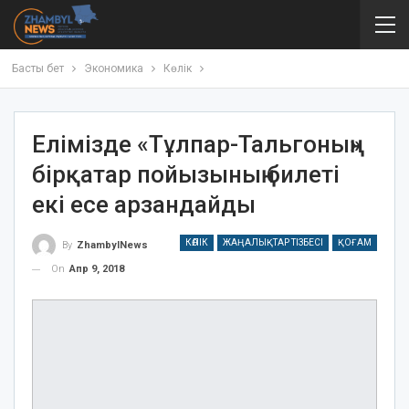
Басты бет
Экономика
Көлік
Елімізде «Тұлпар-Тальгоның»
бірқатар пойызының билеті
екі есе арзандайды
КӨЛІК
ЖАҢАЛЫҚТАР ТІЗБЕСІ
ҚОҒАМ
By
ZhambylNews
On
Апр 9, 2018