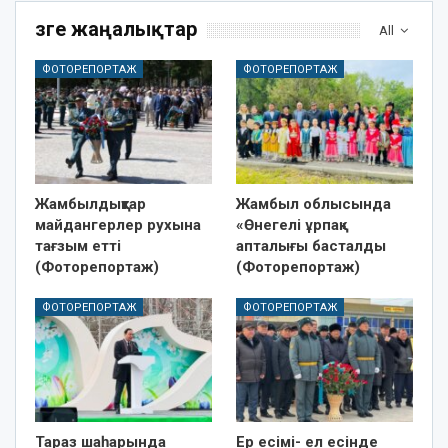
Өзге жаңалықтар
All
ФОТОРЕПОРТАЖ
ФОТОРЕПОРТАЖ
Жамбылдықтар
Жамбыл облысында
майдангерлер рухына
«Өнегелі ұрпақ»
тағзым етті
апталығы басталды
(Фоторепортаж)
(Фоторепортаж)
ФОТОРЕПОРТАЖ
ФОТОРЕПОРТАЖ
Тараз шаһарында
Ер есімі- ел есінде