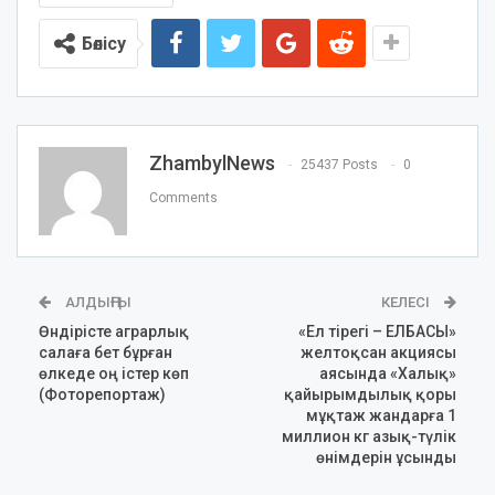
Бөлісу
ZhambylNews
25437 Posts
0
Comments
АЛДЫҢҒЫ
КЕЛЕСІ
Өндірісте аграрлық
«Ел тірегі – ЕЛБАСЫ»
салаға бет бұрған
желтоқсан акциясы
өлкеде оң істер көп
аясында «Халық»
(Фоторепортаж)
қайырымдылық қоры
мұқтаж жандарға 1
миллион кг азық-түлік
өнімдерін ұсынды