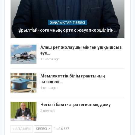
ЖАҢАЛЫҚТАР ТІЗБЕСІ
Құрылтай-қоғамның ортақ жауапкершілігін…
Алғаш рет жолаушы мінген ұшқышсыз
әуе…
11 часов ago
Мемлекеттік білім грантының
нәтижесі…
1 день ago
Негізгі бағыт-стратегиялық даму
2 дня ago
АЛДЫҢҒЫ
КЕЛЕСІ
1 of 6 367