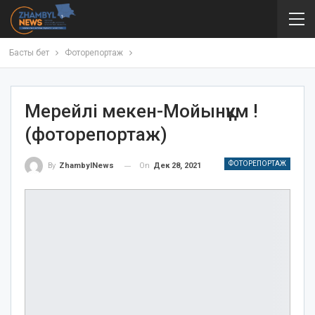
Басты бет
Фоторепортаж
Мерейлі мекен-Мойынқұм !
(фоторепортаж)
ФОТОРЕПОРТАЖ
On
Дек 28, 2021
By
ZhambylNews