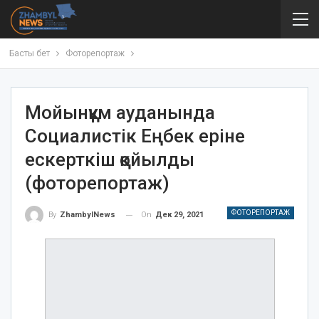
Басты бет
Фоторепортаж
Мойынқұм ауданында
Социалистік Еңбек еріне
ескерткіш қойылды
(фоторепортаж)
ФОТОРЕПОРТАЖ
On
Дек 29, 2021
By
ZhambylNews