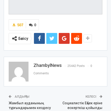
507
0
Бөлісу
ZhambylNews
25442 Posts
0
Comments
АЛДЫҢҒЫ
КЕЛЕСІ
Жамбыл ауданының
Социалистік Еңбек еріне
тұрғындарымен кездесу
ескерткіш қойылды