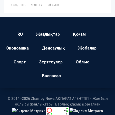
АЛДЫҢҒЫ
КЕЛЕСІ
1 of 6 368
RU
Жаңалықтар
Қоғам
Экономика
Денсаулық
Жобалар
Спорт
Зерттеулер
Облыс
Баспасөз
© 2014 -2026 ZhambylNews АҚПАРАТ АГЕНТТІГІ - Жамбыл
облысы жаңалықтары. Барлық құқық қорғалған