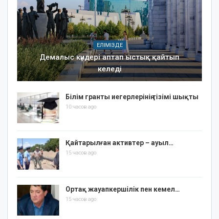
ЕЛІМІЗДЕ
Демалыс күндері аптап ыстық қайтып
келеді
Білім гранты иегерлерінің тізімі шықты
10 часов ago
Қайтарылған активтер – ауыл…
15 часов ago
Ортақ жауапкершілік пен кемел…
15 часов ago