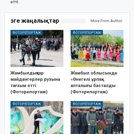
өтті
Өзге жаңалықтар
More From Author
ФОТОРЕПОРТАЖ
ФОТОРЕПОРТАЖ
Жамбылдықтар
Жамбыл облысында
майдангерлер рухына
«Өнегелі ұрпақ»
тағзым етті
апталығы басталды
(Фоторепортаж)
(Фоторепортаж)
ФОТОРЕПОРТАЖ
ФОТОРЕПОРТАЖ