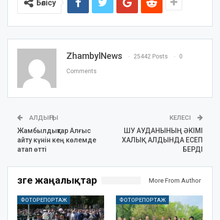
Бөлісу
ZhambylNews
25442 Posts
0
Comments
АЛДЫҢҒЫ
КЕЛЕСІ
Жамбылдықтар Алғыс
ШУ АУДАНЫНЫҢ ӘКІМІ
айту күнін кең көлемде
ХАЛЫҚ АЛДЫНДА ЕСЕП
атап өтті
БЕРДІ
Өзге жаңалықтар
More From Author
ФОТОРЕПОРТАЖ
ФОТОРЕПОРТАЖ