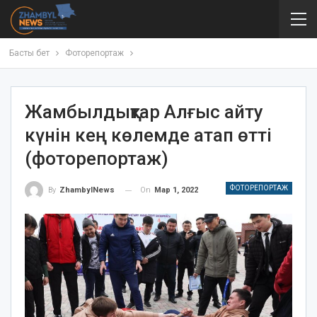
Басты бет
Фоторепортаж
Жамбылдықтар Алғыс айту
күнін кең көлемде атап өтті
(фоторепортаж)
ФОТОРЕПОРТАЖ
On
Мар 1, 2022
By
ZhambylNews