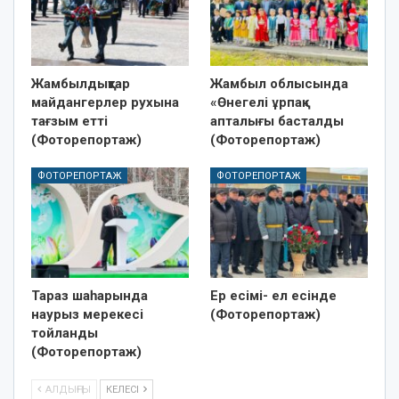
Жамбылдықтар
Жамбыл облысында
майдангерлер рухына
«Өнегелі ұрпақ»
тағзым етті
апталығы басталды
(Фоторепортаж)
(Фоторепортаж)
ФОТОРЕПОРТАЖ
ФОТОРЕПОРТАЖ
Тараз шаһарында
Ер есімі- ел есінде
наурыз мерекесі
(Фоторепортаж)
тойланды
(Фоторепортаж)
АЛДЫҢҒЫ
КЕЛЕСІ