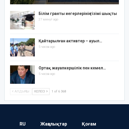
Білім гранты иегерлерінің тізімі шықты
27 минут ago
Қайтарылған активтер – ауыл…
5 часов ago
Ортақ жауапкершілік пен кемел…
5 часов ago
АЛДЫҢҒЫ
КЕЛЕСІ
1 of 6 368
RU
Жаңалықтар
Қоғам