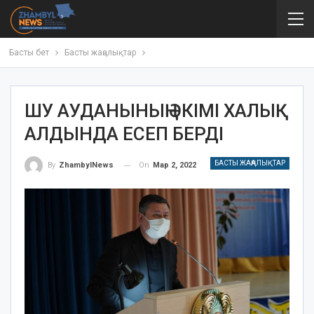
Басты бет
Басты жаңалықтар
ШУ АУДАНЫНЫҢ ӘКІМІ ХАЛЫҚ
АЛДЫНДА ЕСЕП БЕРДІ
БАСТЫ ЖАҢАЛЫҚТАР
On
Мар 2, 2022
By
ZhambylNews