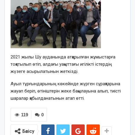
2021 жылы Шу ауданында атқарылған жұмыстарға
тоқатылып өтіп, алдағы уақыттағы игілікті істердің
жүзеге асырылатынын жеткізді.
Ауыл тұрғындарының көкейінде жүрген сұрақтарына
жауап беріп, өтініштерін жеке бақылауына алып, тиісті
шаралар қабылданатынын атап өтті.
119
0
Бөлісу