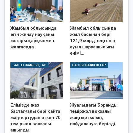
Жамбыл облысында
Жамбыл облысында
егін жинау науқаны
жыл басынан бері
жоғары қарқынмен
121,9 млрд теңгенің
жалғасуда
ауыл шаруашылығы
өнімі…
БАСТЫ ЖАҢАЛЫҚТАР
БАСТЫ ЖАҢАЛЫҚТАР
Елімізде жаз
Жуалыдағы Боранды
басталғалы бері қайта
теміржол вокзалы
жаңғыртудан өткен 70
жаңғыртылып,
теміржол вокзалы
пайдалануға берілді
ашылды