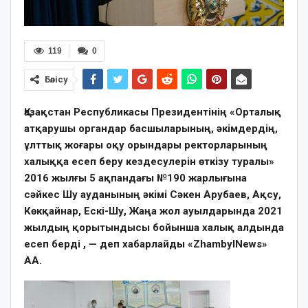
119
0
Бөлісу
Қазақстан Республикасы Президентінің «Орталық
атқарушы органдар басшыларының, әкімдердің,
ұлттық жоғары оқу орындары ректорларының
халыққа есеп беру кездесулерін өткізу туралы»
2016 жылғы 5 ақпандағы №190 жарлығына
сәйкес Шу ауданының әкімі Сәкен Арубаев, Ақсу,
Көкқайнар, Ескі-Шу, Жаңа жол ауылдарында 2021
жылдың қорытындысы бойынша халық алдында
есеп берді , — деп хабарлайды «ZhambylNews»
АА.