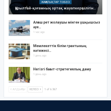
ЖАҢАЛЫҚТАР ТІЗБЕСІ
Құрылтай-қоғамның ортақ жауапкершілігін…
Алғаш рет жолаушы мінген ұшқышсыз
әуе…
1 час ago
Мемлекеттік білім грантының
нәтижесі…
1 день ago
Негізгі бағыт-стратегиялық даму
1 день ago
АЛДЫҢҒЫ
КЕЛЕСІ
1 of 6 367