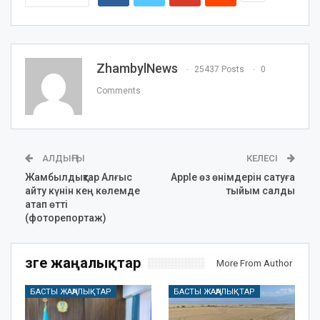
ZhambylNews
25437 Posts
0
Comments
АЛДЫҢҒЫ
КЕЛЕСІ
Жамбылдықтар Алғыс
Apple өз өнімдерін сатуға
айту күнін кең көлемде
тыйым салды
атап өтті
(фоторепортаж)
Өзге жаңалықтар
More From Author
БАСТЫ ЖАҢАЛЫҚТАР
БАСТЫ ЖАҢАЛЫҚТАР