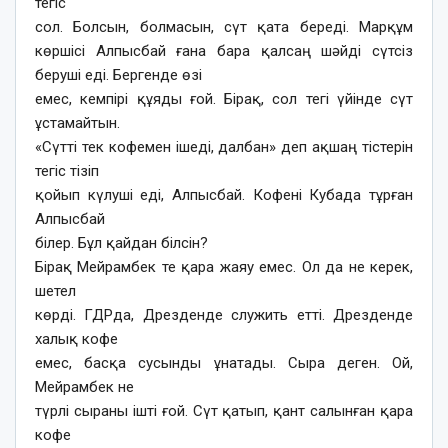
тегіс
сол. Болсын, болмасын, сүт қата береді. Марқұм
көршісі Алпысбай ғана бара қалсаң шәйді сүтсіз
беруші еді. Бергенде өзі
емес, кемпірі құяды ғой. Бірақ, сол тегі үйінде сүт
ұстамайтын.
«Сүтті тек кофемен ішеді, далбан» деп ақшаң тістерін
тегіс тізіп
қойып күлуші еді, Алпысбай. Кофені Кубада тұрған
Алпысбай
білер. Бұл қайдан білсін?
Бірақ Мейрамбек те қара жаяу емес. Ол да не керек,
шетел
көрді. ГДРда, Дрезденде служить етті. Дрезденде
халық кофе
емес, басқа сусынды ұнатады. Сыра деген. Ой,
Мейрамбек не
түрлі сыраны ішті ғой. Сүт қатып, қант салынған қара
кофе