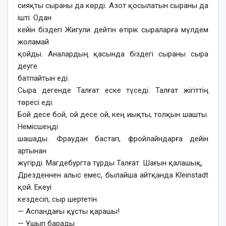
сияқты сыраны да көрді. Азот қосылатын сыраны да
ішті. Одан
кейін біздегі Жигули дейтін өтірік сыраларға мүлдем
жоламай
қойды. Аналардың қасында біздегі сыраны сыра
деуге
батпайтын еді.
Сыра дегенде Талғат еске түседі. Талғат жігіттің
төресі еді.
Бой десе бой, ой десе ой, кең иықты, толқын шашты.
Немісшеңді
шашады. Фраудан бастап, фройлайндарға дейін
артынан
жүгірді. Магдебургта тұрды Талғат. Шағын қалашық,
Дрезденнен алыс емес, былайша айтқанда Kleinstadt
қой. Екеуі
кездесіп, сыр шертетін.
— Аспандағы құсты қарашы!
— Ұшып барады