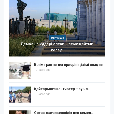
ЕЛІМІЗДЕ
Демалыс күндері аптап ыстық қайтып
келеді
Білім гранты иегерлерінің тізімі шықты
10 часов ago
Қайтарылған активтер – ауыл…
15 часов ago
Ортақ жауапкершілік пен кемел…