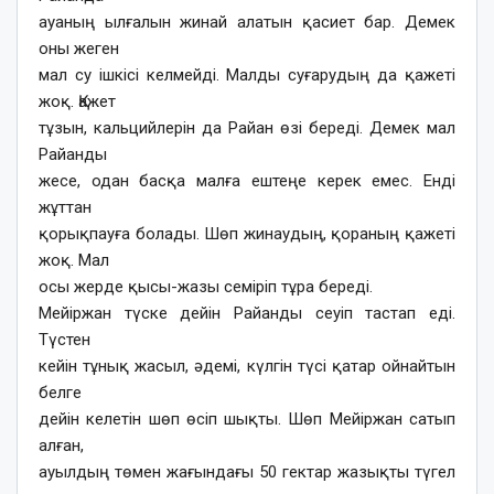
ауаның ылғалын жинай алатын қасиет бар. Демек
оны жеген
мал су ішкісі келмейді. Малды суғарудың да қажеті
жоқ. Қажет
тұзын, кальцийлерін да Райан өзі береді. Демек мал
Райанды
жесе, одан басқа малға ештеңе керек емес. Енді
жұттан
қорықпауға болады. Шөп жинаудың, қораның қажеті
жоқ. Мал
осы жерде қысы-жазы семіріп тұра береді.
Мейіржан түске дейін Райанды сеуіп тастап еді.
Түстен
кейін тұнық жасыл, әдемі, күлгін түсі қатар ойнайтын
белге
дейін келетін шөп өсіп шықты. Шөп Мейіржан сатып
алған,
ауылдың төмен жағындағы 50 гектар жазықты түгел