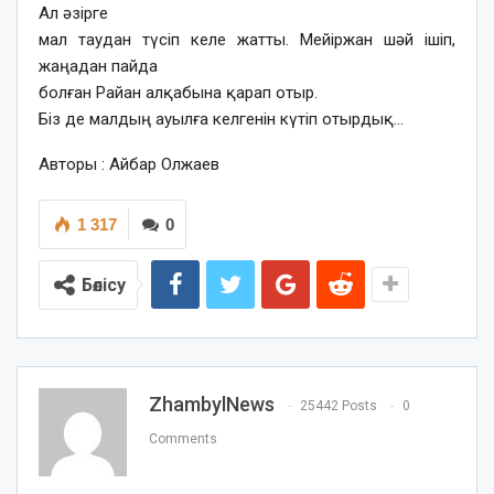
Ал әзірге
мал таудан түсіп келе жатты. Мейіржан шәй ішіп,
жаңадан пайда
болған Райан алқабына қарап отыр.
Біз де малдың ауылға келгенін күтіп отырдық…
Авторы : Айбар Олжаев
1 317
0
Бөлісу
ZhambylNews
25442 Posts
0
Comments