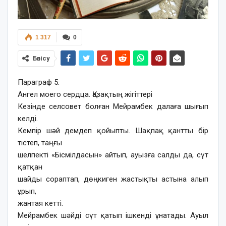
1 317
0
Бөлісу
Параграф 5.
Ангел моего сердца. Қазақтың жігіттері
Кезінде селсовет болған Мейрамбек далаға шығып
келді.
Кемпір шәй демдеп қойыпты. Шақпақ қантты бір
тістеп, таңғы
шелпекті «Бісмілдасын» айтып, ауызға салды да, сүт
қатқан
шайды сораптап, дөңкиген жастықты астына алып
ұрып,
жантая кетті.
Мейрамбек шәйді сүт қатып ішкенді ұнатады. Ауыл