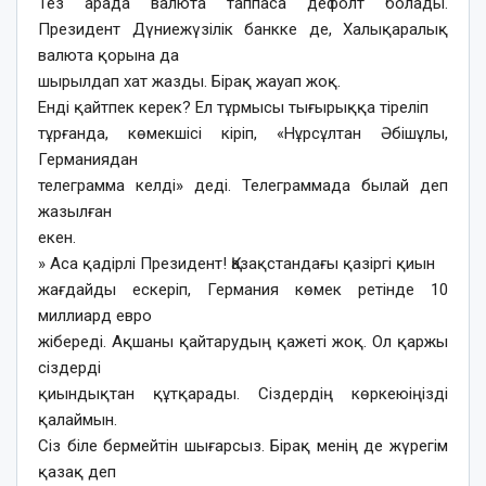
Тез арада валюта таппаса дефолт болады.
Президент Дүниежүзілік банкке де, Халықаралық
валюта қорына да
шырылдап хат жазды. Бірақ жауап жоқ.
Енді қайтпек керек? Ел тұрмысы тығырыққа тіреліп
тұрғанда, көмекшісі кіріп, «Нұрсұлтан Әбішұлы,
Германиядан
телеграмма келді» деді. Телеграммада былай деп
жазылған
екен.
» Аса қадірлі Президент! Қазақстандағы қазіргі қиын
жағдайды ескеріп, Германия көмек ретінде 10
миллиард евро
жібереді. Ақшаны қайтарудың қажеті жоқ. Ол қаржы
сіздерді
қиындықтан құтқарады. Сіздердің көркеюіңізді
қалаймын.
Сіз біле бермейтін шығарсыз. Бірақ менің де жүрегім
қазақ деп