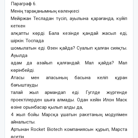
Параграф 6.
Менің тарақанымның көлеңкесі
Мейіржан Тесладан түсіп, ауылына қарағанда, күйіп
кеткен
алқапты көрді. Бала кезінде қандай жасыл еді,
шіркін. Тоспада
шомылатын еді. Өзен қайда? Суалып қалған сияқты.
Ауылда
адам да азайып қалғандай. Мал қайда? Мал
көрінбейді.
Атасы мен апасының басына келіп құран
бағыштауды
талай жыл армандап еді. Гуглде жүргенде
проектілерден шыға алмады. Одан кейін Илон Маск
өзіне орынбасар қылып алды да,
4 жыл бойы Марсқа ұшатын ракетаның модулімен
айналысты.
Артынан Rocket Biotech компаниясын құрып, Марста
өсетін