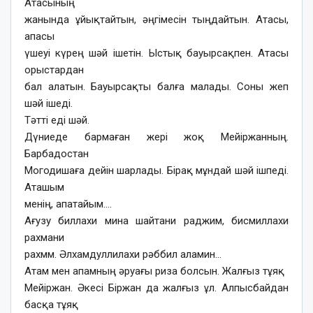
Атасының
жанында ұйықтайтын, әңгімесін тыңдайтын. Атасы,
апасы
үшеуі күрең шәй ішетін. Ыстық бауырсақпен. Атасы
орыстардан
бал алатын. Бауырсақты балға малады. Соны жеп
шәй ішеді.
Тәтті еді шәй.
Дүниеде бармаған жері жоқ Мейіржанның.
Барбадостан
Могодишаға дейін шарлады. Бірақ мұндай шәй ішпеді.
Аташым
менің, апатайым….
Ағузу биллахи мина шайтани раджим, бисмиллахи
рахмани
рахмм. Әлхамдуллилахи рәббил аламин…
Атам мен апамның әруағы риза болсын. Жалғыз тұяқ
Мейіржан. Әкесі Біржан да жалғыз ұл. Алпысбайдан
басқа тұяқ