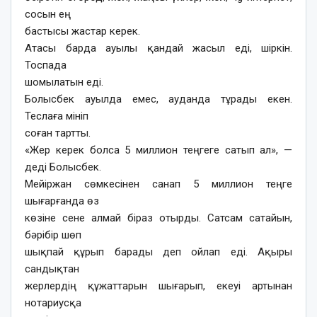
сосын ең
бастысы жастар керек.
Атасы барда ауылы қандай жасыл еді, шіркін.
Тоспада
шомылатын еді.
Болысбек ауылда емес, ауданда тұрады екен.
Теслаға мініп
соған тартты.
«Жер керек болса 5 миллион теңгеге сатып ал», —
деді Болысбек.
Мейіржан сөмкесінен санап 5 миллион теңге
шығарғанда өз
көзіне сене алмай біраз отырды. Сатсам сатайын,
бәрібір шөп
шықпай құрып барады деп ойлап еді. Ақыры
сандықтан
жерлердің құжаттарын шығарып, екеуі артынан
нотариусқа