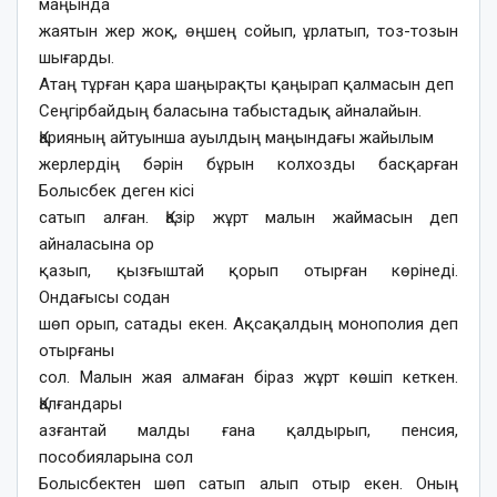
маңында
жаятын жер жоқ, өңшең сойып, ұрлатып, тоз-тозын
шығарды.
Атаң тұрған қара шаңырақты қаңырап қалмасын деп
Сеңгірбайдың баласына табыстадық айналайын.
Қарияның айтуынша ауылдың маңындағы жайылым
жерлердің бәрін бұрын колхозды басқарған
Болысбек деген кісі
сатып алған. Қазір жұрт малын жаймасын деп
айналасына ор
қазып, қызғыштай қорып отырған көрінеді.
Ондағысы содан
шөп орып, сатады екен. Ақсақалдың монополия деп
отырғаны
сол. Малын жая алмаған біраз жұрт көшіп кеткен.
Қалғандары
азғантай малды ғана қалдырып, пенсия,
пособияларына сол
Болысбектен шөп сатып алып отыр екен. Оның