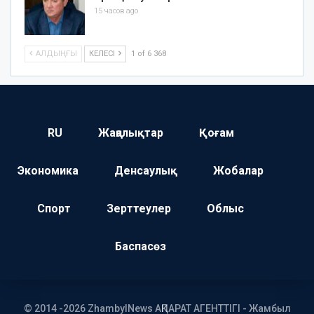
15 часов ago
АЛДЫҢҒЫ
КЕЛЕСІ
1 of 6 368
RU
Жаңалықтар
Қоғам
Экономика
Денсаулық
Жобалар
Спорт
Зерттеулер
Облыс
Баспасөз
© 2014 -2026 ZhambylNews АҚПАРАТ АГЕНТТІГІ - Жамбыл