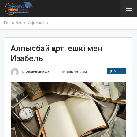
Басты бет
Әңгімелер
Алпысбай қарт: ешкі мен
Изабель
ӘҢГІМЕЛЕР
On
Янв 19, 2023
By
ZhambylNews