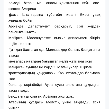
өрмеді. Атасы мен апасы қайтқаннан кейін әке-
шешесі Америка
Құрама Штаттарына түбегейлі көшті. Әкесі ұзақ
жылдар бойы
Apple-де департамент басқарып, сол жерден
пенсияға шықты.
Мейіржан Массачусетсті қызыл дипломмен бітіріп,
еңбек жолын
Гуглдан бастаған еді. Миллиардер болып, Қазақстанға,
атасы
мен апасына құран бағыштап келіп жатқаны осы.
Мейіржан ауылда не көрді? Тозған үйлер. Шіріген
тракторлардың қаңқалары. Кәрі-құртаңдар болмаса,
жас
балалар көрінбейді. Ауыз суды алыстағы құдықтан
тасып ішеді.
Бақша егуді қойған. Асфальт жол жоқ.
Атасының құрдасы Мелстің үйіне аяңдады. Қария
үйінде