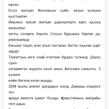
кірген.
Ессіз жатқан Ангеласын сүйіп, хатын қолына
қыстырған.
Жиылыс жасап жатқан дәрігерлерге кіріп, қысқа
жазылған
хатты соларға берген. Сосын бұрышқа барған да,
револьверді
басына тақап, өзін атып тастаған. Хатты оқыған қарт
хирург
Талғаттың неге олай істегенін бірден түсінеді. Дереу
суып
үлгермеген жүрегін кесіп алып, Ангелаға салыпты. 5
күннен
кейін Ангела көзін ашады.
2008 жылы алапат дағдарыс келді. Дамушы елдерге
тез
арада валюта қажет болды. Қазақстанның жағдайы
тіпті қиын.