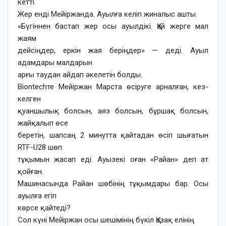
кетті.
Жер енді Мейіржанда. Ауылға келіп жиналыс ашты.
«Бүгіннен бастап жер осы ауылдікі. Қай жерге мал
жаям
дейсіңдер, еркін жая беріңдер» — деді. Ауыл
адамдары малдарын
арғы таудан айдап әкелетін болды.
Biontechте Мейіржан Марста өсіруге арналған, кез-
келген
қуаншылық болсын, аяз болсын, бұршақ болсын,
жайқалып өсе
беретін, шапсаң 2 минутта қайтадан өсіп шығатын
RTF-U28 шөп
тұқымын жасап еді. Ауызекі оған «Райан» деп ат
қойған.
Машинасында Райан шөбінің тұқымдары бар. Осы
ауылға егіп
көрсе қайтеді?
Сол күні Мейіржан осы шешімінің бүкіл Қазақ елінің