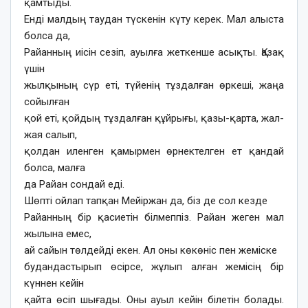
қамтыды.
Енді малдың таудан түскенін күту керек. Мал алыста
болса да,
Райанның иісін сезіп, ауылға жеткенше асықты. Қазақ
үшін
жылқының сүр еті, түйенің тұздалған өркеші, жаңа
сойылған
қой еті, қойдың тұздалған құйрығы, қазы-қарта, жал-
жая салып,
қолдан иленген қамырмен өрнектелген ет қандай
болса, малға
да Райан сондай еді.
Шөпті ойлап тапқан Мейіржан да, біз де сол кезде
Райанның бір қасиетін білмеппіз. Райан жеген мал
жылына емес,
ай сайын төлдейді екен. Ал оны көкөніс пен жеміске
будандастырып өсірсе, жұлып алған жемісің бір
күннен кейін
қайта өсіп шығады. Оны ауыл кейін білетін болады.