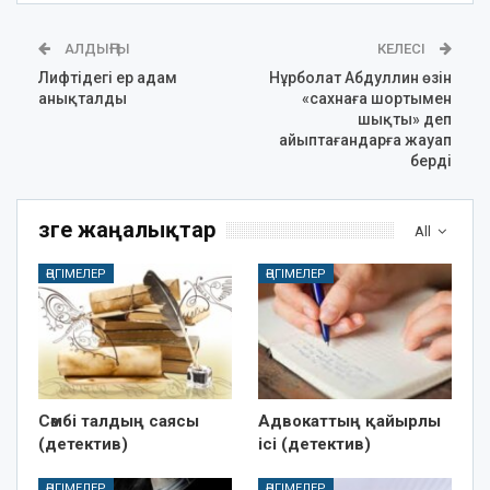
АЛДЫҢҒЫ
КЕЛЕСІ
Лифтідегі ер адам
Нұрболат Абдуллин өзін
анықталды
«сахнаға шортымен
шықты» деп
айыптағандарға жауап
берді
Өзге жаңалықтар
All
ӘҢГІМЕЛЕР
ӘҢГІМЕЛЕР
Сәмбі талдың саясы
Адвокаттың қайырлы
(детектив)
ісі (детектив)
ӘҢГІМЕЛЕР
ӘҢГІМЕЛЕР