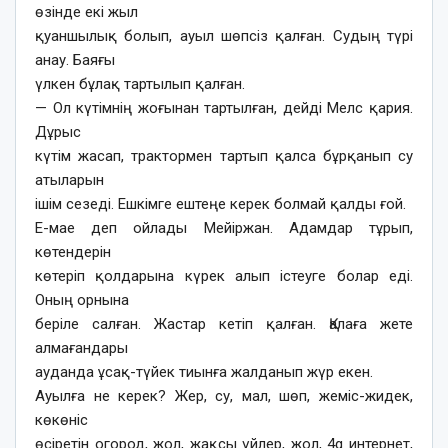
өзінде екі жыл
қуаншылық болып, ауыл шөпсіз қалған. Судың түрі
анау. Баяғы
үлкен бұлақ тартылып қалған.
— Ол күтімнің жоғынан тартылған, дейді Мелс қария.
Дұрыс
күтім жасап, трактормен тартып қалса бұрқанып су
атыларын
ішім сезеді. Ешкімге ештеңе керек болмай қалды ғой.
Е-мае деп ойлады Мейіржан. Адамдар тұрып,
көтендерін
көтеріп қолдарына күрек алып істеуге болар еді.
Оның орнына
беріле салған. Жастар кетіп қалған. Қалаға жете
алмағандары
ауданда ұсақ-түйек тиынға жалданып жүр екен.
Ауылға не керек? Жер, су, мал, шөп, жеміс-жидек,
көкөніс
өсіретін огород, жол, жақсы үйлер, жол, 4g интернет,