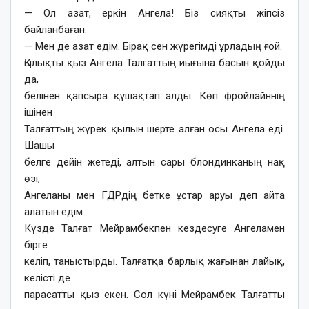
— Ол азат, еркін Ангела! Біз сияқты жіпсіз
байланбаған.
— Мен де азат едім. Бірақ сен жүрегімді ұрладың ғой.
Қылықты қыз Ангела Талгаттың иығына басын қойды
да,
белінен қапсыра құшақтап алды. Көп фройлайннің
ішінен
Талғаттың жүрек қылын шерте алған осы Ангела еді.
Шашы
белге дейін жетеді, алтын сары блондинканың нақ
өзі,
Ангеланы мен ГДРдің бетке ұстар аруы деп айта
алатын едім.
Күзде Талғат Мейрамбекпен кездесуге Ангеламен
бірге
келіп, таныстырды. Талғатқа барлық жағынан лайық,
келісті де
парасатты қыз екен. Сол күні Мейрамбек Талғатты