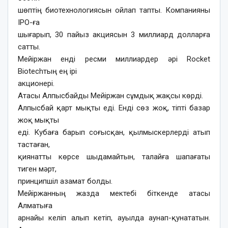
шөптің биотехнологиясын ойлап тапты. Компанияны
IPO-ға
шығарып, 30 пайыз акциясын 3 миллиард долларға
сатты.
Мейіржан енді ресми миллиардер әрі Rocket
Biotechтың ең ірі
акционері.
Атасы Алпысбайды Мейіржан сұмдық жақсы көрді.
Алпысбай қарт мықты еді. Енді сөз жоқ, тіпті базар
жоқ мықты
еді. Кубаға барып соғысқан, қылмыскерлерді атып
тастаған,
қиянатты көрсе шыдамайтын, талайға шапағаты
тиген мәрт,
принципшіл азамат болды.
Мейіржанның жазда мектебі біткенде атасы
Алматыға
арнайы келіп алып кетіп, ауылда аунап-қунататын.