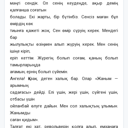
мәңгі сендік. Ол сенің кеудеңде, ақыр демің
қалғанша соғатын
болады. Екі жарты, бір бүтінбіз. Сенсіз маған бұл
өмірдің көк
тиынға қажеті жоқ. Сен өмір сүруің керек. Мендегі
бар
жылулықты өзіңмен алып жүруің керек. Мен сенің
ішіңе кіріп,
еріп кеттім. Жүрегің болып соғам, қаның болып
тамырларыңда
ағамын, ернің болып сүйемін.
Ангела! Қазақ деген халық бар. Олар «Жаным —
арымның
садағасы» дейді. Елі үшін, жері үшін, сүйгені үшін,
отбасы үшін
ойланбай өлуге дайын. Мен сол халықтың ұлымын.
Жанымды
саған қидым».
Талғат екі хат, револьверін қолға алып, емханаға