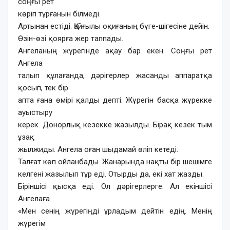
соңғы рет
көріп тұрғанын білмеді.
Артынан естіді. Қайғылы оқиғаның бүге-шігесіне дейін.
Өзін-өзі қоярға жер таппады.
Ангеланың жүрегінде ақау бар екен. Соңғы рет
Ангела
талып құлағанда, дәрігерлер жасанды аппаратқа
қосып, тек бір
апта ғана өмірі қалды депті. Жүрегін басқа жүрекке
ауыстыру
керек. Донорлық кезекке жазылды. Бірақ кезек тым
ұзақ
жылжиды. Ангела оған шыдамай өліп кетеді.
Талғат көп ойланбады. Жанарында нақты бір шешімге
келгені жазылып тұр еді. Отырды да, екі хат жазды.
Біріншісі қысқа еді. Ол дәрігерлерге. Ал екіншісі
Ангелаға.
«Мен сенің жүрегіңді ұрладым дейтін едің. Менің
жүрегім