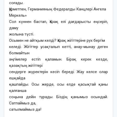
соғады.
Құрметпен, Германияның Федералды Канцлері Ангела
Меркель»
Сол күннен бастап, Қазақ елі дағдарысты еңсеріп,
даму
жолына түсті.
Осымен не айтқым келді? Қазақ жігіттеріне рух бергім
келеді. Жігіттер ұсақталып кетті, анау-мынау деген
болмайтын
әңгімелер естіп қаламын. Бірақ керек кезде,
қазақтың жігіттері
сендерге жүректерін кесіп береді. Жау келсе олар
ешқайда
қашпайды. Осы жерде, осы елде қасықтай қаны
қалғанша
соңына дейін тұрады. Біздің қанымыз осындай.
Сатпаймыз да,
сатылмаймыз да!