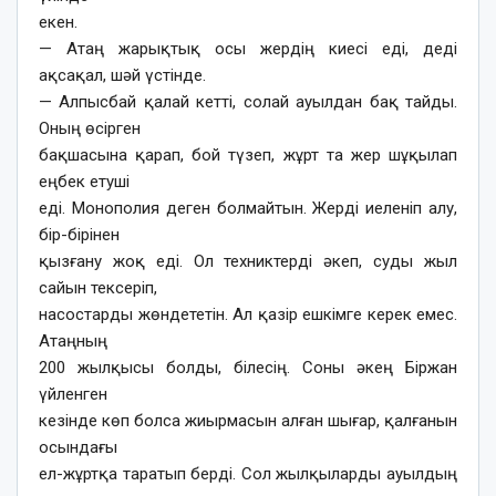
екен.
— Атаң жарықтық осы жердің киесі еді, деді
ақсақал, шәй үстінде.
— Алпысбай қалай кетті, солай ауылдан бақ тайды.
Оның өсірген
бақшасына қарап, бой түзеп, жұрт та жер шұқылап
еңбек етуші
еді. Монополия деген болмайтын. Жерді иеленіп алу,
бір-бірінен
қызғану жоқ еді. Ол техниктерді әкеп, суды жыл
сайын тексеріп,
насостарды жөндететін. Ал қазір ешкімге керек емес.
Атаңның
200 жылқысы болды, білесің. Соны әкең Біржан
үйленген
кезінде көп болса жиырмасын алған шығар, қалғанын
осындағы
ел-жұртқа таратып берді. Сол жылқыларды ауылдың