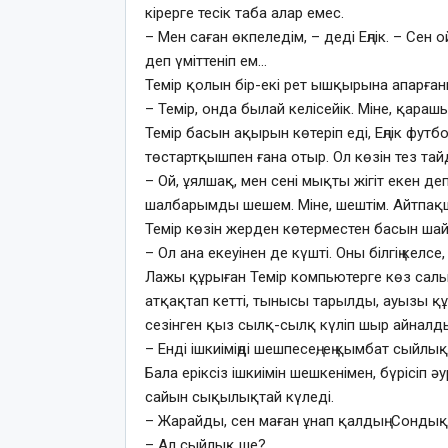
кірерге тесік таба алар емес.
– Мен саған өкпеледім, – деді Еңлік. – Сен 
деп үміттеніп ем…
Темір қолын бір-екі рет ышқырына апарған
– Темір, онда былай келісейік. Міне, қара
Темір басын ақырын көтеріп еді, Еңлік фу
төстартқышпен ғана отыр. Ол көзін тез тай
– Ой, ұялшақ, мен сені мықты жігіт екен де
шалбарымды шешем. Міне, шештім. Айтпақшы,
Темір көзін жерден көтерместен басын ша
– Ол ана екеуінен де күшті. Оны білгің келс
Лажы құрыған Темір компьютерге көз салып е
атқақтап кетті, тынысы тарылды, ауызы құ
сезінген қыз сылқ-сылқ күліп шыр айналд
– Енді ішкиіміңді шешпесең, ең қымбат сыйлы
Бала еріксіз ішкиімін шешкенімен, бүрісіп 
сайын сықылықтай күледі.
– Жарайды, сен маған ұнап қалдың. Сондық
– Ал сыйлық ше?