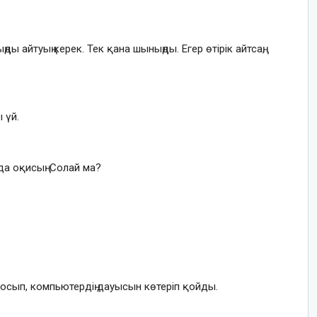
ы айтуың керек. Тек қана шыныңды. Егер өтірік айтсаң,
 үй.
яда оқисың. Солай ма?
осып, компьютердің дауысын көтеріп қойды.