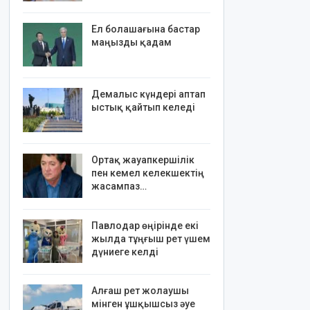
Ел болашағына бастар
маңызды қадам
Демалыс күндері аптап
ыстық қайтып келеді
Ортақ жауапкершілік
пен кемел келекшектің
жасампаз…
Павлодар өңірінде екі
жылда тұңғыш рет үшем
дүниеге келді
Алғаш рет жолаушы
мінген ұшқышсыз әуе