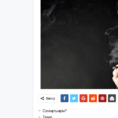
Бөлісу
– Сенің атың кім?
– Темір…