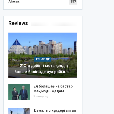
Аймақ
357
Reviews
ЕЛІМІЗДЕ
42°C-қа дейінгі ыстық: елдің
басым бөлігінде ауа райына…
Ел болашағына бастар
маңызды қадам
9 минут ago
Демалыс күндері аптап