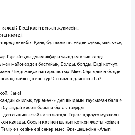
 келеді? Бізді көріп ренжіп жүрмесін…
кеш келеді.
лгереді екенбіз. Қане, бұл жолы ас үйден сұйық май, кесе,
р Еңлік айтқан дүниенің бәрін жылдам алып келді.
ымен майонезден бастайық. Болды, болды. Енді кетчуп.
Азамат! Енді жақсылап араластыр. Міне, бәрі дайын болды.
сені жаңа сыйлық күтіп тұр! Сонымен дайынсың ба?
қой. Қане!
лы қандай сыйлық тұр екен?» деп шыдамы таусылған бала ә
 буғандай кесені басына бір-ақ төңкерді.
м! – деп сықылықтай күліп жатқан Еңлікке қарауға мұршасы
оқси құлады. Сосын көзінен шығып кеткен жасты жеңімен
 Темір өз көзіне өзі сенер емес. Әке-шешесіне «Алып