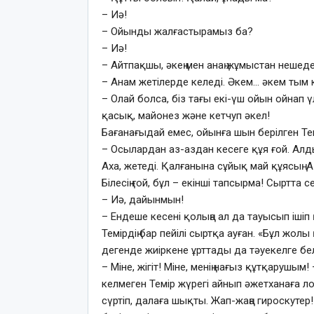
– Иә!
– Ойынды жалғастырамыз ба?
– Иә!
– Айтпақшы, әкең мен анаң жұмыстан нешеде
– Анам жетілерде келеді. Әкем… әкем тым 
– Олай болса, біз тағы екі-үш ойын ойнап ү
қасық, майонез және кетчуп әкел!
Бағанағыдай емес, ойынға шын берілген Темі
– Осылардан аз-аздан кесеге құя ғой. Алд
Аха, жетеді. Қалғанына сұйық май құясың. 
Білесің ғой, бұл – екінші тапсырма! Сыртта 
– Иә, дайынмын!
– Ендеше кесені қолыңа ал да тауысып ішіп 
Темірдің бар пейілі сыртқа ауған. «Бұл жо
дегенде жиіркене ұрттады да тәуекелге бел
– Міне, жігіт! Міне, менің нағыз құтқарушы
келмеген Темір жүрегі айнып әжетханаға л
сүртіп, далаға шықты. Жап-жаңа гироскутер!