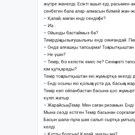
жүгіре жөнелді. Есікті ашып еді, расымен-а
сенбеген бала алар-алмасын білмей жан-жа
– Қалай, маған енді сендің бе?
– Иә…
– Ойынды бастаймыз ба?
Темірдің қызығушылығы енді оянғандай. Пицц
– Онда алғашқы тапсырма! Тоңазытқыштан 
– Не үшін?
– Темір, біз келістік емес пе? Сенің жеті т
кім құтқарады?
Темір тоңазытқыштан екі жұмыртқа әкелді 
– Енді осыны екі қолыңа ұста да, басыңа жа
Темір көп ойланбастан басына қос жұмыр
күліп жатыр.
– Жарайсың, Темір. Мен саған ризамын. Енді
Мына сөзді естіген Темір басынан сорғалағ
Басын шала-пұла шая салып сыртқа ұмтылды
келді.
– Құтты болсын! Қалай, ұнады ма?