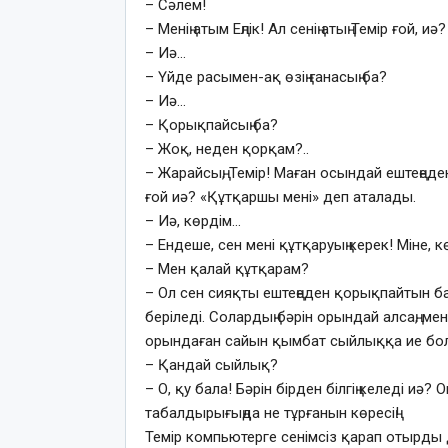
– Сәлем!
– Менің атым Еңлік! Ал сенің атың Темір ғой, иә?
– Иә…
– Үйде расымен-ақ өзің ғанасың ба?
– Иә…
– Қорықпайсың ба?
– Жоқ, неден қорқам?..
– Жарайсың, Темір! Маған осындай ештеңед
ғой иә? «Құтқаршы мені» деп аталады.
– Иә, көрдім…
– Ендеше, сен мені құтқаруың керек! Міне, к
– Мен қалай құтқарам?
– Ол сен сияқты ештеңеден қорықпайтын ба
беріледі. Солардың бәрін орындай алсаң, м
орындаған сайын қымбат сыйлыққа ие бол
– Қандай сыйлық?
– О, қу бала! Бәрін бірден білгің келеді иә?
табалдырығыңда не тұрғанын көресің!
Темір компьютерге сенімсіз қарап отырды да