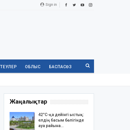
Sign in
ТТЕУЛЕР
ОБЛЫС
БАСПАСӨЗ
Жаңалықтар
42°C-қа дейінгі ыстық:
елдің басым бөлігінде
ауа райына…