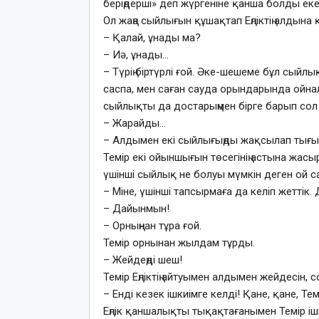
беріңдерші» деп жүргеніне қанша болды ек
Ол жаңа сыйлығын құшақтап Еңліктің алдына қ
– Қалай, ұнады ма?
– Иә, ұнады…
– Түрің біртүрлі ғой. Әке-шешеме бұл сыйл
саспа, мен саған сауда орындарында ойнал
сыйлықты да достарыңмен бірге барып сол 
– Жарайды…
– Алдымен екі сыйлығыңды жақсылап тығып
Темір екі ойыншығын төсегінің астына жасы
үшінші сыйлық не болуы мүмкін деген ой с
– Міне, үшінші тапсырмаға да келіп жеттік.
– Дайынмын!
– Орныңнан тұра ғой.
Темір орнынан жылдам тұрды.
– Жейдеңді шеш!
Темір Еңліктің айтуымен алдымен жейдесін,
– Енді кезек ішкиімге келді! Қане, қане, Те
Еңлік қаншалықты тықақтағанымен Темір ішк