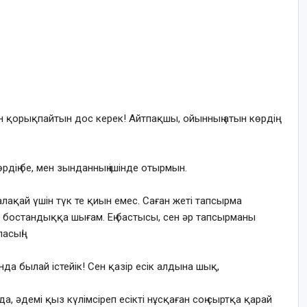
ен қорықпайтын дос керек! Айтпақшы, ойынның атын көрдің
өрдің бе, мен зынданның ішінде отырмын.
лақай үшін түк те қиын емес. Саған жеті тапсырма
ен бостандыққа шығам. Ең бастысы, сен әр тапсырманы
асың!
 Онда былай істейік! Сен қазір есік алдына шық,
, әдемі қыз күлімсіреп есікті нұсқаған соң сыртқа қарай