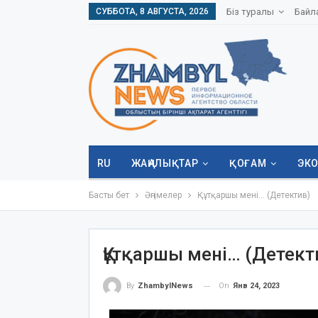
СУББОТА, 8 АВГУСТА, 2026
Біз туралы
Байл
RU
ЖАҢАЛЫҚТАР
ҚОҒАМ
ЭК
Басты бет
Әңгімелер
Құтқаршы мені… (Детектив)
Құтқаршы мені… (Детект
On
Янв 24, 2023
By
ZhambylNews