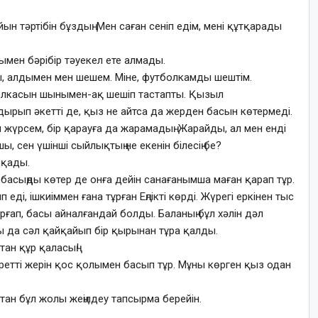
ойын тәртібін бұздың. Мен саған сеніп едім, мені құтқарады
ымен бәрібір тәуекел ете алмады.
шы, алдымен мен шешем. Міне, футболкамды шештім.
тболкасын шынымен-ақ шешіп тастапты. Қызыл
дырып әкетті де, қыз не айтса да жерден басын көтермеді.
п жүрсем, бір қарауға да жарамадың. Жарайды, ал мен енді
 сен үшінші сыйлықтың не екенін білесің бе?
йқады.
е, басыңды көтер де онға дейін санағанымша маған қарап тұр.
ді, ішкиіммен ғана тұрған Еңлікті көрді. Жүрегі еркінен тыс
рғап, басы айналғандай болды. Баланың бұл хәлін дәл
ы да сәл қайқайып бір қырынан тұра қалды.
қтан құр қаласың!
әуретті жерін қос қолымен басып тұр. Мұны көрген қыз одан
тан бұл жолы жеңілдеу тапсырма берейін.