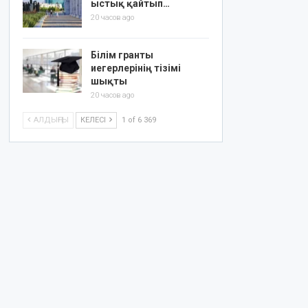
ыстық қайтып…
20 часов ago
Білім гранты
иегерлерінің тізімі
шықты
20 часов ago
АЛДЫҢҒЫ
КЕЛЕСІ
1 of 6 369