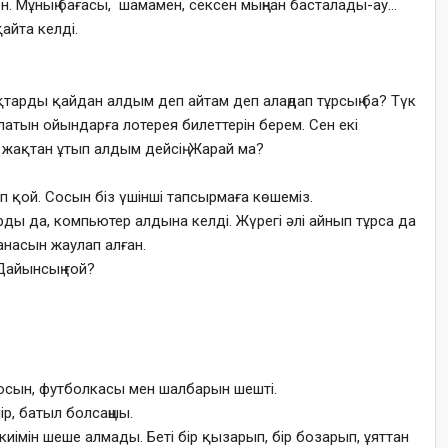
ен. Мұның бағасы, шамамен, сексен мыңнан басталады-ау…
айта келді.
ықтарды қайдан алдым деп айтам деп алаңдап тұрсың ба? Түк
атын ойындарға лотерея билеттерін берем. Сен екі
жақтан ұтып алдым дейсің. Жарай ма?
 қой. Сосын біз үшінші тапсырмаға көшеміз.
рды да, компьютер алдына келді. Жүрегі әлі айнып тұрса да
анасын жаулап алған.
 Дайынсың ғой?
 сосын, футболкасы мен шалбарын шешті.
мір, батыл болсаңшы.
иімін шеше алмады. Беті бір қызарып, бір бозарып, ұяттан