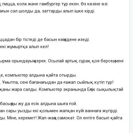
қ пицца, кола және гамбургер тұр екен. Өз көзіне өзі
ғын сәл шолды да, заттарды алып ішке кірді.
адан бір тістеді де басын көңілдене изеді.
екі жұмыртқа алып кел!
апсырма орындауың керек. Осылай артық сұрақ қоя берсең, мені
де, компьютер алдына қайта отырды.
р. Ұмытпа, сені бағанағыдан да ғажап сыйлық күтіп тұр!
тқаны жара салды. Компьютер экранында Еңлік сықылықтай
 басыңды жу да есік алдына шыға ғой.
ан сары уызды екі қолымен жапқан күйі ваннаға жүгірді.
. Міне, керемет! Жап-жаңа самокат. Ол ентіге басып қайта