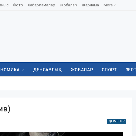
аныс
Фото
Хабарламалар
Жобалар
Жарнама
More
ОНОМИКА
ДЕНСАУЛЫҚ
ЖОБАЛАР
СПОРТ
ЗЕР
ив)
ӘҢГІМЕЛЕР