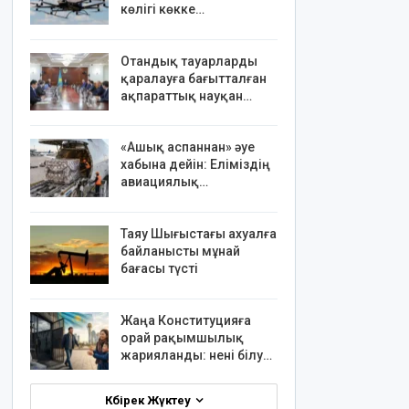
көлігі көкке…
Отандық тауарларды
қаралауға бағытталған
ақпараттық науқан…
«Ашық аспаннан» әуе
хабына дейін: Еліміздің
авиациялық…
Таяу Шығыстағы ахуалға
байланысты мұнай
бағасы түсті
Жаңа Конституцияға
орай рақымшылық
жарияланды: нені білу…
Көбірек Жүктеу