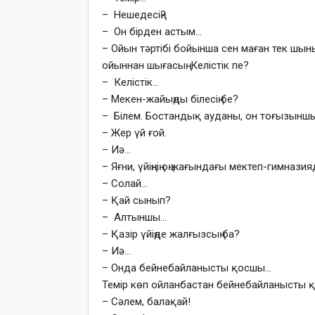
– Нешедесің?
– Он бірден астым…
– Ойын тәртібі бойынша сен маған тек шыныңд
ойыннан шығасың. Келістік пе?
– Келістік…
– Мекен-жайыңды білесің бе?
– Білем. Бостандық ауданы, он тоғызыншы
– Жер үй ғой.
– Иә…
– Яғни, үйіңнің оң жағындағы мектеп-гимнази
– Солай…
– Қай сынып?
– Алтыншы…
– Қазір үйіңде жалғызсың ба?
– Иә…
– Онда бейнебайланысты қосшы…
Темір көп ойланбастан бейнебайланысты қ
– Сәлем, балақай!