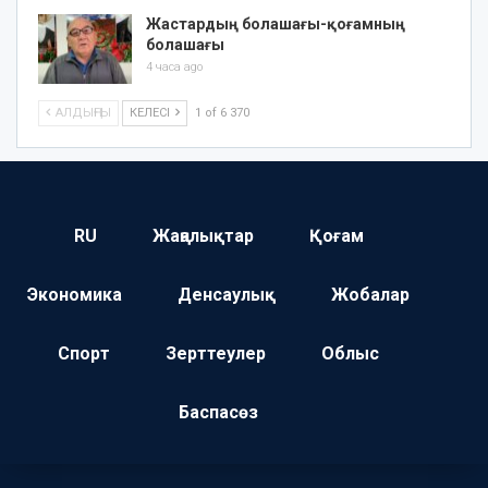
Жастардың болашағы-қоғамның
болашағы
4 часа ago
АЛДЫҢҒЫ
КЕЛЕСІ
1 of 6 370
RU
Жаңалықтар
Қоғам
Экономика
Денсаулық
Жобалар
Спорт
Зерттеулер
Облыс
Баспасөз