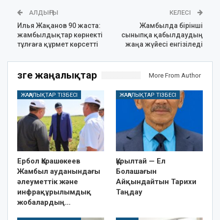
АЛДЫҢҒЫ
КЕЛЕСІ
Илья Жақанов 90 жаста:
Жамбылда бірінші
жамбылдықтар көрнекті
сыныпқа қабылдаудың
тұлғаға құрмет көрсетті
жаңа жүйесі енгізіледі
Өзге жаңалықтар
More From Author
ЖАҢАЛЫҚТАР ТІЗБЕСІ
ЖАҢАЛЫҚТАР ТІЗБЕСІ
Ербол Қарашөкеев
Құрылтай — Ел
Жамбыл ауданындағы
Болашағын
әлеуметтік және
Айқындайтын Тарихи
инфрақұрылымдық
Таңдау
жобалардың…