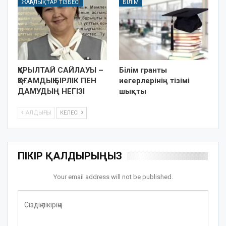
ЖАҢАЛЫҚТАР ТІЗБЕСІ
БІЛІМ
ҚҰРЫЛТАЙ САЙЛАУЫ –
Білім гранты
ҚОҒАМДЫҚ БІРЛІК ПЕН
иегерлерінің тізімі
ДАМУДЫҢ НЕГІЗІ
шықты
АЛДЫҢҒЫ
КЕЛЕСІ
ПІКІР ҚАЛДЫРЫҢЫЗ
Your email address will not be published.