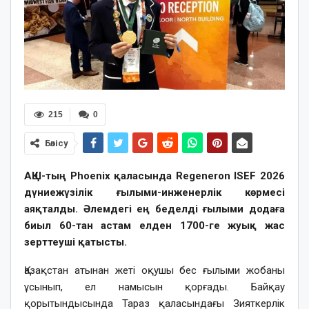
215
0
Бөлісу
АҚШ-тың Phoenix қаласында Regeneron ISEF 2026
дүниежүзілік ғылыми-инженерлік көрмесі
аяқталды. Әлемдегі ең беделді ғылыми додаға
биыл 60-тан астам елден 1700-ге жуық жас
зерттеуші қатысты.
Қазақстан атынан жеті оқушы бес ғылыми жобаны
ұсынып, ел намысын қорғады. Байқау
қорытындысында Тараз қаласындағы Зияткерлік