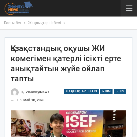
Басты бет
Жаңалықтар тізбесі
Қазақстандық оқушы ЖИ
көмегімен қатерлі ісікті ерте
анықтайтын жүйе ойлап
тапты
ЖАҢАЛЫҚТАР ТІЗБЕСІ
БІЛІМ
БІЛІМ
By
ZhambylNews
On
Май 18, 2026