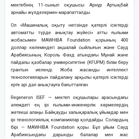
мектебінің 11-сынып оқушысы Арнұр Артықбай
арнайы жүлделермен марапатталды.
Ол «Машиналық оқыту негізінде қатерлі ісіктерді
автоматты түрде анықтау жүйесі» атты ғылыми
жобасымен MAWHIBA Foundation қорының 400
доллар көлеміндегі ақшалай сыйлығын және Сауд
Арабиясының Король Фахд атындағы Мұнай және
пайдалы қазбалар университетіне (KFUPM) білім беру
грантын иеленді. Жоба жасанды интеллект
технологияларын пайдалану арқылы қатерлі ісіктерді
ерте әрі дәл анықтауға бағытталған.
Regeneron ISEF — мектеп оқушылары арасындағы
әлемдегі ең ірі ғылыми-инженерлік көрмелердің
жетекші алаңы. Байқауды халықаралық ұйымдар мен
ірі технологиялық компаниялар қолдайды. Солардың
бірі — MAWHIBA Foundation қоры. Бұл ұйым Сауд
Арабиясындағы дарынды балалар мен жас