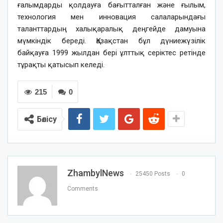
ғалымдарды қолдауға бағытталған және ғылым,
технология мен инновация салаларындағы
таланттардың халықаралық деңгейде дамуына
мүмкіндік береді. Қазақстан бұл дүниежүзілік
байқауға 1999 жылдан бері ұлттық серіктес ретінде
тұрақты қатысып келеді.
215
0
Бөлісу
ZhambylNews
25450 Posts
0
Comments