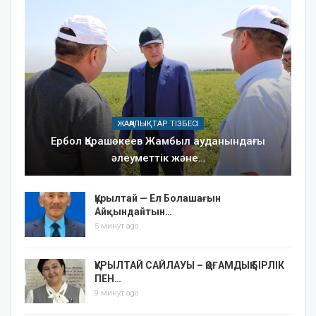
ЖАҢАЛЫҚТАР ТІЗБЕСІ
Ербол Қарашөкеев Жамбыл ауданындағы
әлеуметтік және…
Құрылтай — Ел Болашағын
Айқындайтын…
5 минут ago
ҚҰРЫЛТАЙ САЙЛАУЫ – ҚОҒАМДЫҚ БІРЛІК
ПЕН…
9 минут ago