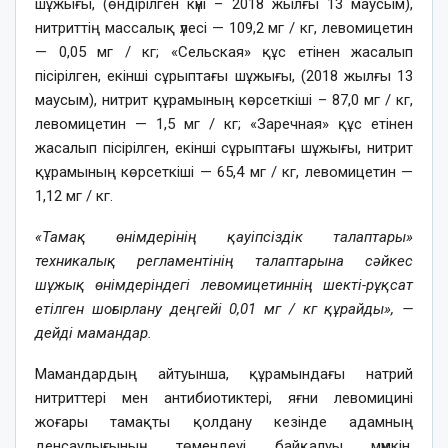
шұжығы, (өндірілген күні – 2018 жылғы 13 маусым),
нитриттің массалық үлесі — 109,2 мг / кг, левомицетин
— 0,05 мг / кг; «Сельская» құс етінен жасалып
пісірілген, екінші сұрыптағы шұжығы, (2018 жылғы 13
маусым), нитрит құрамының көрсеткіші – 87,0 мг / кг,
левомицетин — 1,5 мг / кг; «Заречная» құс етінен
жасалып пісірілген, екінші сұрыптағы шұжығы, нитрит
құрамының көрсеткіші — 65,4 мг / кг, левомицетин —
1,12 мг / кг.
«Тамақ өнімдерінің қауіпсіздік талаптары»
техникалық регламентінің талаптарына сәйкес
шұжық өнімдеріндегі левомицетиннің шекті-рұқсат
етілген шоғырлану деңгейі 0,01 мг / кг құрайды», —
дейді мамандар.
Мамандардың айтуынша, құрамындағы натрий
нитриттері мен антибиотиктері, яғни левомицині
жоғары тамақты қолдану кезінде адамның
денсаулығының төмендеуі байқалуы мүмкін.