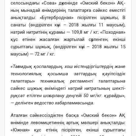
селосындағы «Сова» дүкенінде «Омский бекон» АҚ-
ның мынадай өнімдерінің талаптарға сәйкес еместігі
анықталды: «Бутербродная» пісірілген шұжығы, B
санаты (өндірілген күні – 2018 жылғы 11 маусым),
натрий нитритінің құрамы — 109,8 мг / кг; «Походная»
құс етінен жасалған жартылай сүрленген, екінші
сұрыптағы шұжық, (өндірілген күні – 2018 жылғы 15
маусым) — 72 мг / кг.
«Тағамдық қоспалардың, хош иістендіргіштердің және
технологиялық қосымша заттардың қауіпсіздік
талаптары» техникалық регламенті талаптарына
сәйкес шұжық өніміндегі натрий нитратының шекті-
рұқсат етілген шоғырлану деңгейі 50 мг/кг. құрайды»,
— делінген ведоство хабарламиасында.
Аталған сәйкессіздіктен басқа «Омский бекон» АҚ
өнімінде левомицетиннің артық мөлшері анықталды:
«Южная» құс етінің пісірілген, екінші сұрыптағы