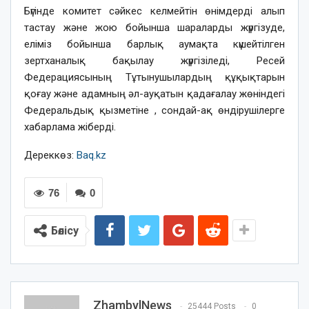
Бүгінде комитет сәйкес келмейтін өнімдерді алып
тастау және жою бойынша шараларды жүргізуде,
еліміз бойынша барлық аумақта күшейтілген
зертханалық бақылау жүргізіледі, Ресей
Федерациясының Тұтынушылардың құқықтарын
қоғау және адамның әл-ауқатын қадағалау жөніндегі
Федеральдық қызметіне , сондай-ақ өндірушілерге
хабарлама жіберді.
Дереккөз:
Baq.kz
76
0
Бөлісу
ZhambylNews
25444 Posts
0