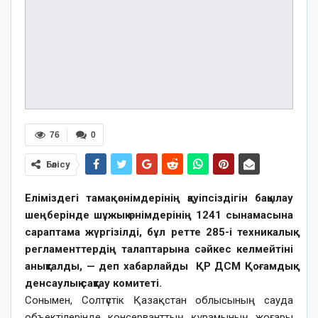
76
0
Бөлісу
Еліміздегі тамақ өнімдерінің қауіпсіздігін бақылау
шеңберінде шұжық өнімдерінің 1241 сынамасына
сараптама жүргізілді, бұл ретте 285-і техникалық
регламенттердің талаптарына сәйкес келмейтіні
анықталды, — деп хабарлайды ҚР ДСМ Қоғамдық
денсаулық сақтау комитеті.
Сонымен, Солтүстік Қазақстан облысының сауда
объектілерінде консерванттың құрамының жоғары