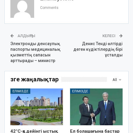
Comments
АЛДЫҢҒЫ
КЕЛЕСІ
Электронды денсаулық
Денис Тенді өлтірді
паспорты медициналық
деген күдіктілердің бірі
қызметтің сапасын
ұсталды
арттырады – министр
Өзге жаңалықтар
All
ЕЛІМІЗДЕ
ЕЛІМІЗДЕ
42°C-қа дейінгі ыстық:
Ел болашағына бастар