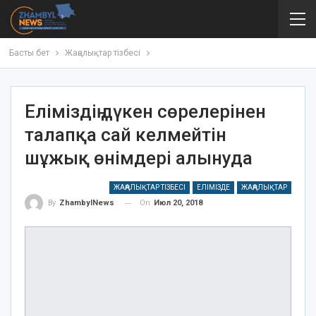
Басты бет
Жаңалықтар тізбесі
Еліміздің дүкен сөрелерінен
талапқа сай келмейтін
шұжық өнімдері алынуда
ЖАҢАЛЫҚТАР ТІЗБЕСІ
ЕЛІМІЗДЕ
ЖАҢАЛЫҚТАР
On
Июл 20, 2018
By
ZhambylNews