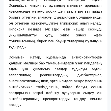
Осылайша, нитриттер адамның қанымен араласып,
нәтижесінде метемоглобин деп аталатын зат пайда
болып, оттегінің алмасуы функциясын болдырмайды,
ол оттегінің жетіспеушілігіне (гипоксия) алып келеді.
Гипоксия кезінде әлсіздік, өзін нашар сезінуді,
ұйқышылдықты, құсу, жүйке жүйесі, жүрек
функциясының, бүйрек пен бауыр тіндерінің бұзылуын
тудырады.
Сонымен қатар, құрамында антибиотиктердің
қалдық мөлшері бар тамақ өнімдерін ұзақ пайдалану
адам үшін қолайсыз салдар тудыруы мүмкін:
аллергиялық реакциялардың, дисбактериоз,
анафилактикалық шок, организмдегі микрофлораның
антибиотикке төзімділігінің пайда болуы, соның
салдарынан әртүрлі қабыну ауруларын емдеу үшін
антибактериялық препараттарды таңдау қиынға
соғады.