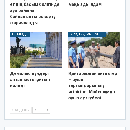
елдің басым бөлігінде
маңызды қадам
ауа райына
байланысты ескерту
жарияланды
ЕЛІМІЗДЕ
ЖАҢАЛЫҚТАР ТІЗБЕСІ
Демалыс күндері
Қайтарылған активтер
аптап ыстық қайтып
– ауыл
келеді
тұрғындарының
игілігіне: Мойынқұмда
ауыз су жүйесі…
АЛДЫҢҒЫ
КЕЛЕСІ