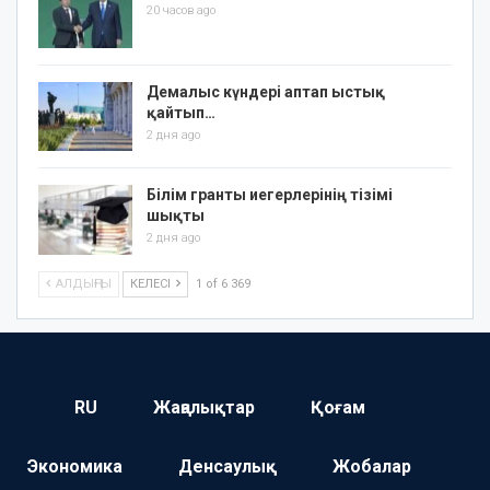
20 часов ago
Демалыс күндері аптап ыстық
қайтып…
2 дня ago
Білім гранты иегерлерінің тізімі
шықты
2 дня ago
АЛДЫҢҒЫ
КЕЛЕСІ
1 of 6 369
RU
Жаңалықтар
Қоғам
Экономика
Денсаулық
Жобалар