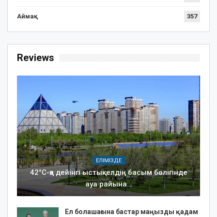
Аймақ
357
Reviews
ЕЛІМІЗДЕ
42°C-қа дейінгі ыстық: елдің басым бөлігінде
ауа райына…
Ел болашағына бастар маңызды қадам