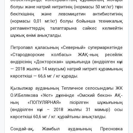
болуы және натрий нитритінің (нормасы 50 мг/кг) түсін
бекіткішінің және левомицетин антибиотигінің
(нормасы 0,01 мг/кг) болуы бойынша техникалық
регламенттердің талаптарына сәйкес келмейтін
шұжық өнімі анықталды.
Петропавл қаласының «Северный» супермаркетінде
«Стародворские колбасы» ЖАҚ-ның ресейлік
өндірісінің «Докторская» шұжығында (өндірілген күні
— 2018 жылғы 14 маусым) натрий нитриті құрамының
көрсеткіші — 66,6 мг / кг құрады.
Қызылжар ауданының Тепличное селосындағы ЖК
О.И.Белякова «Уют» дүкенінде «Омский бекон» АҚ-
ның «ПОПУЛЯРНАЯ» пісірілген шұжығының
(өндірілген күні – 2018 жылғы 31 мамыр) осы
көрсеткіші 60,6 мг / кг. құрайтыны анықталды.
Сондай-ақ, Жамбыл ауданының Пресновка