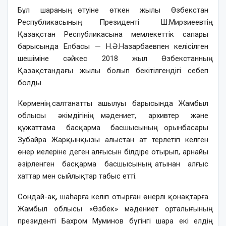
Бұл шараның өтуіне өткен жылы Өзбекстан
Республикасының Президенті Ш.Мирзиеевтің
Қазақстан Республикасына мемлекеттік сапары
барысында Елбасы — Н.Ә.Назарбаевпен келісілген
шешіміне сәйкес 2018 жыл Өзбекстанның
Қазақстандағы жылы болып бекітілгендігі себеп
болды.
Көрменің салтанатты ашылуы барысында Жамбыл
облысы әкімдігінің мәдениет, архивтер және
құжаттама басқарма басшысының орынбасары
Зубайра Жарқынқызы алыстан ат терлетіп келген
өнер иелеріне деген алғысын білдіре отырып, арнайы
әзірленген басқарма басшысының атынан алғыс
хаттар мен сыйлықтар табыс етті.
Сондай-ақ, шаһарға келіп отырған өнерлі қонақтарға
Жамбыл облысы «Өзбек» мәдениет орталығының
президенті Бахром Муминов бүгінгі шара екі елдің