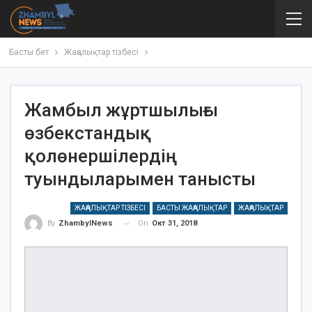
Басты бет
Жаңалықтар тізбесі
Жамбыл жұртшылығы
өзбекстандық
қолөнершілердің
туындыларымен танысты
ЖАҢАЛЫҚТАР ТІЗБЕСІ
БАСТЫ ЖАҢАЛЫҚТАР
ЖАҢАЛЫҚТАР
On
Окт 31, 2018
By
ZhambylNews