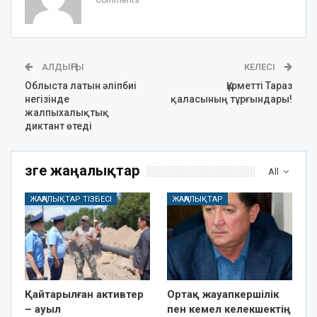
Comments
АЛДЫҢҒЫ
КЕЛЕСІ
Облыста латын әліпбиі
Құрметті Тараз
негізінде
қаласының тұрғындары!
жалпыхалықтық
диктант өтеді
Өзге жаңалықтар
All
ЖАҢАЛЫҚТАР ТІЗБЕСІ
ЖАҢАЛЫҚТАР
Қайтарылған активтер
Ортақ жауапкершілік
– ауыл
пен кемел келекшектің