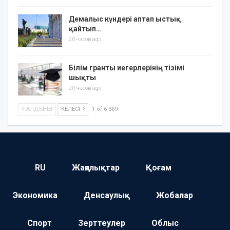
Демалыс күндері аптап ыстық
қайтып…
20 часов ago
Білім гранты иегерлерінің тізімі
шықты
20 часов ago
АЛДЫҢҒЫ
КЕЛЕСІ
1 of 6 369
RU
Жаңалықтар
Қоғам
Экономика
Денсаулық
Жобалар
Спорт
Зерттеулер
Облыс