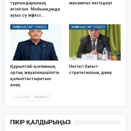
тұрғындарының
жасампаз негіздері
игілігіне: Мойынқұмда
ауыз су жүйесі…
ЖАҢАЛЫҚТАР ТІЗБЕСІ
ЖАҢАЛЫҚТАР ТІЗБЕСІ
Құрылтай-қоғамның
Негізгі бағыт-
ортақ жауапкершілігін
стратегиялық даму
қалыптастыратын
алаң
АЛДЫҢҒЫ
КЕЛЕСІ
ПІКІР ҚАЛДЫРЫҢЫЗ