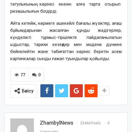
татулығының көрінісі екенін алға тарта отырып
ризашылығын білдірді.
Айта кетейік, көрмеге әшекейлі бағалы жүзіктер, ағаш
бұйымдарынан жасалған құнды жәдігерлер,
күнделікті тұрмыс-тіршілікте пайдаланылатын
ыдыстар, тарихи кезеңдер мен мәдени дүниені
бейнелейтін және табиғаттан көрініс беретін әсем
картинкалар сынды ғажап туындылар қойылды.
77
0
Бөлісу
ZhambylNews
25444 Posts
0