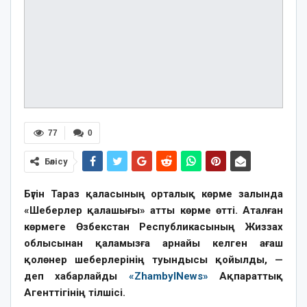
77
0
Бөлісу
Бүгін Тараз қаласының орталық көрме залында
«Шеберлер қалашығы» атты көрме өтті. Аталған
көрмеге Өзбекстан Республикасының Жиззах
облысынан қаламызға арнайы келген ағаш
қолөнер шеберлерінің туындысы қойылды, —
деп хабарлайды
«ZhambylNews»
Ақпараттық
Агенттігінің тілшісі.