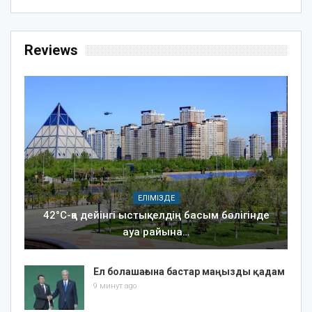
Reviews
ЕЛІМІЗДЕ
42°C-қа дейінгі ыстық: елдің басым бөлігінде
ауа райына…
Ел болашағына бастар маңызды қадам
9 минут ago