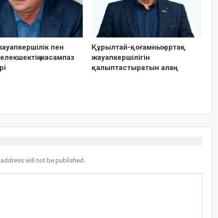
ауапкершілік пен
Құрылтай-қоғамның ортақ
елекшектің жасампаз
жауапкершілігін
рі
қалыптастыратын алаң
 address will not be published.