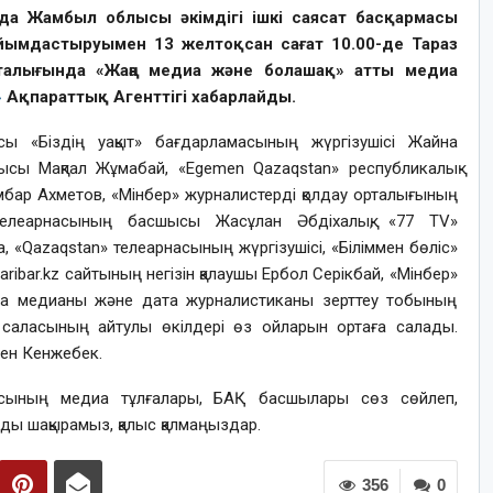
да Жамбыл облысы әкімдігі ішкі саясат басқармасы
 ұйымдастыруымен 13 желтоқсан сағат 10.00-де Тараз
рталығында «Жаңа медиа және болашақ» атты медиа
»
Ақпараттық Агенттігі хабарлайды.
сы «Біздің уақыт» бағдарламасының жүргізушісі Жайна
ысы Мақпал Жұмабай, «Egemen Qazaqstan» республикалық
бар Ахметов, «Мінбер» журналистерді қолдау орталығының
 телеарнасының басшысы Жасұлан Әбдіхалық, «77 TV»
«Qazaqstan» телеарнасының жүргізушісі, «Біліммен бөліс»
ibar.kz сайтының негізін қалаушы Ербол Серікбай, «Мінбер»
ңа медианы және дата журналистиканы зерттеу тобының
т саласының айтулы өкілдері өз ойларын ортаға салады.
ен Кенжебек.
ласының медиа тұлғалары, БАҚ басшылары сөз сөйлеп,
зды шақырамыз, қалыс қалмаңыздар.
356
0