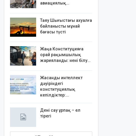
авиациялық…
Таяу Шығыстағы ахуалға
байланысты мұнай
бағасы түсті
Жаңа Конституцияға
орай рақымшылық
жарияланды: нені білу…
Жасанды интеллект
дәуіріндегі
конституциялық
кепілдіктер:…
Дені сау ұрпақ – ел
тірегі