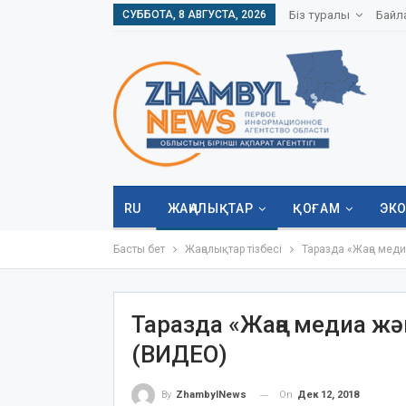
СУББОТА, 8 АВГУСТА, 2026
Біз туралы
Байл
RU
ЖАҢАЛЫҚТАР
ҚОҒАМ
ЭК
Басты бет
Жаңалықтар тізбесі
Таразда «Жаңа меди
Таразда «Жаңа медиа жә
(ВИДЕО)
On
Дек 12, 2018
By
ZhambylNews