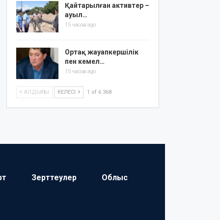
Қайтарылған активтер –
ауыл…
15 часов ago
Ортақ жауапкершілік
пен кемел…
15 часов ago
АЛДЫҢҒЫ
КЕЛЕСІ
1 of 6 368
рт
Зерттеулер
Облыс