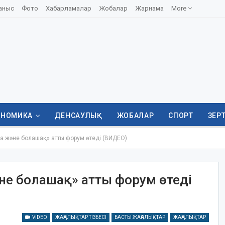
аныс
Фото
Хабарламалар
Жобалар
Жарнама
More
ОНОМИКА
ДЕНСАУЛЫҚ
ЖОБАЛАР
СПОРТ
ЗЕР
а және болашақ» атты форум өтеді (ВИДЕО)
не болашақ» атты форум өтеді
VIDEO
ЖАҢАЛЫҚТАР ТІЗБЕСІ
БАСТЫ ЖАҢАЛЫҚТАР
ЖАҢАЛЫҚТАР