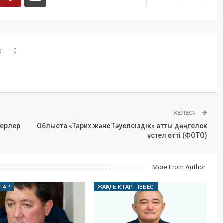
s
0
КЕЛЕСІ
ьерлер
Облыста «Тарих және Тәуелсіздік» атты дөңгелек
үстел өтті (ФОТО)
More From Author
ТАР
ЖАҢАЛЫҚТАР ТІЗБЕСІ