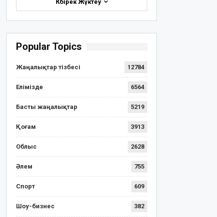
Көбірек Жүктеу
Popular Topics
Жаңалықтар тізбесі
12784
Елімізде
6564
Басты жаңалықтар
5219
Қоғам
3913
Облыс
2628
Әлем
755
Спорт
609
Шоу-бизнес
382