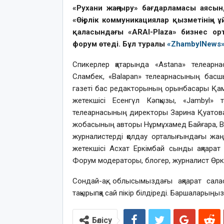
«Рухани жаңғыру» бағдарламасы аясын
«Өңірлік коммуникациялар қызметінің»
қаласындағы «ARAI-Plaza» бизнес о
форум өтеді. Бұл туралы
«ZhambylNews
Спикерлер қатарында «Astana» телеарна
Сламбек, «Balapan» телеарнасының басш
газеті бас редакторының орынбасары Қам
жетекшісі Есенгүл Кәпқызы, «Jambyl»
телеарнасының директоры Зарина Қуатова, 
жобасының авторы Нұрмұхамед Байғара, Bar
журналистерді қолдау орталығындағы жа
жетекшісі Асхат Еркімбай сынды ақпара
Форум модераторы, блогер, журналист Өрк
Сондай-ақ, облысымыздағы ақпарат са
тақырыпқа сай пікір білдіреді. Баршаларыңы
Бөлісу