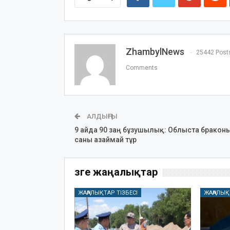
ZhambylNews
25442 Post
Comments
АЛДЫҢҒЫ
9 айда 90 заң бұзушылық: Облыста бракон
саны азаймай тұр
Өзге жаңалықтар
ЖАҢАЛЫҚТАР ТІЗБЕСІ
ЖАҢАЛЫҚ