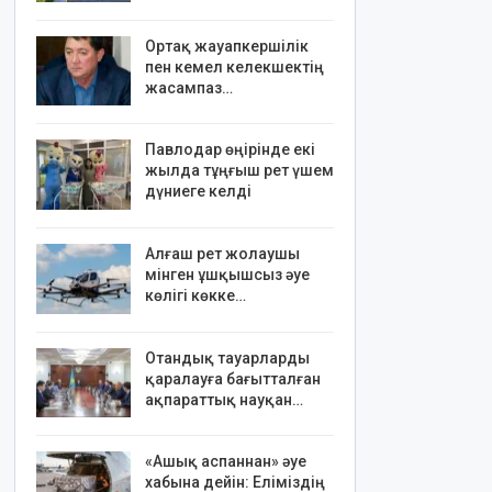
Ортақ жауапкершілік
пен кемел келекшектің
жасампаз…
Павлодар өңірінде екі
жылда тұңғыш рет үшем
дүниеге келді
Алғаш рет жолаушы
мінген ұшқышсыз әуе
көлігі көкке…
Отандық тауарларды
қаралауға бағытталған
ақпараттық науқан…
«Ашық аспаннан» әуе
хабына дейін: Еліміздің