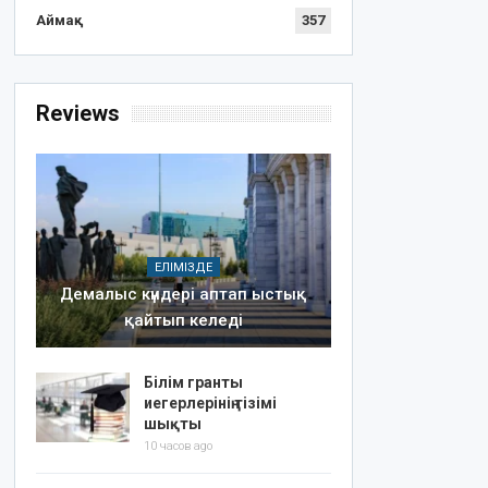
Аймақ
357
Reviews
ЕЛІМІЗДЕ
Демалыс күндері аптап ыстық
қайтып келеді
Білім гранты
иегерлерінің тізімі
шықты
10 часов ago