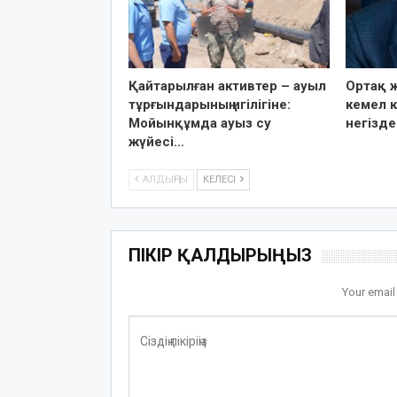
Қайтарылған активтер – ауыл
Ортақ ж
тұрғындарының игілігіне:
кемел к
Мойынқұмда ауыз су
негізде
жүйесі…
АЛДЫҢҒЫ
КЕЛЕСІ
ПІКІР ҚАЛДЫРЫҢЫЗ
Your email