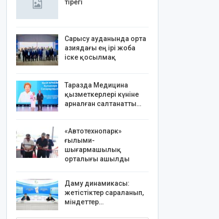
тірегі
Сарысу ауданында орта
азиядағы ең ірі жоба
іске қосылмақ
Таразда Медицина
қызметкерлері күніне
арналған салтанатты…
«Автотехнопарк»
ғылыми-
шығармашылық
орталығы ашылды
Даму динамикасы:
жетістіктер сараланып,
міндеттер…