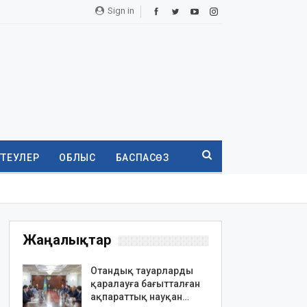
Sign in
ТТЕУЛЕР
ОБЛЫС
БАСПАСӨЗ
Жаңалықтар
Отандық тауарларды
қаралауға бағытталған
ақпараттық науқан…