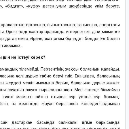
», «бидғат», «куфр» деген ұғым шеңберінде үкім беруге,
 араласатын ортасына, сыныптасына, танысына, спорттағы
ады. Орыс тілді жастар арасында интернеттегі діни мәліметке
ар да аз емес. Әрине, жат ағым бір індет болды. Ел болып
тті жоямыз.
үшін не істеуі керек?
амандық тілемейді. Перзентінің жақсы болғанын қалайды.
сына әуелі дұрыс тәрбие беруі тиіс. Екіншіден, баласының
ын жердегі мешіт имамына барып, баласына дұрыс мәлімет
 діни сауатын ашуға тырысқаны жөн. Мен ештеңе білмеймін
 тиісті мәліметті айтып отырса нұр үстіне нұр болмақ.
ліп, өз кезегінде жауап бере алса, көшедегі адамнан
 сай дастархан басында салихалы әңгіме барысында