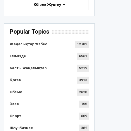
Көбірек Жүктеу
Popular Topics
Жаңалықтар тізбесі
12782
Елімізде
6561
Басты жаңалықтар
5219
Қоғам
3913
Облыс
2628
Әлем
755
Спорт
609
Шоу-бизнес
382