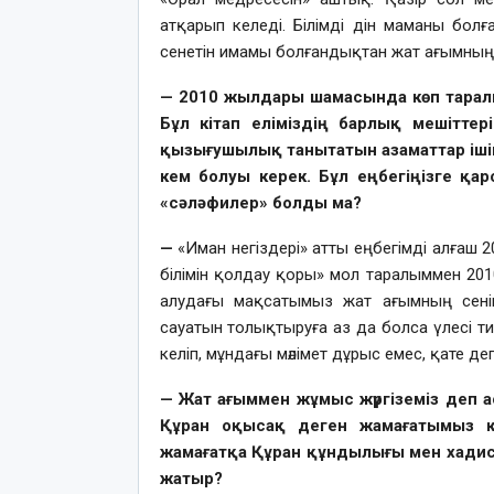
атқарып келеді. Білімді дін маманы бол
сенетін имамы болғандықтан жат ағымның е
— 2010 жылдары шамасында көп таралы
Бұл кітап еліміздің барлық мешіттер
қызығушылық танытатын азаматтар іші
кем болуы керек. Бұл еңбегіңізге қа
«сәләфилер» болды ма?
—
«Иман негіздері» атты еңбегімді алғаш
білімін қолдау қоры» мол таралыммен 201
алудағы мақсатымыз жат ағымның сенім
сауатын толықтыруға аз да болса үлесі ти
келіп, мұндағы мәлімет дұрыс емес, қате дег
— Жат ағыммен жұмыс жүргіземіз деп а
Құран оқысақ деген жамағатымыз қ
жамағатқа Құран құндылығы мен хадис х
жатыр?