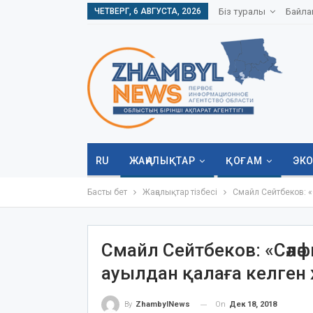
ЧЕТВЕРГ, 6 АВГУСТА, 2026
Біз туралы
Байла
RU
ЖАҢАЛЫҚТАР
ҚОҒАМ
ЭК
Басты бет
Жаңалықтар тізбесі
Смайл Сейтбеков: 
Смайл Сейтбеков: «Сәл
ауылдан қалаға келген
On
Дек 18, 2018
By
ZhambylNews