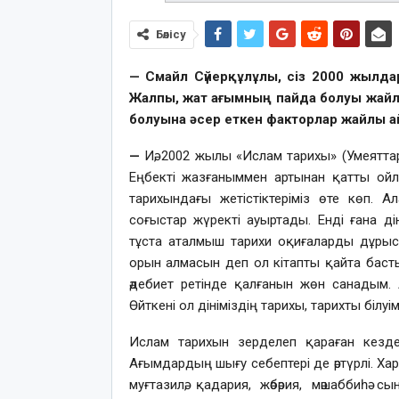
Бөлісу
— Смайл Сүйерқұлұлы, сіз 2000 жылд
Жалпы, жат ағымның пайда болуы жайлы
болуына әсер еткен факторлар жайлы ай
—
Иә, 2002 жылы «Ислам тарихы» (Умеятта
Еңбекті жазғаныммен артынан қатты ойл
тарихындағы жетістіктеріміз өте көп. Ал
соғыстар жүректі ауыртады. Енді ғана ді
тұста аталмыш тарихи оқиғаларды дұрыс
орын алмасын деп ол кітапты қайта бас
әдебиет ретінде қалғанын жөн санадым.
Өйткені ол дініміздің тарихы, тарихты білуім
Ислам тарихын зерделеп қараған кезде
Ағымдардың шығу себептері де әртүрлі. Ха
муғтазилә, қадария, жәбәрия, мәшаббиһә