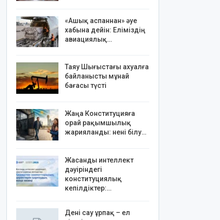
«Ашық аспаннан» әуе
хабына дейін: Еліміздің
авиациялық…
Таяу Шығыстағы ахуалға
байланысты мұнай
бағасы түсті
Жаңа Конституцияға
орай рақымшылық
жарияланды: нені білу…
Жасанды интеллект
дәуіріндегі
конституциялық
кепілдіктер:…
Дені сау ұрпақ – ел