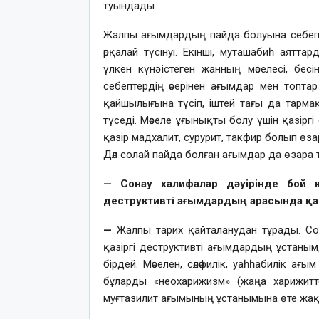
туындады.
Жалпы ағымдардың пайда болуына себеп бо
әрқалай түсінуі. Екінші, муташабиһ аяттар
үлкен күнә істеген жанның мәселесі, бе
себептердің әсерінен ағымдар мен топта
қайшылығына түсіп, іштей тағы да тарма
түседі. Мәселе ұғынықты болу үшін қазіргі
қазір мадхалит, сурурит, такфир болып өзара
Дәл солай пайда болған ағымдар да өзара т
— Сонау халифалар дәуірінде бой к
деструктивті ағымдардың арасында қан
—
Жалпы тарих қайталанудан тұрады. С
қазіргі деструктивті ағымдардың ұстаным
бірдей. Мәселен, сәләфилік, уаһһабилік ағ
бұларды «неохарижизм» (жаңа харижит
муғтазилит ағымының ұстанымына өте жақын