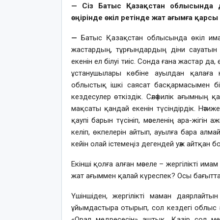
— Сіз Батыс Қазақстан облысында 
өңірінде өкіл ретінде жат ағымға қарсы
—
Батыс Қазақстан облысында өкіл има
жастардың, тұрғындардың діни сауатын
екенін ел білуі тиіс. Сонда ғана жастар д
ұстанушылары көбіне ауылдан қалаға 
облыстық ішкі саясат басқармасымен бі
кездесулер өткіздік. Сәләфилік ағымның қа
мақсаты қандай екенін түсіндірдік. Нәт
қаупі барын түсініп, мәселенің ара-жігін а
келіп, өкпелерін айтып, ауылға бара алм
кейін олай істемеңіз дегендей уәж айтқан б
Екінші қолға алған мәселе – жергілікті има
жат ағыммен қалай күреспек? Осы бағытта
Үшіншіден, жергілікті маман даярлайтын
ұйымдастыра отырып, сол кездегі облыс
«Орал медресесін» аштық. Қазір сол ме