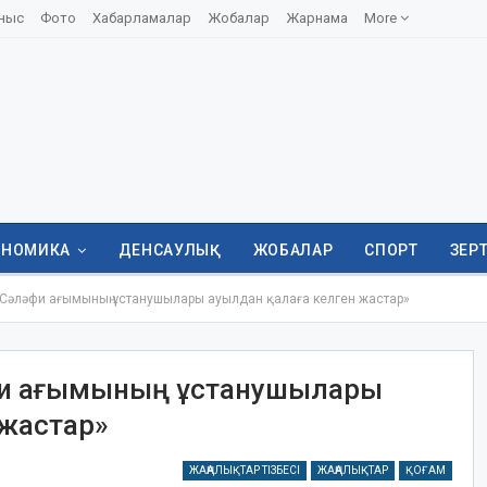
ныс
Фото
Хабарламалар
Жобалар
Жарнама
More
ОНОМИКА
ДЕНСАУЛЫҚ
ЖОБАЛАР
СПОРТ
ЗЕР
«Сәләфи ағымының ұстанушылары ауылдан қалаға келген жастар»
әфи ағымының ұстанушылары
 жастар»
ЖАҢАЛЫҚТАР ТІЗБЕСІ
ЖАҢАЛЫҚТАР
ҚОҒАМ