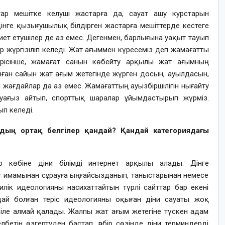
р мешітке келуші жастарға да, сауат ашу курстарын
дінге қызығушылық білдірген жастарға мешіттерде кестеге
 ниет етушілер де аз емес. Дегенмен, барлығына уақыт тауып
ар жүргізіліп келеді. Жат ағыммен күресеміз деп жамағатты
рісінше, жамағат санын көбейту арқылы жат ағымның
нған сайын жат ағым жетегінде жүрген досын, ауылдасын,
й жағдайлар да аз емес. Жамағаттың ауызбіршілігін нығайту
уағыз айтып, спорттық шаралар ұйымдастырып жүрміз.
п келеді.
дың ортақ белгілер қандай? Қандай категориядағы
 көбіне діни білімді интернет арқылы алады. Дінге
т имамынан сұрауға ыңғайсызданып, таныстарынан немесе
филік идеологияны насихаттайтын түрлі сайттар бар екені
ндай болған теріс идеологияны оқыған діни сауаты жоқ
біле алмай қалады. Жалпы жат ағым жетегіне түскен адам
лбетін өзгертуден бастап, әрбір сөзінде діни терминдерді