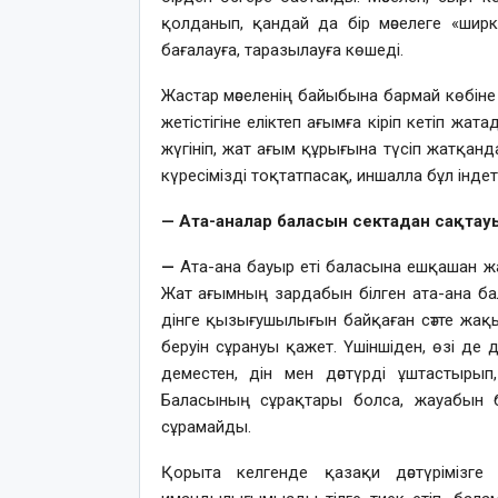
қолданып, қандай да бір мәселеге «ширк
бағалауға, таразылауға көшеді.
Жастар мәселенің байыбына бармай көбіне
жетістігіне еліктеп ағымға кіріп кетіп жат
жүгініп, жат ағым құрығына түсіп жатқанд
күресімізді тоқтатпасақ, иншалла бұл інде
— Ата-аналар баласын сектадан сақтауы 
—
Ата-ана бауыр еті баласына ешқашан ж
Жат ағымның зардабын білген ата-ана бала
дінге қызығушылығын байқаған сәтте жақ
беруін сұрануы қажет. Үшіншіден, өзі де
деместен, дін мен дәстүрді ұштастырып,
Баласының сұрақтары болса, жауабын бі
сұрамайды.
Қорыта келгенде қазақи дәстүрімізге