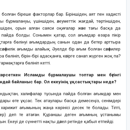
лған біреше факторлар бар. Біріншіден, аят пен хадисті
ды бұрмалануы, үшіншіден, әлеуметтік жағдай, төртіншіден,
сіншіден, орын алған саяси оқиғалар және тағы басқа да
р пайда болды. Сонымен қатар, сол ағымдар өзара пікір
қтарға бөлінуі ағымдардың санын одан да бетер арттыра
 сәләфилік ағымды алайық. Әуелде бір ағым болған сәләфилер
 бөлініп, бірін-бірі адасқанға, кәпірге санап жүрген жоқ па?
армақтарға бөлініп кетті.
өрсеткен Исламды бұрмалаушы топтар мен бүгінгі
дай байланыс бар. Ол екеуінің ұқсастықтары неде?
ондықтан, халифалар тұсында пайда болған ағымдар мен
дары өте ұқсас. Тек атаулары басқа демесеңіз, сенімдері
ым харижит ағымының жаңа көрінісі десек те болады. Тіпті,
тер) деп те атаған. Құраншы деген ағымның ұстанымы
. Екеуі де сүннетті нақты дәлел ретінде қабыл етпейді.