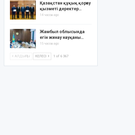
Қазақстан құқық қорғау
қызметі деректер…
14 часов ago
Жамбыл облысында
егін жинау науқаны…
15 часов ago
АЛДЫҢҒЫ
КЕЛЕСІ
1 of 6 367