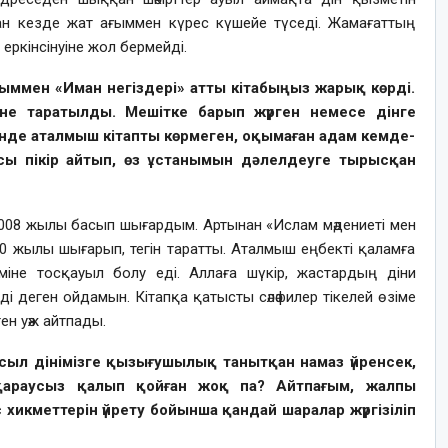
ған кезде жат ағыммен күрес күшейе түседі. Жамағаттың
ркінсінуіне жол бермейді.
ммен «Иман негіздері» атты кітабыңыз жарық көрді.
іне таратылды. Мешітке барып жүрген немесе дінге
нде аталмыш кітапты көрмеген, оқымаған адам кемде-
рсы пікір айтып, өз ұстанымын дәлелдеуге тырысқан
 2008 жылы басып шығардым. Артынан «Ислам мәдениеті мен
0 жылы шығарып, тегін таратты. Аталмыш еңбекті қаламға
іне тосқауыл болу еді. Аллаға шүкір, жастардың діни
ді деген ойдамын. Кітапқа қатысты сәләфилер тікелей өзіме
ен уәж айтпады.
сыл дінімізге қызығушылық танытқан намаз үйренсек,
араусыз қалып қойған жоқ па? Айтпағым, жалпы
икметтерін үйрету бойынша қандай шаралар жүргізіліп