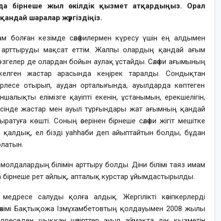
да бірнеше жыл өкілдік қызмет атқардыңыз. Орал
қандай шаралар жүргіздіңіз.
м болған кезімде сәләфилермен күресу үшін ең алдымен
 арттыруды мақсат еттім. Жалпы олардың қандай ағым
а, өзгелер де олардан бойын аулақ ұстайды. Сәләфи ағымының
келген жастар арасында кеңірек таралды. Сондықтан
рлесе отырып, аудан орталығында, ауылдарда көптеген
ншалықты елімізге қауіпті екенін, ұстанымын, ерекшелігін,
ижесінде жастар мен ауыл тұрғындары жат ағымның қандай
жыратуға көшті. Соның әсерінен бірнеше сәләфи жігіт мешітке
ай қалдық, ел бізді уаһһаби деп айыптайтын болды, бұдан
олатын.
м молдалардың білімін арттыру болды. Діни білімі таяз имам
 бірнеше рет айлық, апталық курстар ұйымдастырылды.
 медресе салуды қолға алдық. Жергілікті кәсіпкерлерді
 әкімі Бақтықожа Ізмұхамбетовтың қолдауымен 2008 жылы
дреседен шыққан шәкірттер ауыл аймақта дін қызметін