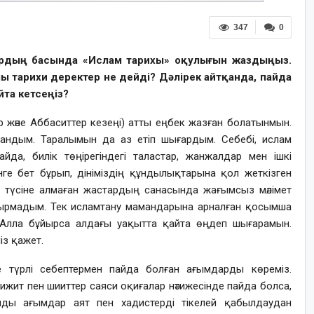
347
0
ардың басында «Ислам тарихы» оқулығын жаздыңыз.
 тарихи деректер не дейді? Дәлірек айтқанда, пайда
та кетсеңіз?
р және Аббаситтер кезеңі) атты еңбек жазған болатынмын.
андым. Таралымын да аз етіп шығардым. Себебі, ислам
айда, билік төңірегіндегі таластар, жанжалдар мен ішкі
нге бет бұрып, дініміздің құндылықтарына қол жеткізген
 түсіне алмаған жастардың санасында жағымсыз мәлімет
тырмадым. Тек исламтану мамандарына арналған қосымша
 Алла бұйырса алдағы уақытта қайта өңдеп шығарамын.
із қажет.
 түрлі себептермен пайда болған ағымдарды көреміз.
рижит пен шииттер саяси оқиғалар нәтижесінде пайда болса,
 сынды ағымдар аят пен хадистерді тікелей қабылдаудан