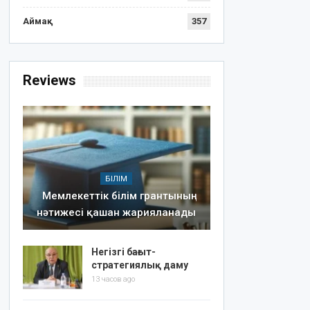
Аймақ
357
Reviews
БІЛІМ
Мемлекеттік білім грантының
нәтижесі қашан жарияланады
Негізгі бағыт-
стратегиялық даму
13 часов ago