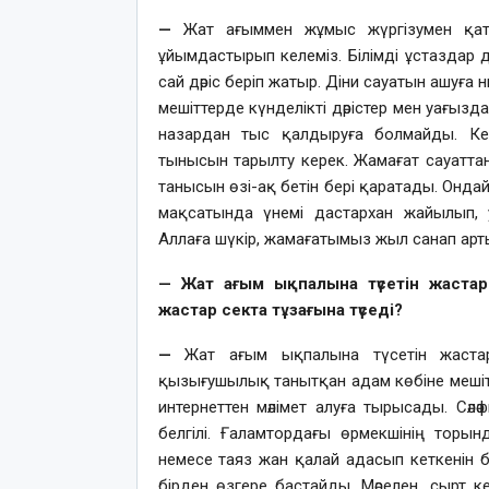
—
Жат ағыммен жұмыс жүргізумен қата
ұйымдастырып келеміз. Білімді ұстаздар 
сай дәріс беріп жатыр. Діни сауатын ашуға
мешіттерде күнделікті дәрістер мен уағызд
назардан тыс қалдыруға болмайды. Ке
тынысын тарылту керек. Жамағат сауатта
танысын өзі-ақ бетін бері қаратады. Онда
мақсатында үнемі дастархан жайылып, 
Аллаға шүкір, жамағатымыз жыл санап арты
— Жат ағым ықпалына түсетін жастар
жастар секта тұзағына түседі?
—
Жат ағым ықпалына түсетін жастар
қызығушылық танытқан адам көбіне меші
интернеттен мәлімет алуға тырысады. Сәлә
белгілі. Ғаламтордағы өрмекшінің торы
немесе таяз жан қалай адасып кеткенін 
бірден өзгере бастайды. Мәселен, сырт ке