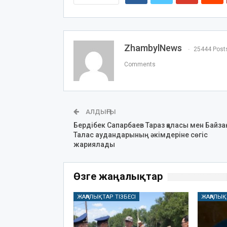
ZhambylNews
25444 Post
Comments
АЛДЫҢҒЫ
Бердібек Сапарбаев Тараз қаласы мен Байзақ
Талас аудандарының әкімдеріне сөгіс
жариялады
Өзге жаңалықтар
ЖАҢАЛЫҚТАР ТІЗБЕСІ
ЖАҢАЛЫҚ