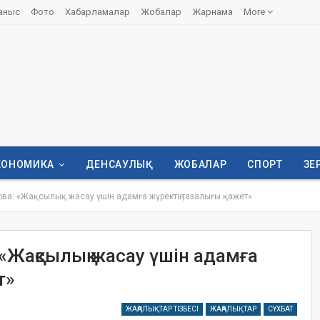
аныс
Фото
Хабарламалар
Жобалар
Жарнама
More
КОНОМИКА
ДЕНСАУЛЫҚ
ЖОБАЛАР
СПОРТ
ЗЕ
а: «Жақсылық жасау үшін адамға жүректің тазалығы қажет»
«Жақсылық жасау үшін адамға
т»
ЖАҢАЛЫҚТАР ТІЗБЕСІ
ЖАҢАЛЫҚТАР
СҰХБАТ