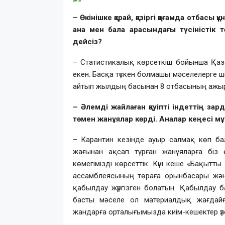
– Өкінішке қарай, қазіргі қоғамда отбасы
ана мен бала арасындағы түсіністік т
дейсіз?
– Статистикалық көрсеткіш бойынша Қаз
екен. Басқа түскен болмашы мәселелерге 
айтып жылдың басынан 8 отбасының ажыра
– Әлемді жайлаған қауіпті індеттің за
төмен жанұялар көрді. Аналар кеңесі мұ
– Карантин кезінде ауыр салмақ көп ба
жағынан ақсап тұрған жанұяларға біз 
көмегімізді көрсеттік. Күні кеше «Бақы
ассамблеясының төраға орынбасары жә
қабылдау жүргізген болатын. Қабылдау 
басты мәселе ол материалдық жағдайға
жандарға орталығымызда киім-кешектер үле