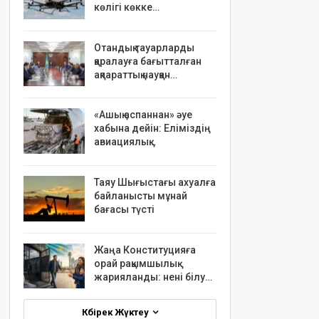
көлігі көкке…
Отандық тауарларды
қаралауға бағытталған
ақпараттық науқан…
«Ашық аспаннан» әуе
хабына дейін: Еліміздің
авиациялық…
Таяу Шығыстағы ахуалға
байланысты мұнай
бағасы түсті
Жаңа Конституцияға
орай рақымшылық
жарияланды: нені білу…
Көбірек Жүктеу