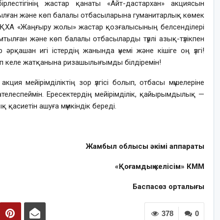
рлестігінің жастар қанаты «Айт-дастархан» акциясын
ылған және көп балалы отбасыларына гуманитарлық көмек
қ ҚХА «Жаңғыру жолы» жастар қозғалысының белсенділері
тылған және көп балалы отбасыларды түрлі азық-түлікпен
әрқашан игі істердің жанында үнемі және кішіге оң үлгі!
ып келе жатқанына ризашылығымды білдіремін!
ция мейірімділіктің зор үлгісі болып, отбасы мүшелеріне
телеспеймін. Ересектердің мейірімділік, қайырымдылық —
қ қасиетін ашуға мүмкіндік береді.
Жамбыл облысы әкімі аппараты
«Қоғамдық келісім» КММ
Баспасөз орталығы
378
0