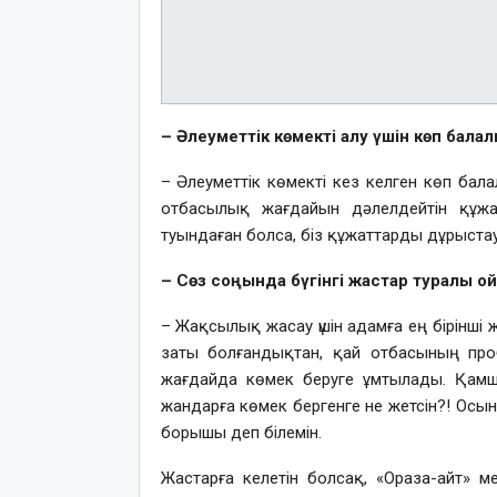
– Әлеуметтік көмекті алу үшін көп балал
– Әлеуметтік көмекті кез келген көп бал
отбасылық жағдайын дәлелдейтін құжа
туындаған болса, біз құжаттарды дұрыстау
– Сөз соңында бүгінгі жастар туралы 
– Жақсылық жасау үшін адамға ең бірінші 
заты болғандықтан, қай отбасының пр
жағдайда көмек беруге ұмтылады. Қам
жандарға көмек бергенге не жетсін?! Осын
борышы деп білемін.
Жастарға келетін болсақ, «Ораза-айт» м