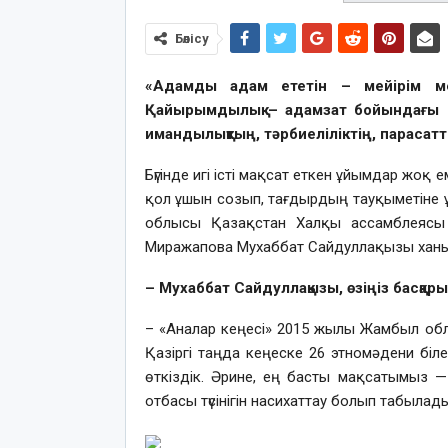
Бөлісу
«Адамды адам ететін – мейірім ме
Қайырымдылық – адамзат бойындағы ер
имандылықтың, тәрбиеліліктің, парасатты
Бүгінде игі істі мақсат еткен ұйымдар жоқ
қол ұшын созып, тағдырдың тауқыметіне
облысы Қазақстан Халқы ассамблеясы 
Миражапова Мухаббат Сайдуллақызы ханымме
– Мухаббат Сайдуллақызы, өзіңіз басқары
– «Аналар кеңесі» 2015 жылы Жамбыл об
Қазіргі таңда кеңеске 26 этномәдени біле
өткіздік. Әрине, ең басты мақсатымыз 
отбасы түсінігін насихаттау болып табылады