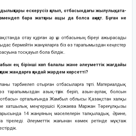
 құндылықтары ескерусіз қалып, отбасындағы жылулық, ата-
өмендеп бара жатқаны ащы да болса ақиқат. Бұған не
ақстанда отау құрған әр үш отбасының біреуі ажырасады
шыдас бермейтін жанұяларға біз өз тарапымыздан кеңестер
суына тосқауыл бола білдік..
рдабын ең бірінші көп балалы және әлеуметтік жағдайы
қтаж жандарға қандай жәрдем көрсетті?
ланы тәрбиелеп отырған отбасыларға түсті. Материалдық
өз тарапымыздан азық-түлік беріп, азын-аулақ болсын
тты отбасы» орталығында Жамбыл облысы Қазақстан халқы
не хатшылық меңгерушісі Қожаева Маржан Төреғұлқызы
барысында 14 жанұяның мәселелерін талқыладық. Әрине,
 тіреледі. Әлеуметтік жағынан көмек ретінде мұқтаж
стірдік.