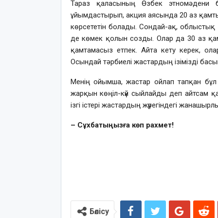
Тараз қаласының Өзбек этномәдени бі
ұйымдастырып, акция аясында 20 аз қамт
көрсететін болады. Сондай-ақ, облысты
де көмек қолын созды. Олар да 30 аз қам
қамтамасыз етпек. Айта кету керек, олар 
Осындай тәрбиелі жастардың ізімізді бас
Менің ойымша, жастар ойлап тапқан бұл ак
жарқын көңіл-күй сыйлайды деп айтсам қа
ізгі істері жастардың жүрегіндегі жанашырлы
– Сұхбатыңызға көп рахмет!
Бөлісу