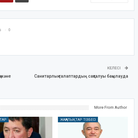
s
0
КЕЛЕСІ
 және
Санитарлық талаптардың сақталуы бақылауда
More From Author
ТАР
ЖАҢАЛЫҚТАР ТІЗБЕСІ