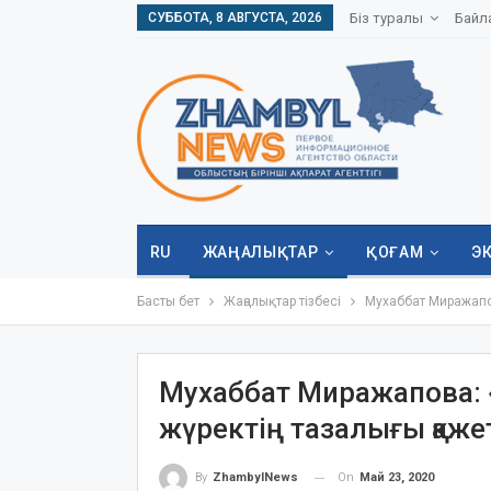
СУББОТА, 8 АВГУСТА, 2026
Біз туралы
Байл
RU
ЖАҢАЛЫҚТАР
ҚОҒАМ
Э
Басты бет
Жаңалықтар тізбесі
Мухаббат Миражапов
Мухаббат Миражапова: 
жүректің тазалығы қаже
On
Май 23, 2020
By
ZhambylNews