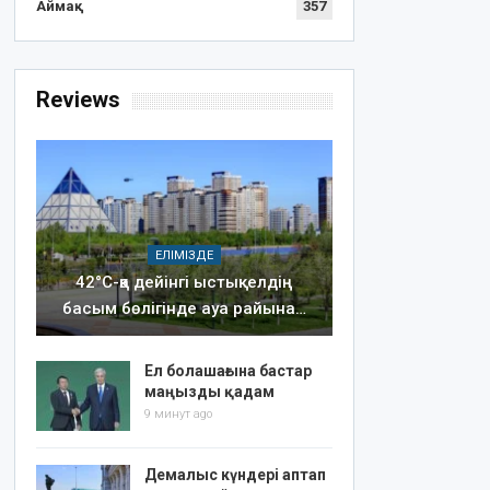
Аймақ
357
Reviews
ЕЛІМІЗДЕ
42°C-қа дейінгі ыстық: елдің
басым бөлігінде ауа райына…
Ел болашағына бастар
маңызды қадам
9 минут ago
Демалыс күндері аптап