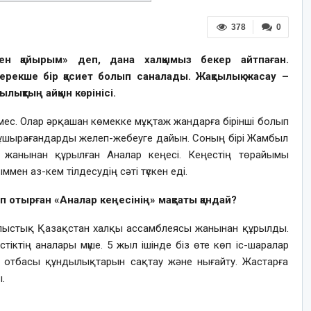
378
0
н қайырым» деп, дана халқымыз бекер айтпаған.
екше бір қасиет болып саналады. Жақсылық жасау –
лықтың айқын көрінісі.
 емес. Олар әрқашан көмекке мұқтаж жандарға бірінші болып
 ұшырағандарды желеп-жебеуге дайын. Соның бірі Жамбыл
жанынан құрылған Аналар кеңесі. Кеңестің төрайымы
н аз-кем тілдесудің сәті түскен еді.
п отырған «Аналар кеңесінің» мақсаты қандай?
лыстық Қазақстан халқы ассамблеясы жанынан құрылды.
стіктің аналары мүше. 5 жыл ішінде біз өте көп іс-шаралар
— отбасы құндылықтарын сақтау және нығайту. Жастарға
.