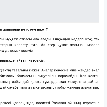
ы жанұялар не істеуі қажет?
алы мұқтаж отбасы ала алады. Ешқандай кедергі жоқ, тек
ттарын көрсетуі тиіс. Ал егер құжат жағынан мәселе
ға да көмектесеміз.
ойыңызды айтып кетсеңіз…
жүректің тазалығы қажет. Аналар кеңесіне мүше жандар әйел
облемасы болмасын немқұрайлы қарамайды. Кез келген
шының сабындай қысқа ғұмырда жан жылуын аңсайтын
дай сауабы мол игі іске атсалысу әрбір жанның азаматтық
ерекесі қарсаңында, қасиетті Рамазан айының құрметіне