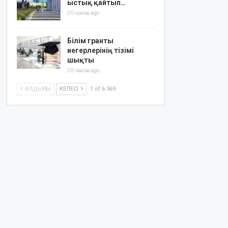
ыстық қайтып…
20 часов ago
Білім гранты
иегерлерінің тізімі
шықты
20 часов ago
АЛДЫҢҒЫ
КЕЛЕСІ
1 of 6 369