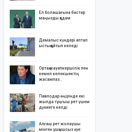
Ел болашағына бастар
маңызды қадам
Демалыс күндері аптап
ыстық қайтып келеді
Ортақ жауапкершілік пен
кемел келекшектің
жасампаз…
Павлодар өңірінде екі
жылда тұңғыш рет үшем
дүниеге келді
Алғаш рет жолаушы
мінген ұшқышсыз әуе