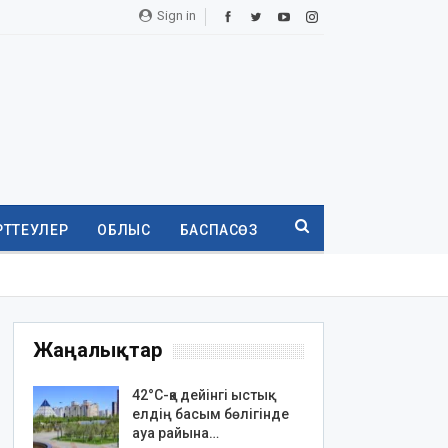
Sign in
РТТЕУЛЕР
ОБЛЫС
БАСПАСӨЗ
Жаңалықтар
42°C-қа дейінгі ыстық:
елдің басым бөлігінде
ауа райына…