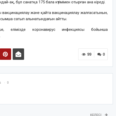
дай-ақ, бұл санатқа 175 бала күтімімен отырған ана кіреді.
ықты вакцинациялау және қайта вакцинациялау жалғасатынын,
қосымша сатып алынатындағын айтты.
ше, елімізде коронавирус инфекциясы бойынша
.
99
0
s
0
КЕЛЕСІ