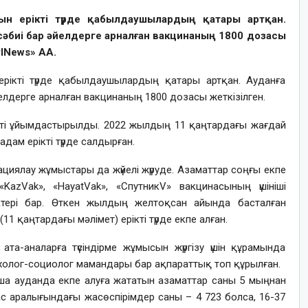
ын ерікті түрде қабылдаушылардың қатары артқан.
і сәбиі бар әйелдерге арналған вакцинаның 1800 дозасы
lNews» АА.
ерікті түрде қабылдаушылардың қатары артқан. Ауданға
әйелдерге арналған вакцинаның 1800 дозасы жеткізілген.
кті ұйымдастырылды. 2022 жылдың 11 қаңтардағы жағдай
дам ерікті түрде салдырған.
циялау жұмыстары да жүйелі жүруде. Азаматтар соңғы екпе
azVak», «HayatVak», «СпутникV» вакцинасының үшініші
іктері бар. Өткен жылдың желтоқсан айында басталған
 қаңтардағы мәлімет) ерікті түрде екпе алған.
та-аналарға түсіндірме жұмысын жүргізу үшін құрамында
сихолог-социолог мамандары бар ақпараттық топ құрылған.
нша ауданда екпе алуға жататын азаматтар саны 5 мыңнан
с аралығындағы жасөспірімдер саны – 4 723 болса, 16-37