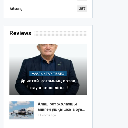
Аймақ
357
Reviews
ЖАҢАЛЫҚТАР ТІЗБЕСІ
Құрылтай-қоғамның ортақ
жауапкершілігін…
Алғаш рет жолаушы
мінген ұшқышсыз әуе…
11 часов ago