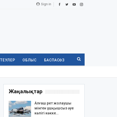
Sign in
ТТЕУЛЕР
ОБЛЫС
БАСПАСӨЗ
Жаңалықтар
Алғаш рет жолаушы
мінген ұшқышсыз әуе
көлігі көкке…