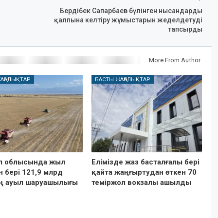
Бердібек Сапарбаев бүлінген нысандарды
қалпына келтіру жұмыстарын жеделдетуді
тапсырды
More From Author
АҢАЛЫҚТАР
БАСТЫ ЖАҢАЛЫҚТАР
 облысында жыл
Елімізде жаз басталғалы бері
 бері 121,9 млрд
қайта жаңғыртудан өткен 70
ің ауыл шаруашылығы
теміржол вокзалы ашылды