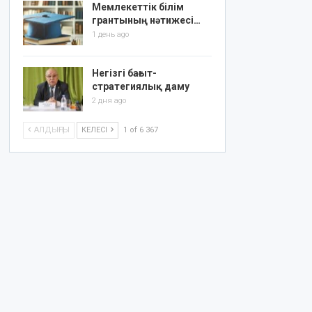
Мемлекеттік білім
грантының нәтижесі…
1 день ago
Негізгі бағыт-
стратегиялық даму
2 дня ago
АЛДЫҢҒЫ
КЕЛЕСІ
1 of 6 367