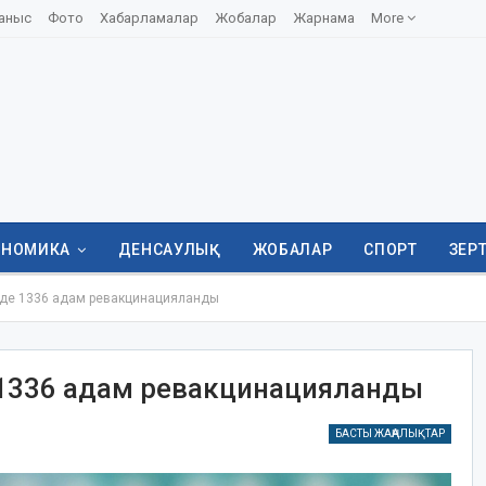
аныс
Фото
Хабарламалар
Жобалар
Жарнама
More
ОНОМИКА
ДЕНСАУЛЫҚ
ЖОБАЛАР
СПОРТ
ЗЕР
інде 1336 адам ревакцинацияланды
е 1336 адам ревакцинацияланды
БАСТЫ ЖАҢАЛЫҚТАР