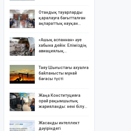
Отандық тауарларды
қаралауға бағытталған
ақпараттық науқан…
«Ашық аспаннан» әуе
хабына дейін: Еліміздің
авиациялық…
Таяу Шығыстағы ахуалға
байланысты мұнай
бағасы түсті
Жаңа Конституцияға
орай рақымшылық
жарияланды: нені білу…
Жасанды интеллект
дәуіріндегі