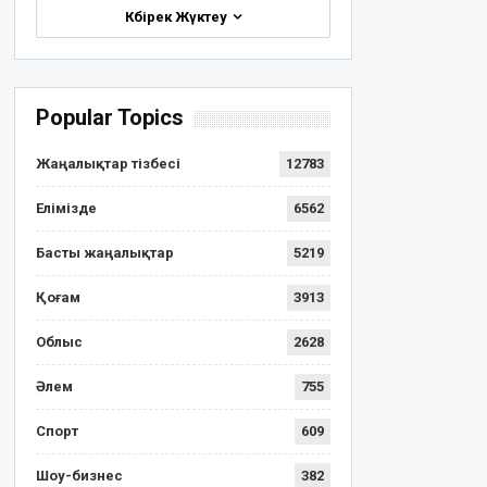
Көбірек Жүктеу
Popular Topics
Жаңалықтар тізбесі
12783
Елімізде
6562
Басты жаңалықтар
5219
Қоғам
3913
Облыс
2628
Әлем
755
Спорт
609
Шоу-бизнес
382