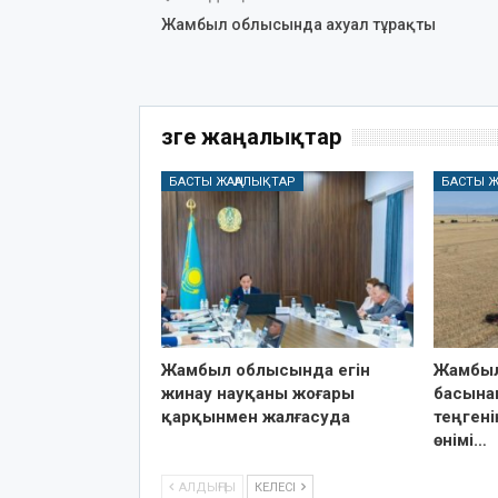
Жамбыл облысында ахуал тұрақты
Өзге жаңалықтар
БАСТЫ ЖАҢАЛЫҚТАР
БАСТЫ Ж
Жамбыл облысында егін
Жамбыл
жинау науқаны жоғары
басынан
қарқынмен жалғасуда
теңген
өнімі…
АЛДЫҢҒЫ
КЕЛЕСІ