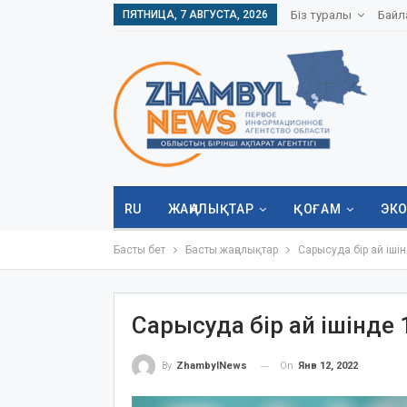
ПЯТНИЦА, 7 АВГУСТА, 2026
Біз туралы
Байл
RU
ЖАҢАЛЫҚТАР
ҚОҒАМ
ЭК
Басты бет
Басты жаңалықтар
Сарысуда бір ай іш
Сарысуда бір ай ішінд
On
Янв 12, 2022
By
ZhambylNews