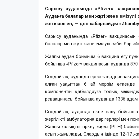
Сарысу ауданында «Pfizer» вакцинас
Ауданға балалар мен жүкті және емізул
жеткізілген, — деп хабарлайды «Zhamby
Сарысу ауданында «Pfizer» вакцинасын 
балалар мен жүкті және емізулі сәбиі бар 
Жалпы аудан бойынша 6 вакцина егу пун
бойынша «Pfizer» вакцинасын ауданда 870 а
Сондай-ақ, ауданда ересектерді ревакцина
алған уақыттан 6 ай мерзім өткенде «K
компонентін қабылдауға толық мүмкінд
ревакцинасы бойынша ауданда 1336 адам (11
Сондай-ақ, ауданда екпе салу бойынша а
жергілікті амбулатория дәрігерлері мен п
Жалпы халықты тіркеу жүйесі (РПН) бойы
асып жығылады. Олардың ішінде 12-17 жа