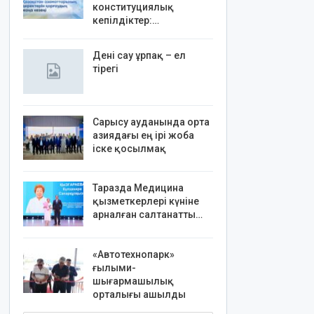
конституциялық
кепілдіктер:…
Дені сау ұрпақ – ел
тірегі
Сарысу ауданында орта
азиядағы ең ірі жоба
іске қосылмақ
Таразда Медицина
қызметкерлері күніне
арналған салтанатты…
«Автотехнопарк»
ғылыми-
шығармашылық
орталығы ашылды