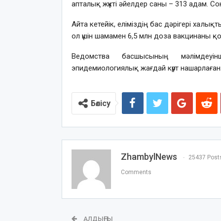
апталық жүкті әйелдер саны – 313 адам. Сон
Айта кетейік, еліміздің бас дәрігері хал
ол үшін шамамен 6,5 млн доза вакцинаны 
Ведомства басшысының мәлімдеуін
эпидемиологиялық жағдай күрт нашарлаған
Бөлісу
ZhambylNews
25437 Post
Comments
АЛДЫҢҒЫ