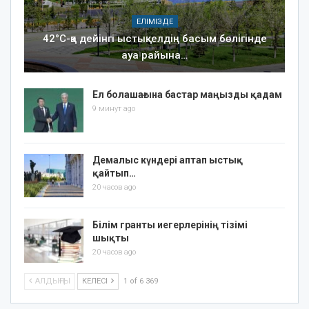
ЕЛІМІЗДЕ
42°C-қа дейінгі ыстық: елдің басым бөлігінде
ауа райына…
Ел болашағына бастар маңызды қадам
9 минут ago
Демалыс күндері аптап ыстық
қайтып…
20 часов ago
Білім гранты иегерлерінің тізімі
шықты
20 часов ago
АЛДЫҢҒЫ
КЕЛЕСІ
1 of 6 369