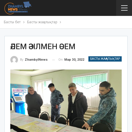
Басты бет
Басты жаңалықтар
ӘЛЕМ ӘЗІЛМЕН ӘСЕМ
БАСТЫ ЖАҢАЛЫҚТАР
On
Мар 30, 2022
By
ZhambylNews