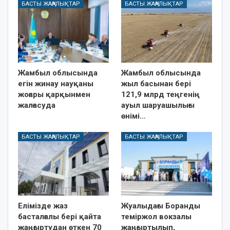
БАСТЫ ЖАҢАЛЫҚТАР
БАСТЫ ЖАҢАЛЫҚТАР
Жамбыл облысында
Жамбыл облысында
егін жинау науқаны
жыл басынан бері
жоғары қарқынмен
121,9 млрд теңгенің
жалғасуда
ауыл шаруашылығы
өнімі…
БАСТЫ ЖАҢАЛЫҚТАР
БАСТЫ ЖАҢАЛЫҚТАР
Елімізде жаз
Жуалыдағы Боранды
басталғалы бері қайта
теміржол вокзалы
жаңғыртудан өткен 70
жаңғыртылып,