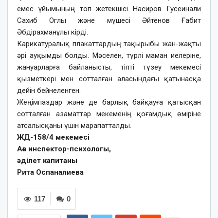
емес ұйымының топ жетекшісі Насиров Гусеинали
Сахиб Оглы және мүшесі Әйтенов Ғабит
Әбдірахманұлы кірді.
Карикатуралық плакаттардың тақырыбы жан-жақты
әрі ауқымды болды. Мәселен, түрлі маман иелеріне,
жануарларға байланысты, тіпті түзеу мекемесі
қызметкері мен сотталған аласындағы қатынасқа
дейін бейнеленген.
Жеңімпаздар және де барлық байқауға қатысқан
сотталған азаматтар мекеменің қоғамдық өміріне
атсалысқаны үшін марапатталды.
ЖД-158/4 мекемесі
Аға инспектор-психологы,
әділет капитаны
Рита Оспаналиева
117
0