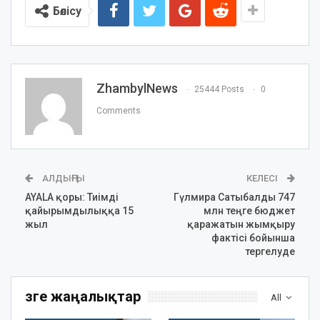
Бөлісу
ZhambylNews
25444 Posts
0
Comments
АЛДЫҢҒЫ
КЕЛЕСІ
AYALA қоры: Тиімді
Гүлмира Сатыбалды 747
қайырымдылыққа 15
млн теңге бюджет
жыл
қаражатын жымқыру
фактісі бойынша
тергелуде
Өзге жаңалықтар
All