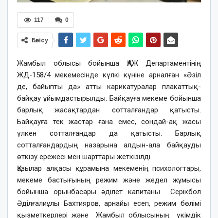
117
0
Бөлісу
Жамбыл облысы бойынша ҚАЖ Департаментінің
ЖД-158/4 мекемесінде күлкі күніне арналған «Әзіл
де, байыпты да» атты карикатуралар плакаттық-
байқау ұйымдастырылды. Байқауға мекеме бойынша
барлық жасақтардан сотталғандар қатысты.
Байқауға тек жастар ғана емес, сондай-ақ жасы
үлкен сотталғандар да қатысты. Барлық
сотталғандардың назарына алдын-ала байқауды
өткізу ережесі мен шарттары жеткізілді.
Қазылар алқасы құрамына мекеменің психологтары,
мекеме бастығының режим және жедел жұмысы
бойынша орынбасары әділет капитаны Серікбол
Әділғалиұлы Бахтияров, арнайы есеп, режим бөлімі
қызметкерлері және Жамбыл облысының үкімдік