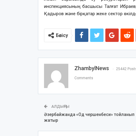
инспекциясының басшысы Талғат Ибраев
Қадыров және бірқатар жеке сектор өкілде
Бөлісу
ZhambylNews
25442 Post
Comments
АЛДЫҢҒЫ
Әзербайжанда «Од чершенбеси» тойланып
жатыр