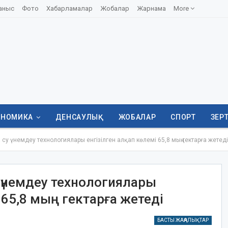
аныс
Фото
Хабарламалар
Жобалар
Жарнама
More
ОНОМИКА
ДЕНСАУЛЫҚ
ЖОБАЛАР
СПОРТ
ЗЕР
 үнемдеу технологиялары енгізілген алқап көлемі 65,8 мың гектарға жетеді
үнемдеу технологиялары
 65,8 мың гектарға жетеді
БАСТЫ ЖАҢАЛЫҚТАР