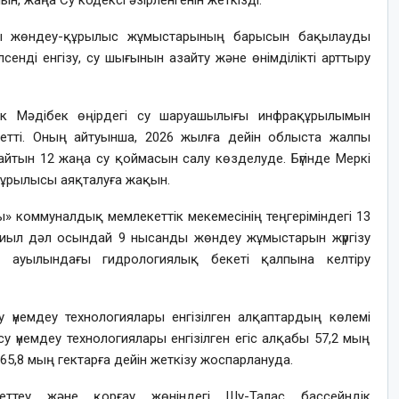
жаңа Су кодексі әзірленгенін жеткізді.
ғы жөндеу-құрылыс жұмыстарының барысын бақылауды
лсенді енгізу, су шығынын азайту және өнімділікті арттыру
ек Мәдібек өңірдегі су шаруашылығы инфрақұрылымын
етті. Оның айтуынша, 2026 жылға дейін облыста жалпы
йтын 12 жаңа су қоймасын салу көзделуде. Бүгінде Меркі
ұрылысы аяқталуға жақын.
 коммуналдық мемлекеттік мекемесінің теңгеріміндегі 13
иыл дәл осындай 9 нысанды жөндеу жұмыстарын жүргізу
н ауылындағы гидрологиялық бекеті қалпына келтіру
 үнемдеу технологиялары енгізілген алқаптардың көлемі
у үнемдеу технологиялары енгізілген егіс алқабы 57,2 мың
65,8 мың гектарға дейін жеткізу жоспарлануда.
ттеу және қорғау жөніндегі Шу-Талас бассейндік