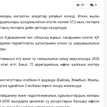
87
0
ялары енгізілген алқаптар ұлғайып келеді. Өткен жылы
ырғылары қолданылатын егістік көлемі 57,2 мың гектарға
8 мың гектарға дейін арттыру көзделуде.
ол Қарашөкеев пен облысқа жұмыс сапарымен келген ҚР
Нұржан Нұржігітовтің қатысуымен өткен су шаруашылығын
лды.
қамтамасыз ету және су тапшылығын шешу мақсатында 2026
 атап өтті. Биыл 72 ирригациялық жүйені қалпына келтіру
нституттары есебінен 6 ауданда (Байзақ, Жамбыл, Жуалы,
ңгені құрайтын 2 жобаны жүзеге асыру жалғасуда.
із пайдалану және гидротехникалық құрылыстардың жоғары
4-2030 жылдарға арналған су ресурстарын басқару жүйесін