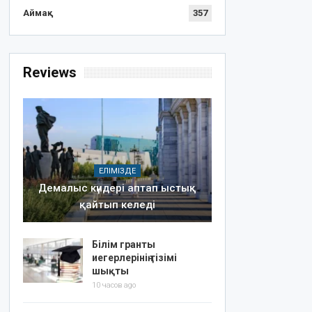
Аймақ
357
Reviews
ЕЛІМІЗДЕ
Демалыс күндері аптап ыстық
қайтып келеді
Білім гранты
иегерлерінің тізімі
шықты
10 часов ago