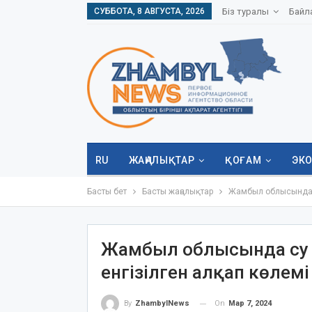
СУББОТА, 8 АВГУСТА, 2026
Біз туралы
Байл
RU
ЖАҢАЛЫҚТАР
ҚОҒАМ
ЭК
Басты бет
Басты жаңалықтар
Жамбыл облысында су
Жамбыл облысында су 
енгізілген алқап көлемі
On
Мар 7, 2024
By
ZhambylNews