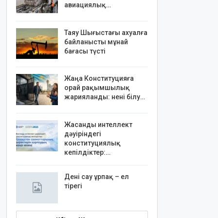
авиациялық…
Таяу Шығыстағы ахуалға
байланысты мұнай
бағасы түсті
Жаңа Конституцияға
орай рақымшылық
жарияланды: нені білу…
Жасанды интеллект
дәуіріндегі
конституциялық
кепілдіктер:…
Дені сау ұрпақ – ел
тірегі