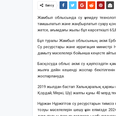
Бөлісу
Жамбыл облысында су үнемдеу технологи
тамшылатып және жаңбырлатып суару қонд
жетсе, ағымдағы жылы бұл көрсеткішті 65,
Бұл туралы Жамбыл облысының әкімі Ерб
Су ресурстары және ирригация министрі 
дамыту мәселелері бойынша кеңесте айты
Басқосуда облыс әкімі су қауіпсіздігін 
жылға дейін кешенді жоспар бекітілгенін
жоспарлануда.
2019 жылдан бастап Халықаралық қаржы и
Қордай, Меркі, Шу) жалпы құны 40 млрд.те
Нұржан Нұржігітов су ресурстарын тиімс
тозуы мәселелерін шешу үшін елімізде 202