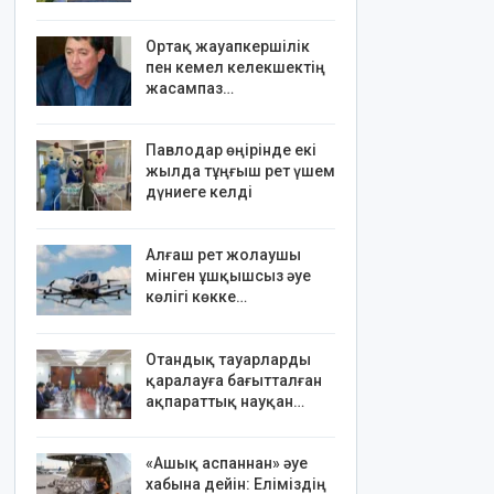
Ортақ жауапкершілік
пен кемел келекшектің
жасампаз…
Павлодар өңірінде екі
жылда тұңғыш рет үшем
дүниеге келді
Алғаш рет жолаушы
мінген ұшқышсыз әуе
көлігі көкке…
Отандық тауарларды
қаралауға бағытталған
ақпараттық науқан…
«Ашық аспаннан» әуе
хабына дейін: Еліміздің