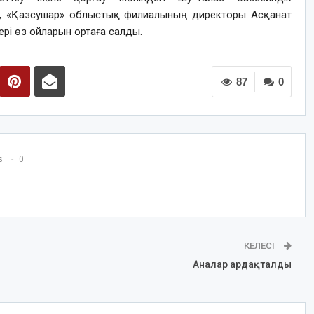
, «Қазсушар» облыстық филиалының директоры Асқанат
рі өз ойларын ортаға салды.
87
0
s
0
КЕЛЕСІ
Аналар ардақталды