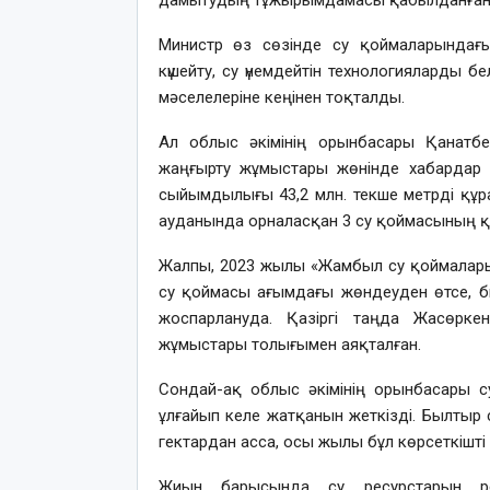
дамытудың тұжырымдамасы қабылданғанын, 
Министр өз сөзінде су қоймаларында
күшейту, су үнемдейтін технологияларды бе
мәселелеріне кеңінен тоқталды.
Ал облыс әкімінің орынбасары Қанатб
жаңғырту жұмыстары жөнінде хабардар 
сыйымдылығы 43,2 млн. текше метрді құра
ауданында орналасқан 3 су қоймасының қ
Жалпы, 2023 жылы «Жамбыл су қоймалары»
су қоймасы ағымдағы жөндеуден өтсе, б
жоспарлануда. Қазіргі таңда Жасөрке
жұмыстары толығымен аяқталған.
Сондай-ақ облыс әкімінің орынбасары су
ұлғайып келе жатқанын жеткізді. Былтыр с
гектардан асса, осы жылы бұл көрсеткішті 
Жиын барысында су ресурстарын ре