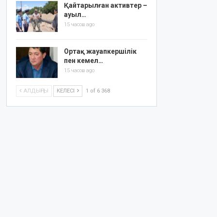
Қайтарылған активтер –
ауыл…
15 часов ago
Ортақ жауапкершілік
пен кемел…
15 часов ago
АЛДЫҢҒЫ
КЕЛЕСІ
1 of 6 368