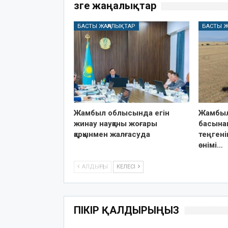
Өзге жаңалықтар
БАСТЫ ЖАҢАЛЫҚТАР
БАСТЫ Ж
Жамбыл облысында егін
Жамбыл
жинау науқаны жоғары
басынан
қарқынмен жалғасуда
теңген
өнімі…
АЛДЫҢҒЫ
КЕЛЕСІ
ПІКІР ҚАЛДЫРЫҢЫЗ