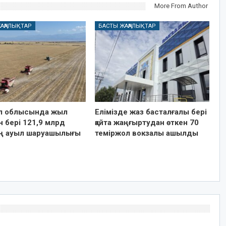
More From Author
АҢАЛЫҚТАР
БАСТЫ ЖАҢАЛЫҚТАР
 облысында жыл
Елімізде жаз басталғалы бері
 бері 121,9 млрд
қайта жаңғыртудан өткен 70
ің ауыл шаруашылығы
теміржол вокзалы ашылды