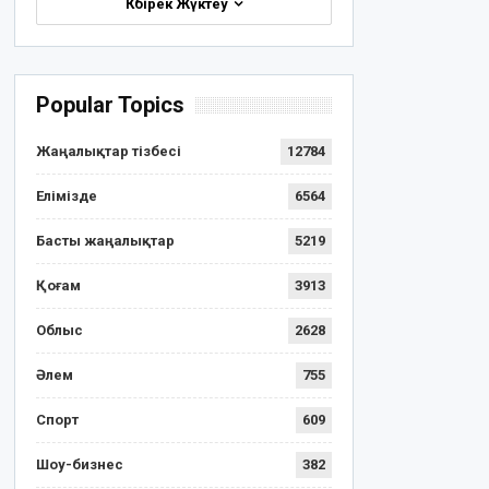
Көбірек Жүктеу
Popular Topics
Жаңалықтар тізбесі
12784
Елімізде
6564
Басты жаңалықтар
5219
Қоғам
3913
Облыс
2628
Әлем
755
Спорт
609
Шоу-бизнес
382