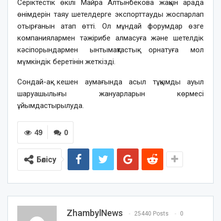
Серіктестік өкілі Майра Алтынбекова жақын арада
өнімдерін таяу шетелдерге экспорттауды жоспарлап
отырғанын атап өтті. Ол мұндай форумдар өзге
компаниялармен тәжірибе алмасуға және шетелдік
кәсіпорындармен ынтымақтастық орнатуға мол
мүмкіндік беретінін жеткізді.
Сондай-ақ кешен аумағында асыл тұқымды ауыл
шаруашылығы жануарларын көрмесі
ұйымдастырылуда.
49
0
Бөлісу
ZhambylNews
25440 Posts
0