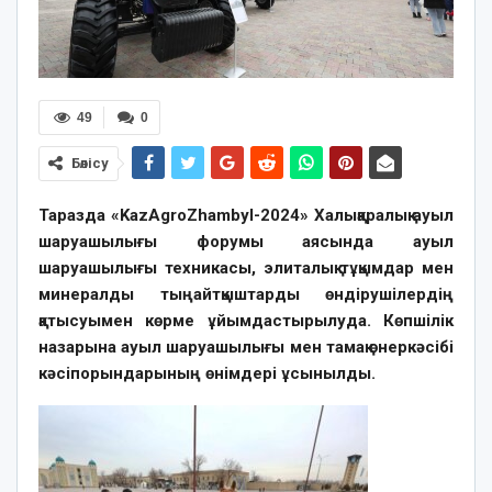
49
0
Бөлісу
Таразда «KazAgroZhambyl-2024» Халықаралық ауыл
шаруашылығы форумы аясында ауыл
шаруашылығы техникасы, элиталық тұқымдар мен
минералды тыңайтқыштарды өндірушілердің
қатысуымен көрме ұйымдастырылуда. Көпшілік
назарына ауыл шаруашылығы мен тамақ өнеркәсібі
кәсіпорындарының өнімдері ұсынылды.