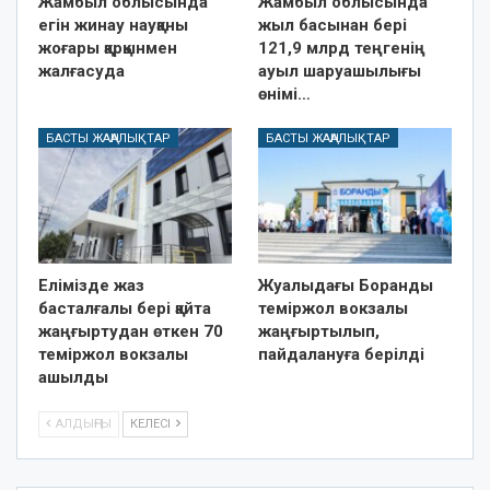
Жамбыл облысында
Жамбыл облысында
егін жинау науқаны
жыл басынан бері
жоғары қарқынмен
121,9 млрд теңгенің
жалғасуда
ауыл шаруашылығы
өнімі…
БАСТЫ ЖАҢАЛЫҚТАР
БАСТЫ ЖАҢАЛЫҚТАР
Елімізде жаз
Жуалыдағы Боранды
басталғалы бері қайта
теміржол вокзалы
жаңғыртудан өткен 70
жаңғыртылып,
теміржол вокзалы
пайдалануға берілді
ашылды
АЛДЫҢҒЫ
КЕЛЕСІ