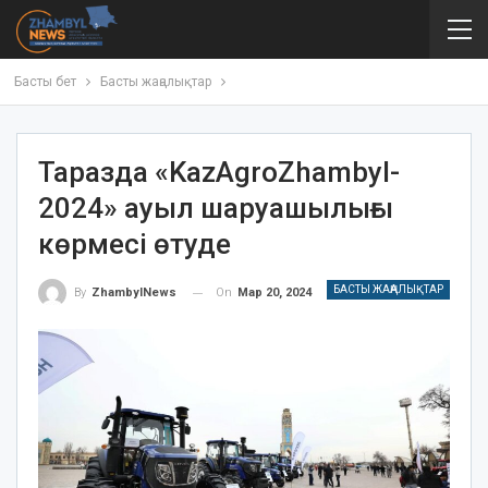
Басты бет
Басты жаңалықтар
Таразда «KazAgroZhambyl-
2024» ауыл шаруашылығы
көрмесі өтуде
БАСТЫ ЖАҢАЛЫҚТАР
On
Мар 20, 2024
By
ZhambylNews