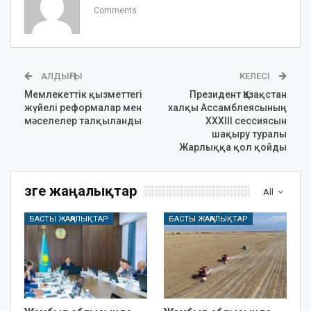
Comments
АЛДЫҢҒЫ
КЕЛЕСІ
Мемлекеттік қызметтегі
Президент Қазақстан
жүйелі реформалар мен
халқы Ассамблеясының
мәселелер талқыланды
ХХХІІІ сессиясын
шақыру туралы
Жарлыққа қол қойды
Өзге жаңалықтар
All
БАСТЫ ЖАҢАЛЫҚТАР
БАСТЫ ЖАҢАЛЫҚТАР