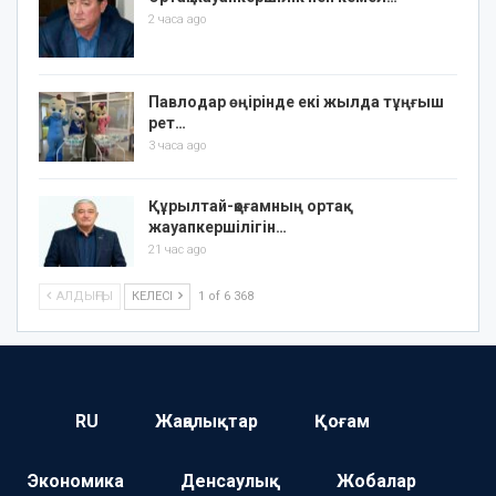
2 часа ago
Павлодар өңірінде екі жылда тұңғыш
рет…
3 часа ago
Құрылтай-қоғамның ортақ
жауапкершілігін…
21 час ago
АЛДЫҢҒЫ
КЕЛЕСІ
1 of 6 368
RU
Жаңалықтар
Қоғам
Экономика
Денсаулық
Жобалар