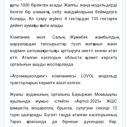
қуаты 1000 бірліктен асады. Жалпы, жаңа модельдерді
белгілі бір климатқа, себу жағдайларына бейімдеуге
болады. Ал суару жүйесі 4 гектардан 135 гектарға
дейінгі аумақты қамти алады.
Компания өкілі Салық Жұмабек жамбылдық
шаруалардан тапсырыстар түсіп жатқанын және
өңірмен ынтымақтастықты арттыруға ниетті екенін атап
өтті. Аталған кәсіпорын облыста қызмет көрсету
орталығын ашуды жоспарлауда.
«Агромашхолдинг» компаниясы LOVOL модельді
тракторларын көрмеге алып келген.
Жуалы ауданының орталығы Бауыржан Момышұлы
ауылында жұмыс істейтін «Aqmol-2025» ЖШС
ірімшіктің моцарелла, брынза, сулугуни секілді 12
түрін шығарады. Бүгінгі таңда аталған кәсіпорынның
Тараз қаласында да бірнеше дүкендері бар.