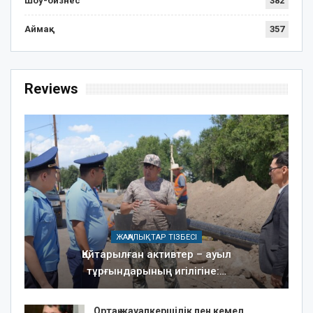
Шоу-бизнес
382
Аймақ
357
Reviews
ЖАҢАЛЫҚТАР ТІЗБЕСІ
Қайтарылған активтер – ауыл
тұрғындарының игілігіне:…
Ортақ жауапкершілік пен кемел…