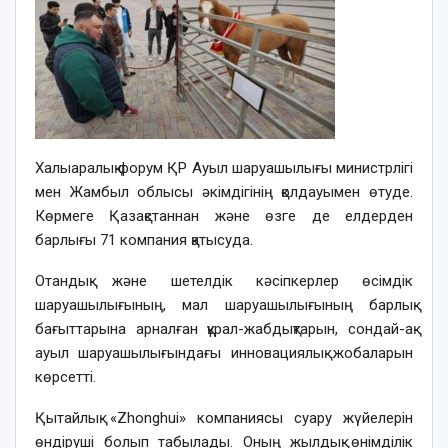
Халыаралық форум ҚР Ауыл шаруашылығы министрлігі
мен Жамбыл облысы әкімдігінің қолдауымен өтуде.
Көрмеге Қазақстаннан және өзге де елдерден
барлығы 71 компания қатысуда.
Отандық және шетелдік кәсіпкерлер өсімдік
шаруашылығының, мал шаруашылығының барлық
бағыттарына арналған құрал-жабдықтарын, сондай-ақ
ауыл шаруашылығындағы инновациялық жобаларын
көрсетті.
Қытайлық «Zhonghui» компаниясы суару жүйелерін
өндіруші болып табылады. Оның жылдық өнімділік