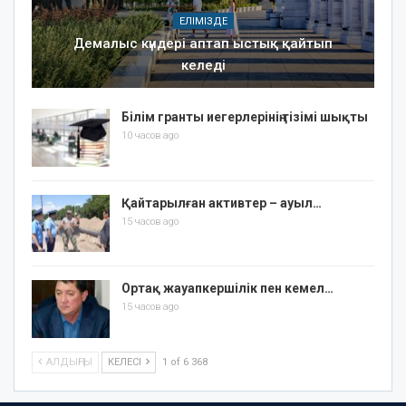
ЕЛІМІЗДЕ
Демалыс күндері аптап ыстық қайтып
келеді
Білім гранты иегерлерінің тізімі шықты
10 часов ago
Қайтарылған активтер – ауыл…
15 часов ago
Ортақ жауапкершілік пен кемел…
15 часов ago
АЛДЫҢҒЫ
КЕЛЕСІ
1 of 6 368