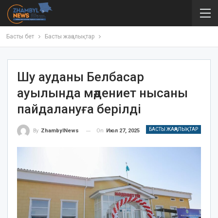
Басты бет
Басты жаңалықтар
Шу ауданы Белбасар
ауылында мәдениет нысаны
пайдалануға берілді
БАСТЫ ЖАҢАЛЫҚТАР
On
Июл 27, 2025
By
ZhambylNews