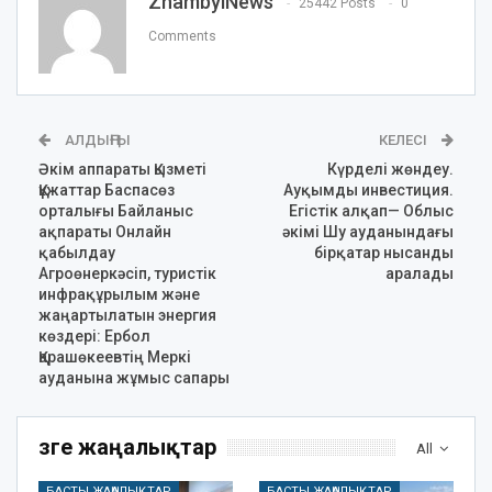
ZhambylNews
25442 Posts
0
Comments
АЛДЫҢҒЫ
КЕЛЕСІ
Әкім аппараты Қызметі
Күрделі жөндеу.
Құжаттар Баспасөз
Ауқымды инвестиция.
орталығы Байланыс
Егістік алқап— Облыс
ақпараты Онлайн
әкімі Шу ауданындағы
қабылдау
бірқатар нысанды
Агроөнеркәсіп, туристік
аралады
инфрақұрылым және
жаңартылатын энергия
көздері: Ербол
Қарашөкеевтің Меркі
ауданына жұмыс сапары
Өзге жаңалықтар
All
БАСТЫ ЖАҢАЛЫҚТАР
БАСТЫ ЖАҢАЛЫҚТАР