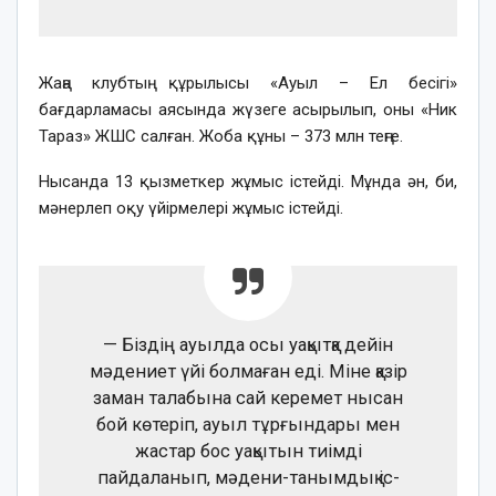
Жаңа клубтың құрылысы «Ауыл – Ел бесігі»
бағдарламасы аясында жүзеге асырылып, оны «Ник
Тараз» ЖШС салған. Жоба құны – 373 млн теңге.
Нысанда 13 қызметкер жұмыс істейді. Мұнда ән, би,
мәнерлеп оқу үйірмелері жұмыс істейді.
— Біздің ауылда осы уақытқа дейін
мәдениет үйі болмаған еді. Міне қазір
заман талабына сай керемет нысан
бой көтеріп, ауыл тұрғындары мен
жастар бос уақытын тиімді
пайдаланып, мәдени-танымдық іс-