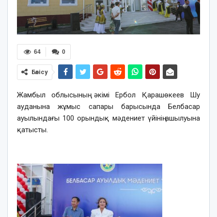
64
0
Бөлісу
Жамбыл облысының әкімі Ербол Қарашөкеев Шу
ауданына жұмыс сапары барысында Белбасар
ауылындағы 100 орындық мәдениет үйінің ашылуына
қатысты.