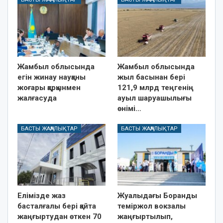
Жамбыл облысында
Жамбыл облысында
егін жинау науқаны
жыл басынан бері
жоғары қарқынмен
121,9 млрд теңгенің
жалғасуда
ауыл шаруашылығы
өнімі…
БАСТЫ ЖАҢАЛЫҚТАР
БАСТЫ ЖАҢАЛЫҚТАР
Елімізде жаз
Жуалыдағы Боранды
басталғалы бері қайта
теміржол вокзалы
жаңғыртудан өткен 70
жаңғыртылып,