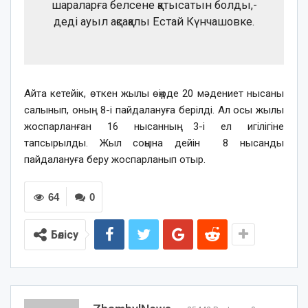
шараларға белсене қатысатын болды,-
деді ауыл ақсақалы Естай Күнчашовке.
Айта кетейік, өткен жылы өңірде 20 мәдениет нысаны
салынып, оның 8-і пайдалануға берілді. Ал осы жылы
жоспарланған 16 нысанның 3-і ел игілігіне
тапсырылды. Жыл соңына дейін 8 нысанды
пайдалануға беру жоспарланып отыр.
64
0
Бөлісу