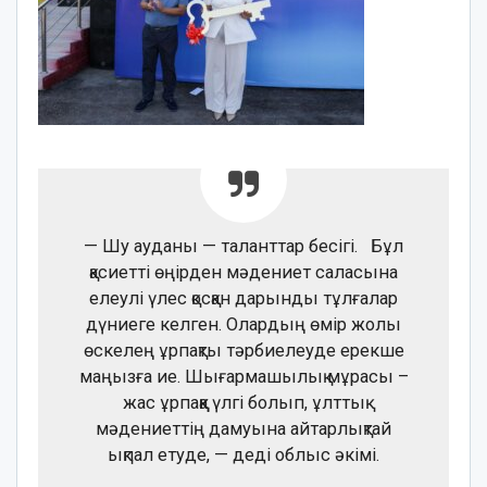
— Шу ауданы — таланттар бесігі. Бұл
қасиетті өңірден мәдениет саласына
елеулі үлес қосқан дарынды тұлғалар
дүниеге келген. Олардың өмір жолы
өскелең ұрпақты тәрбиелеуде ерекше
маңызға ие. Шығармашылық мұрасы –
жас ұрпаққа үлгі болып, ұлттық
мәдениеттің дамуына айтарлықтай
ықпал етуде, — деді облыс әкімі.