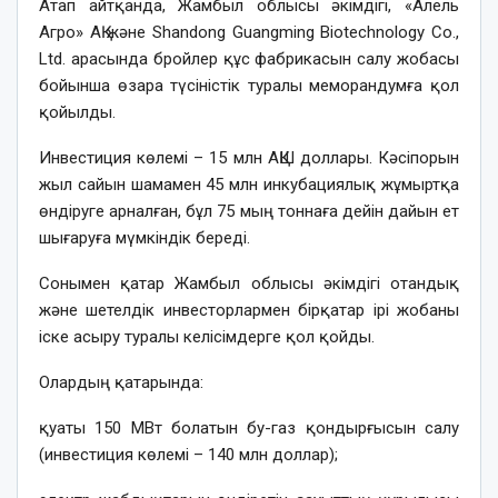
Атап айтқанда, Жамбыл облысы әкімдігі, «Алель
Агро» АҚ және Shandong Guangming Biotechnology Co.,
Ltd. арасында бройлер құс фабрикасын салу жобасы
бойынша өзара түсіністік туралы меморандумға қол
қойылды.
Инвестиция көлемі – 15 млн АҚШ доллары. Кәсіпорын
жыл сайын шамамен 45 млн инкубациялық жұмыртқа
өндіруге арналған, бұл 75 мың тоннаға дейін дайын ет
шығаруға мүмкіндік береді.
Сонымен қатар Жамбыл облысы әкімдігі отандық
және шетелдік инвесторлармен бірқатар ірі жобаны
іске асыру туралы келісімдерге қол қойды.
Олардың қатарында:
қуаты 150 МВт болатын бу-газ қондырғысын салу
(инвестиция көлемі – 140 млн доллар);