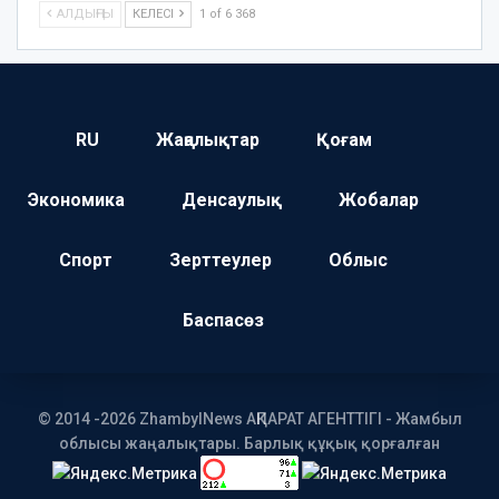
АЛДЫҢҒЫ
КЕЛЕСІ
1 of 6 368
RU
Жаңалықтар
Қоғам
Экономика
Денсаулық
Жобалар
Спорт
Зерттеулер
Облыс
Баспасөз
© 2014 -2026 ZhambylNews АҚПАРАТ АГЕНТТІГІ - Жамбыл
облысы жаңалықтары. Барлық құқық қорғалған