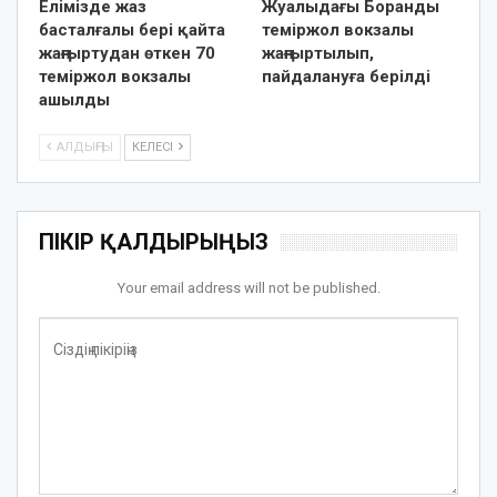
Елімізде жаз
Жуалыдағы Боранды
басталғалы бері қайта
теміржол вокзалы
жаңғыртудан өткен 70
жаңғыртылып,
теміржол вокзалы
пайдалануға берілді
ашылды
АЛДЫҢҒЫ
КЕЛЕСІ
ПІКІР ҚАЛДЫРЫҢЫЗ
Your email address will not be published.