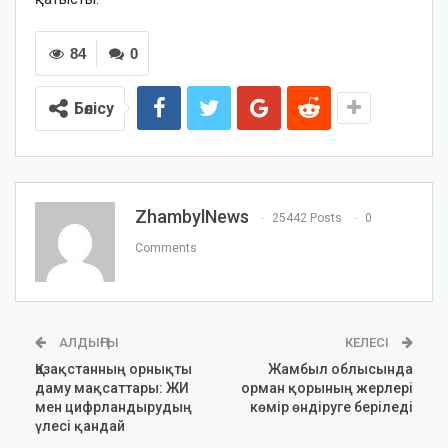
84
0
Бөлісу
ZhambylNews
25442 Posts
0
Comments
АЛДЫҢҒЫ
КЕЛЕСІ
Қазақстанның орнықты
Жамбыл облысында
даму мақсаттары: ЖИ
орман қорының жерлері
мен цифрландырудың
көмір өндіруге беріледі
үлесі қандай