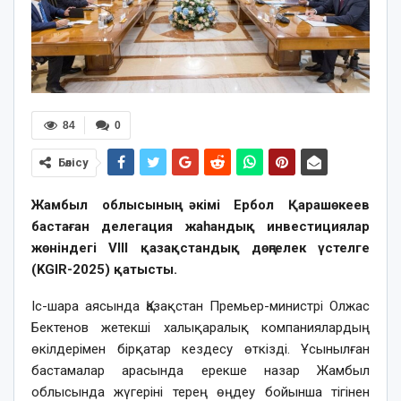
84
0
Бөлісу
Жамбыл облысының әкімі Ербол Қарашөкеев
бастаған делегация жаһандық инвестициялар
жөніндегі VIII қазақстандық дөңгелек үстелге
(KGIR-2025) қатысты.
Іс-шара аясында Қазақстан Премьер-министрі Олжас
Бектенов жетекші халықаралық компаниялардың
өкілдерімен бірқатар кездесу өткізді. Ұсынылған
бастамалар арасында ерекше назар Жамбыл
облысында жүгеріні терең өңдеу бойынша тігінен