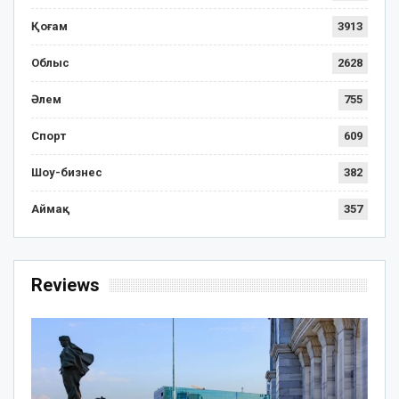
Қоғам
3913
Облыс
2628
Әлем
755
Спорт
609
Шоу-бизнес
382
Аймақ
357
Reviews