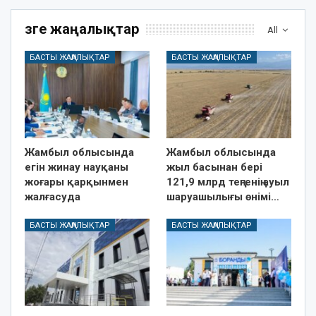
Өзге жаңалықтар
All
БАСТЫ ЖАҢАЛЫҚТАР
БАСТЫ ЖАҢАЛЫҚТАР
Жамбыл облысында
Жамбыл облысында
егін жинау науқаны
жыл басынан бері
жоғары қарқынмен
121,9 млрд теңгенің ауыл
жалғасуда
шаруашылығы өнімі…
БАСТЫ ЖАҢАЛЫҚТАР
БАСТЫ ЖАҢАЛЫҚТАР