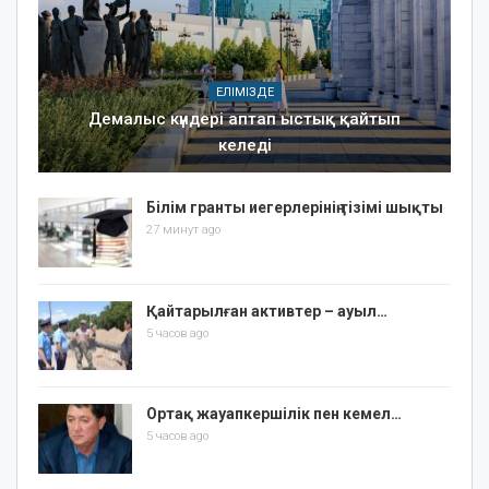
ЕЛІМІЗДЕ
Демалыс күндері аптап ыстық қайтып
келеді
Білім гранты иегерлерінің тізімі шықты
27 минут ago
Қайтарылған активтер – ауыл…
5 часов ago
Ортақ жауапкершілік пен кемел…
5 часов ago