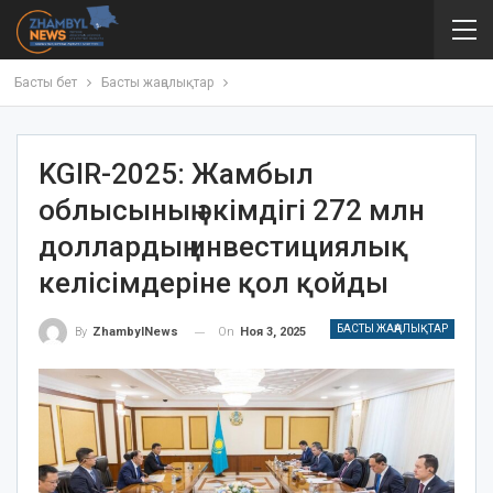
Басты бет
Басты жаңалықтар
KGIR-2025: Жамбыл
облысының әкімдігі 272 млн
доллардың инвестициялық
келісімдеріне қол қойды
БАСТЫ ЖАҢАЛЫҚТАР
On
Ноя 3, 2025
By
ZhambylNews