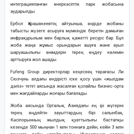
интеграцияланған өнеркәсіптік парк жобасына
аударылды.
Ербол Қарашөкеевтің айтуынша, өңірде жобаны
табысты жүзеге асыруға мүмкіндік беретін дамыған
инфрақұрылым мен барлық қажетті ресурс бар. Бұл
жоба жаңа жұмыс орындарын ашуға және ауыл
шаруашылығы өнімдерін терең өңдеу көлемін
арттыруға жол ашады.
Fufeng Group директорлар кеңесінің төрағасы Ли
Сюэчунь алдағы өндірісті іске қосу үшін «жылдам
дәліз» тетігі аясында жасалған қолайлы бизнес-орта
мен жағдайларды жоғары бағалады.
Жоба аясында Орталық Азиядағы ең ірі жүгеріні
терең өңдейтін зауыттардың бірі салынбақ.
Кәсіпорынның жылдық қуаттылығы бастапқы
кезеңде 500 мыңнан 1 млн тоннаға дейін, кейін 3 млн