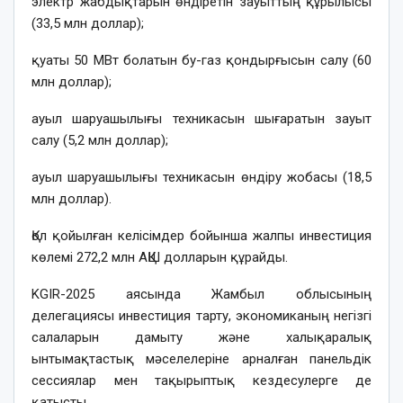
электр жабдықтарын өндіретін зауыттың құрылысы
(33,5 млн доллар);
қуаты 50 МВт болатын бу-газ қондырғысын салу (60
млн доллар);
ауыл шаруашылығы техникасын шығаратын зауыт
салу (5,2 млн доллар);
ауыл шаруашылығы техникасын өндіру жобасы (18,5
млн доллар).
Қол қойылған келісімдер бойынша жалпы инвестиция
көлемі 272,2 млн АҚШ долларын құрайды.
KGIR-2025 аясында Жамбыл облысының
делегациясы инвестиция тарту, экономиканың негізгі
салаларын дамыту және халықаралық
ынтымақтастық мәселелеріне арналған панельдік
сессиялар мен тақырыптық кездесулерге де
қатысты.