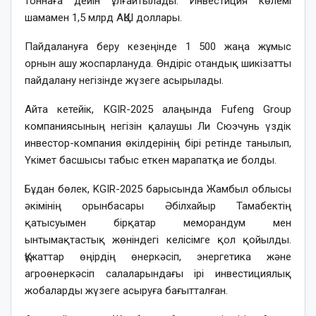
тоннаға дейін ұлғайтылады. Инвестиция көлемі
шамамен 1,5 млрд АҚШ доллары.
Пайдалануға беру кезеңінде 1 500 жаңа жұмыс
орнын ашу жоспарлануда. Өндіріс отандық шикізатты
пайдалану негізінде жүзеге асырылады.
Айта кетейік, KGIR-2025 алаңында Fufeng Group
компаниясының негізін қалаушы Ли Сюэчунь үздік
инвестор-компания өкілдерінің бірі ретінде танылып,
Үкімет басшысы табыс еткен марапатқа ие болды.
Бұдан бөлек, KGIR-2025 барысында Жамбыл облысы
әкімінің орынбасары Әбілхайыр Тамабектің
қатысуымен бірқатар меморандум мен
ынтымақтастық жөніндегі келісімге қол қойылды.
Құжаттар өңірдің өнеркәсіп, энергетика және
агроөнеркәсіп салаларындағы ірі инвестициялық
жобаларды жүзеге асыруға бағытталған.