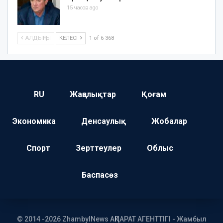
15 часов ago
АЛДЫҢҒЫ
КЕЛЕСІ
1 of 6 368
RU
Жаңалықтар
Қоғам
Экономика
Денсаулық
Жобалар
Спорт
Зерттеулер
Облыс
Баспасөз
© 2014 -2026 ZhambylNews АҚПАРАТ АГЕНТТІГІ - Жамбыл