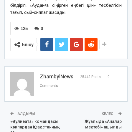
білдіріп, «Ауданға сіңірген еңбегі үшін» төсбелгісін
тағып, сый-сияпат жасады.
125
0
Бөлісу
ZhambylNews
25442 Posts
0
Comments
АЛДЫҢҒЫ
КЕЛЕСІ
«Әулиеата» командасы
Жуалыда «Аналар
көкпардан Қазақстанның
мектебі» ашылды