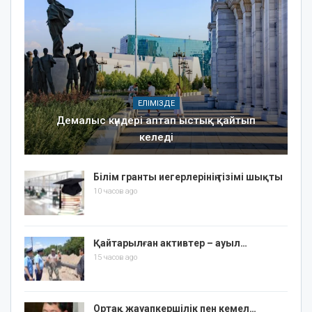
ЕЛІМІЗДЕ
Демалыс күндері аптап ыстық қайтып
келеді
Білім гранты иегерлерінің тізімі шықты
10 часов ago
Қайтарылған активтер – ауыл…
15 часов ago
Ортақ жауапкершілік пен кемел…