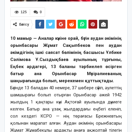
125
0
Бөлісу
10 мамыр — Аналар күніне орай, бүгін аудан әкімінің
орынбасары Жұмат Сақыпбеков пен аудан
әкімдігінің ішкі саясат бөлімінің басшысы Ұлбике
Сәлімова Ұ.Сыздықбаев ауылының тұрғыны,
Еңбек ардагері, 13 баланы тәрбиелеп өсірген
батыр ана Орынбасар Мүсірәлиеваның
шаңырағында болып, мерекемен құттықтады.
Бүгінде 13 баладан 40 немере, 37 шөбере сүйіп, әулеттің
шамшырағы болып отырған Орынбасар әжей 1942
жылдың 1 қаңтары күні Ақтоғай ауылында дүниеге
келген. Батыр ана ұзақ жылдардағы еңбегі еленіп,
сол кездегі КСРО — нің төрағасы Брежневтың
қолынан марапат алған. Аудан әкімінің орынбасары
Жұмат Жұмабекұлы ардақты анаға ақжолтай тілегін