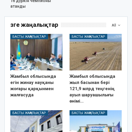
16 дүркін чемпионы
атанды
Өзге жаңалықтар
All
БАСТЫ ЖАҢАЛЫҚТАР
БАСТЫ ЖАҢАЛЫҚТАР
Жамбыл облысында
Жамбыл облысында
егін жинау науқаны
жыл басынан бері
жоғары қарқынмен
121,9 млрд теңгенің
жалғасуда
ауыл шаруашылығы
өнімі…
БАСТЫ ЖАҢАЛЫҚТАР
БАСТЫ ЖАҢАЛЫҚТАР