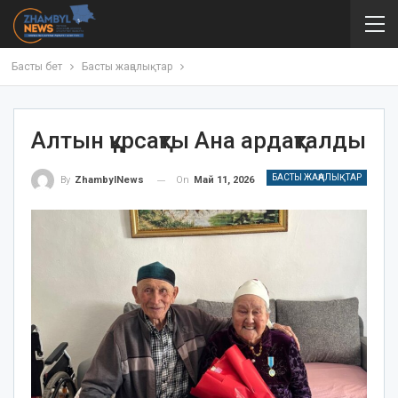
Басты бет
Басты жаңалықтар
Алтын құрсақты Ана ардақталды
БАСТЫ ЖАҢАЛЫҚТАР
On
Май 11, 2026
By
ZhambylNews