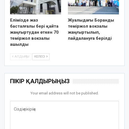
Елімізде жаз
Жуалыдағы Боранды
басталғалы бері қайта
теміржол вокзалы
жаңғыртудан өткен 70
жаңғыртылып,
теміржол вокзалы
пайдалануға берілді
ашылды
АЛДЫҢҒЫ
КЕЛЕСІ
ПІКІР ҚАЛДЫРЫҢЫЗ
Your email address will not be published.