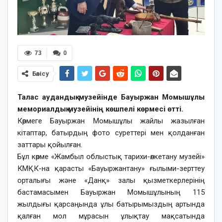
73
0
Бөлісу
Талас аудандық музейінде Бауыржан Момышұлы
мемориалдық музейінің көшпелі көрмесі өтті.
Көрмеге Бауыржан Момышұлы жайлы жазылған
кітаптар, батырдың фото суреттері мен қолданған
заттары қойылған.
Бұл көрме «Жамбыл облыстық тарихи-өлкетану музейі»
КМҚК-на қарасты «Бауыржантану» ғылыми-зерттеу
орталығы және «Данқ» залы қызметкерлерінің
бастамасымен Бауыржан Момышұлының 115
жылдығы қарсаңында ұлы батырымыздың артында
қалған мол мұрасын ұлықтау мақсатында