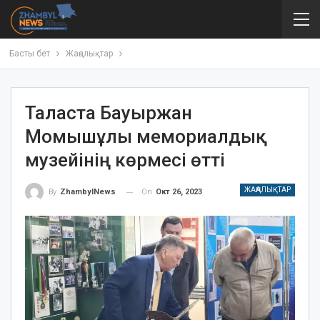
Басты бет
Жаңалықтар
Таласта Бауыржан
Момышұлы мемориалдық
музейінің көрмесі өтті
ЖАҢАЛЫҚТАР
On
Окт 26, 2023
By
ZhambylNews