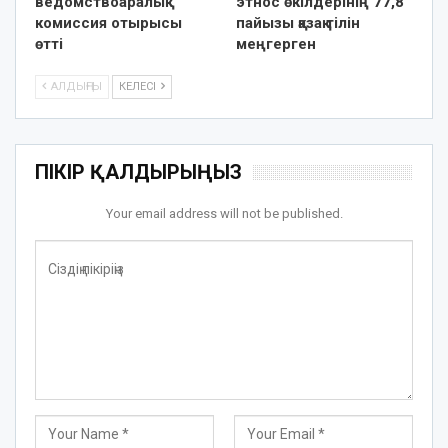
ведомствоаралық
этнос өкілдерінің 77,8
комиссия отырысы
пайызы қазақ тілін
өтті
меңгерген
АЛДЫҢҒЫ
КЕЛЕСІ
ПІКІР ҚАЛДЫРЫҢЫЗ
Your email address will not be published.