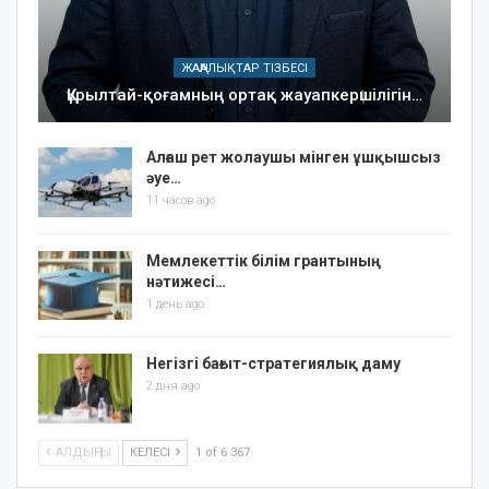
ЖАҢАЛЫҚТАР ТІЗБЕСІ
Құрылтай-қоғамның ортақ жауапкершілігін…
Алғаш рет жолаушы мінген ұшқышсыз
әуе…
11 часов ago
Мемлекеттік білім грантының
нәтижесі…
1 день ago
Негізгі бағыт-стратегиялық даму
2 дня ago
АЛДЫҢҒЫ
КЕЛЕСІ
1 of 6 367