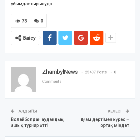
ұйымдастырылуда.
73
0
Бөлісу
ZhambylNews
25437 Posts
0
Comments
АЛДЫҢҒЫ
КЕЛЕСІ
Волейболдан аудандық
Қоғам дертімен күрес –
ашық турнир өтті
ортақ міндет