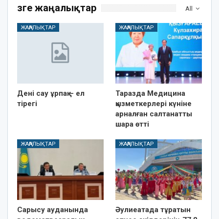
Өзге жаңалықтар
All
ЖАҢАЛЫҚТАР
ЖАҢАЛЫҚТАР
Дені сау ұрпақ – ел
Таразда Медицина
тірегі
қызметкерлері күніне
арналған салтанатты
шара өтті
ЖАҢАЛЫҚТАР
ЖАҢАЛЫҚТАР
Сарысу ауданында
Әулиеатада тұратын