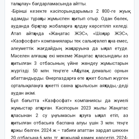
талқылау» бағдарламасында айтты.
-Бірінші кезекте кәсіпорындарымыз 2 800-ге жуық
адамды тұрақты жұмыспен қамтып отыр. Одан бөлек,
ауданда бірқатар жобаларға қолдау көрсетіліп келеді.
Атап айтқанда «Жаңатас ЖЭС», «Шоқпар ЖЭС»,
«Казфосфат» компаниялары тек салық төлеп қана емес,
әлеуметтік жағдайдың жақсаруына да ықпал етуде.
Мәселен алғашқы екі мекеме Жаңатас қаласындағы аз
қамтылған 3 отбасының үйіне жөндеу жұмыстарын
жүргізді. 50 млн. теңгеге «Ақбұлақ» демалыс орнын
абаттандырды. Өнерпаздарға өте қажет болып жүрген
орталық алаңға қажетті сахна құрылысын аяқтады,-деді
аудан әкімі.
Бұл бағытта «Казфосфат» компаниясы да жүиелі
жұмыстар атқарған. Кәсіпорын 2023 жылы Жаңатас
қаласынан 2 су ұңғымасын қазуға ықпал етіп, аз
қамтылған отбасыға баспана алуы үшін 3 млн. теңге
қаржы бөлген. 2024 ж – табиғи апаттан зардап шеккен
20 отбасына 6 млн. тг. қаржылай көмек көрсетіп, 2024-