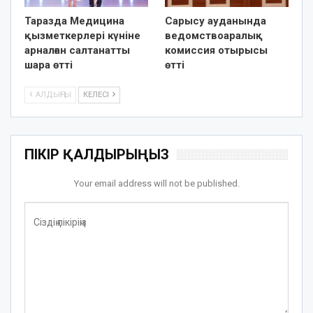
Таразда Медицина
Сарысу ауданында
қызметкерлері күніне
ведомствоаралық
арналған салтанатты
комиссия отырысы
шара өтті
өтті
АЛДЫҢҒЫ
КЕЛЕСІ
ПІКІР ҚАЛДЫРЫҢЫЗ
Your email address will not be published.