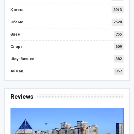
Қоғам
3913
Облыс
2628
Әлем
755
Спорт
609
Шоу-бизнес
382
Аймақ
357
Reviews