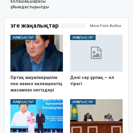
болашақ» шарасы
ұйымдастырылды
Өзге жаңалықтар
More From Author
ЖАҢАЛЫҚТАР
ЖАҢАЛЫҚТАР
Ортақ жауапкершілік
Дені сау ұрпақ – ел
пен кемел келекшектің
тірегі
жасампаз негіздері
ЖАҢАЛЫҚТАР
ЖАҢАЛЫҚТАР