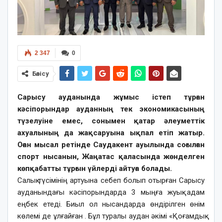
2 347
0
Бөлісу
Сарысу ауданында жұмыс істеп тұрған
кәсіпорындар ауданның тек экономикасының
түзелуіне емес, сонымен қатар әлеуметтік
ахуалының да жақсаруына ықпал етіп жатыр.
Оған мысал ретінде Саудакент ауылында соғылған
спорт нысанын, Жаңатас қаласында жөнделген
көпқабатты тұрғын үйлерді айтуға болады.
Салық түсімінің артуына себеп болып отырған Сарысу
ауданындағы кәсіпорындарда 3 мыңға жуық адам
еңбек етеді. Биыл ол нысандарда өндірілген өнім
көлемі де ұлғайған . Бұл туралы аудан әкімі «Қоғамдық