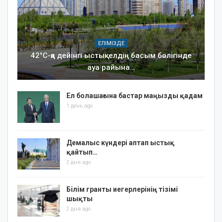
ЕЛІМІЗДЕ
42°C-қа дейінгі ыстық: елдің басым бөлігінде
ауа райына…
Ел болашағына бастар маңызды қадам
1 день ago
Демалыс күндері аптап ыстық
қайтып…
2 дня ago
Білім гранты иегерлерінің тізімі
шықты
2 дня ago