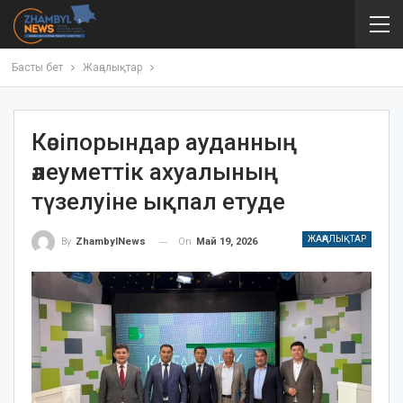
Басты бет
Жаңалықтар
Кәсіпорындар ауданның
әлеуметтік ахуалының
түзелуіне ықпал етуде
ЖАҢАЛЫҚТАР
On
Май 19, 2026
By
ZhambylNews