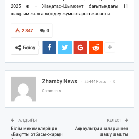
2025 ж – Жаңатас-Шымкент бағытындағы 11
шақырым жолға жөндеу жұмыстарын жасапты.
2 347
0
Бөлісу
ZhambylNews
25444 Posts
0
Comments
АЛДЫҢҒЫ
КЕЛЕСІ
Білім мекемелерінде
Ақ жаулықты аналар әннен
«Бақытты отбасы-жарқын
шашу шашты