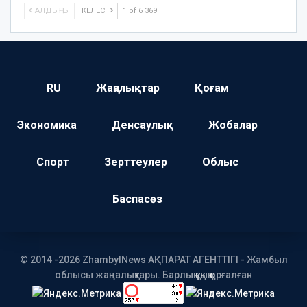
АЛДЫҢҒЫ
КЕЛЕСІ
1 of 6 369
RU
Жаңалықтар
Қоғам
Экономика
Денсаулық
Жобалар
Спорт
Зерттеулер
Облыс
Баспасөз
© 2014 -2026 ZhambylNews АҚПАРАТ АГЕНТТІГІ - Жамбыл
облысы жаңалықтары. Барлық құқық қорғалған