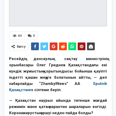
64
0
Бөлісу
Ресейдің денсаулық сақтау министрінің
орынбасары Олег Гриднев Қазақстандағы екі
күндік жұмыстың қорытындысы бойынша қауіпті
індетті қашан жеңуге болатынын айтты, — деп
хабарлайды “ZhambylNews” AA
Sputnik
Қазақстанға
сілтеме беріп.
— Қазақстан наурыз айында төтенше жағдай
режимін және қатаң карантин шараларын енгізді.
Коронавирустың өршуі неден пайда болды?