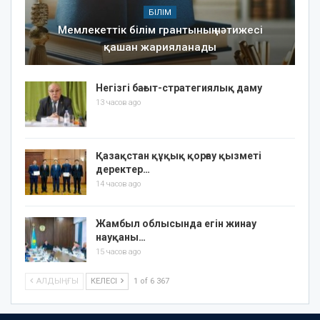
БІЛІМ
Мемлекеттік білім грантының нәтижесі
қашан жарияланады
Негізгі бағыт-стратегиялық даму
13 часов ago
Қазақстан құқық қорғау қызметі
деректер…
14 часов ago
Жамбыл облысында егін жинау
науқаны…
15 часов ago
АЛДЫҢҒЫ
КЕЛЕСІ
1 of 6 367