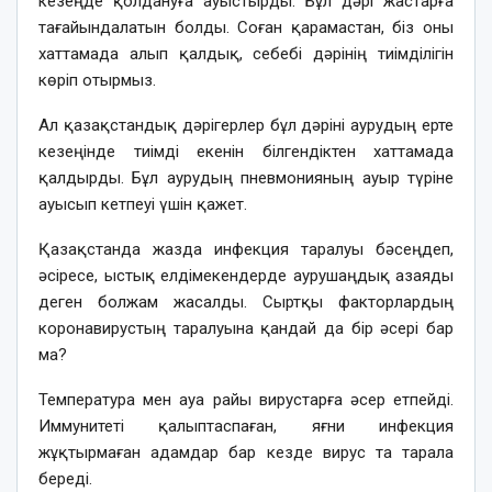
кезеңде қолдануға ауыстырды. Бұл дәрі жастарға
тағайындалатын болды. Соған қарамастан, біз оны
хаттамада алып қалдық, себебі дәрінің тиімділігін
көріп отырмыз.
Ал қазақстандық дәрігерлер бұл дәріні аурудың ерте
кезеңінде тиімді екенін білгендіктен хаттамада
қалдырды. Бұл аурудың пневмонияның ауыр түріне
ауысып кетпеуі үшін қажет.
Қазақстанда жазда инфекция таралуы бәсеңдеп,
әсіресе, ыстық елдімекендерде аурушаңдық азаяды
деген болжам жасалды. Сыртқы факторлардың
коронавирустың таралуына қандай да бір әсері бар
ма?
Температура мен ауа райы вирустарға әсер етпейді.
Иммунитеті қалыптаспаған, яғни инфекция
жұқтырмаған адамдар бар кезде вирус та тарала
береді.