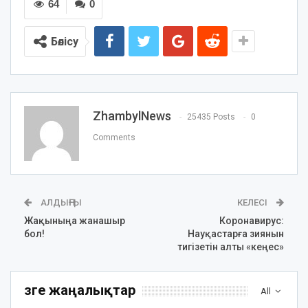
64
0
Бөлісу
ZhambylNews
25435 Posts
0
Comments
АЛДЫҢҒЫ
КЕЛЕСІ
Жақыныңа жанашыр
Коронавирус:
бол!
Науқастарға зиянын
тигізетін алты «кеңес»
Өзге жаңалықтар
All