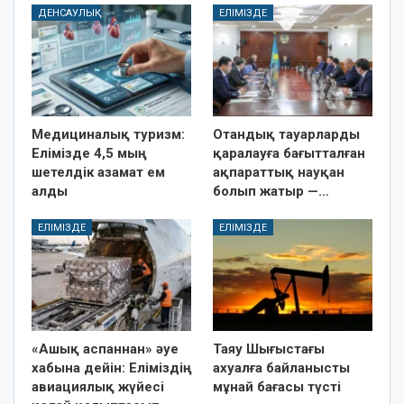
ДЕНСАУЛЫҚ
ЕЛІМІЗДЕ
Медициналық туризм:
Отандық тауарларды
Елімізде 4,5 мың
қаралауға бағытталған
шетелдік азамат ем
ақпараттық науқан
алды
болып жатыр —…
ЕЛІМІЗДЕ
ЕЛІМІЗДЕ
«Ашық аспаннан» әуе
Таяу Шығыстағы
хабына дейін: Еліміздің
ахуалға байланысты
авиациялық жүйесі
мұнай бағасы түсті