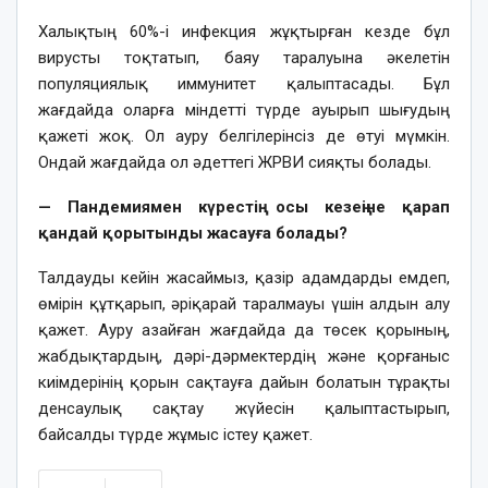
Халықтың 60%-і инфекция жұқтырған кезде бұл
вирусты тоқтатып, баяу таралуына әкелетін
популяциялық иммунитет қалыптасады. Бұл
жағдайда оларға міндетті түрде ауырып шығудың
қажеті жоқ. Ол ауру белгілерінсіз де өтуі мүмкін.
Ондай жағдайда ол әдеттегі ЖРВИ сияқты болады.
— Пандемиямен күрестің осы кезеңіне қарап
қандай қорытынды жасауға болады?
Талдауды кейін жасаймыз, қазір адамдарды емдеп,
өмірін құтқарып, әріқарай таралмауы үшін алдын алу
қажет. Ауру азайған жағдайда да төсек қорының,
жабдықтардың, дәрі-дәрмектердің және қорғаныс
киімдерінің қорын сақтауға дайын болатын тұрақты
денсаулық сақтау жүйесін қалыптастырып,
байсалды түрде жұмыс істеу қажет.