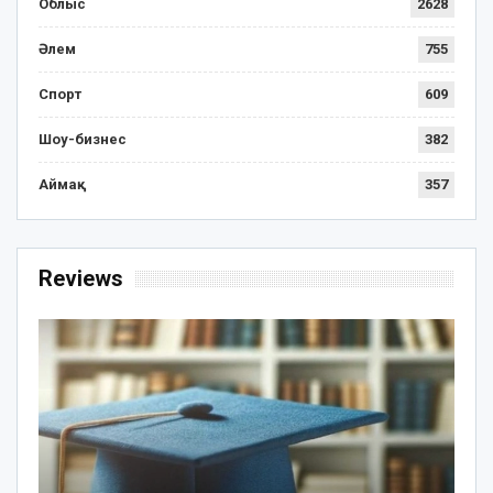
Облыс
2628
Әлем
755
Спорт
609
Шоу-бизнес
382
Аймақ
357
Reviews