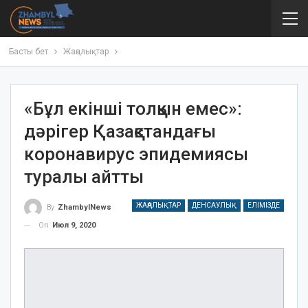
Басты бет
Жаңалықтар
«Бұл екінші толқын емес»:
дәрігер Қазақстандағы
коронавирус эпидемиясы
туралы айтты
ЖАҢАЛЫҚТАР
ДЕНСАУЛЫҚ
ЕЛІМІЗДЕ
By
ZhambylNews
On
Июл 9, 2020