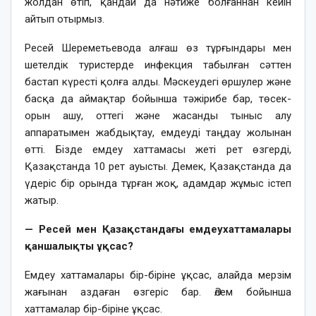
жолдан өтіп, қандай да нәтиже болғаннан кейін
айтып отырмыз.
Ресей Шереметьевода алғаш өз тұрғындары мен
шетелдік туристерде инфекция табылған сәттен
бастап күресті қолға алды. Мәскеудегі өршулер және
басқа да аймақтар бойынша тәжірибе бар, төсек-
орын ашу, оттегі және жасанды тыныс алу
аппаратымен жабдықтау, емдеуді таңдау жолынан
өтті. Бізде емдеу хаттамасы жеті рет өзгерді,
Қазақстанда 10 рет ауысты. Демек, Қазақстанда да
үдеріс бір орында тұрған жоқ, адамдар жұмыс істеп
жатыр.
— Ресей мен Қазақстандағы емдеухаттамалары
қаншалықты ұқсас?
Емдеу хаттамалары бір-біріне ұқсас, алайда мерзім
жағынан аздаған өзгеріс бар. Әлем бойынша
хаттамалар бір-біріне ұқсас.