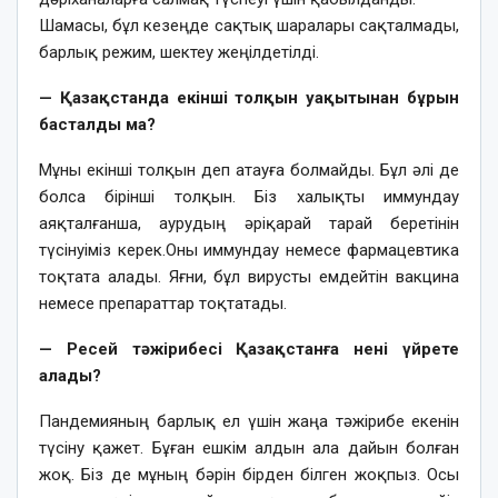
Шамасы, бұл кезеңде сақтық шаралары сақталмады,
барлық режим, шектеу жеңілдетілді.
— Қазақстанда екінші толқын уақытынан бұрын
басталды ма?
Мұны екінші толқын деп атауға болмайды. Бұл әлі де
болса бірінші толқын. Біз халықты иммундау
аяқталғанша, аурудың әріқарай тарай беретінін
түсінуіміз керек.Оны иммундау немесе фармацевтика
тоқтата алады. Яғни, бұл вирусты емдейтін вакцина
немесе препараттар тоқтатады.
— Ресей тәжірибесі Қазақстанға нені үйрете
алады?
Пандемияның барлық ел үшін жаңа тәжірибе екенін
түсіну қажет. Бұған ешкім алдын ала дайын болған
жоқ. Біз де мұның бәрін бірден білген жоқпыз. Осы