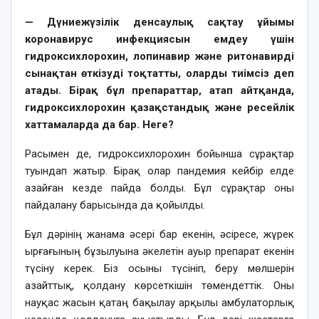
— Дүниежүзілік денсаулық сақтау ұйымы
коронавирус инфекциясын емдеу үшін
гидроксихлорохин, лопинавир және ритонавирді
сынақтан өткізуді тоқтатты, оларды тиімсіз деп
атады. Бірақ бұл препараттар, атап айтқанда,
гидроксихлорохин қазақстандық және ресейлік
хаттамаларда да бар. Неге?
Расымен де, гидроксихлорохин бойынша сұрақтар
туындап жатыр. Бірақ олар пандемия кейбір елде
азайған кезде пайда болды. Бұл сұрақтар оны
пайдалану барысында да қойылды.
Бұл дәрінің жанама әсері бар екенін, әсіресе, жүрек
ырғағының бұзылуына әкелетін ауыр препарат екенін
түсіну керек. Біз осыны түсініп, беру мөлшерін
азайттық, қолдану көрсеткішін төмендеттік. Оны
науқас жасын қатаң бақылау арқылы амбулаторлық