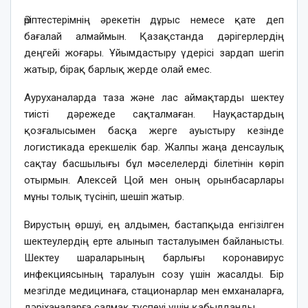
Әріптестерімнің әрекетін дұрыс немесе қате деп
бағалай алмаймын. Қазақстанда дәрігерлердің
деңгейі жоғары. Ұйымдастыру үдерісі зардап шегіп
жатыр, бірақ барлық жерде олай емес.
Ауруханаларда таза және лас аймақтарды шектеу
тиісті дәрежеде сақталмаған. Науқастардың
қозғалысымен басқа жерге ауыстыру кезінде
логистикада ерекшелік бар. Жалпы жаңа денсаулық
сақтау басшылығы бұл мәселелерді білетінін көріп
отырмын. Алексей Цой мен оның орынбасарлары
мұны толық түсініп, шешіп жатыр.
Вирустың өршуі, ең алдымен, бастапқыда енгізілген
шектеулердің ерте алынып тасталуымен байланысты.
Шектеу шараларының барлығы коронавирус
инфекциясының таралуын созу үшін жасалды. Бір
мезгілде медицинаға, стационарлар мен емханаларға,
дәріханаларға салмақ түспеуі үшін қабылданды.