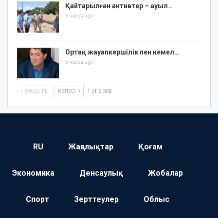
Қайтарылған активтер – ауыл…
5 часов ago
Ортақ жауапкершілік пен кемел…
5 часов ago
АЛДЫҢҒЫ
КЕЛЕСІ
1 of 6 368
RU
Жаңалықтар
Қоғам
Экономика
Денсаулық
Жобалар
Спорт
Зерттеулер
Облыс