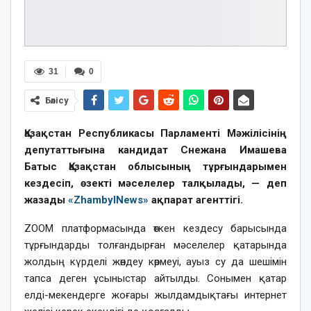
31
0
Бөлісу
Қазақстан Республикасы Парламенті Мәжілісінің
депутаттығына кандидат Снежана Имашева
Батыс Қазақстан облысының тұрғындарымен
кездесіп, өзекті мәселелер талқылады, — деп
жазады
«ZhambylNews»
ақпарат агенттігі.
ZOOM платформасында өткен кездесу барысында
тұрғындарды толғандырған мәселелер қатарында
жолдың күрделі жөндеу көрмеуі, ауыз су да шешімін
тапса деген ұсыныстар айтылды. Сонымен қатар
елді-мекендерге жоғары жылдамдықтағы интернет