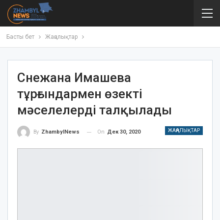
Басты бет
Жаңалықтар
Снежана Имашева
тұрғындармен өзекті
мәселелерді талқылады
ЖАҢАЛЫҚТАР
On
Дек 30, 2020
By
ZhambylNews