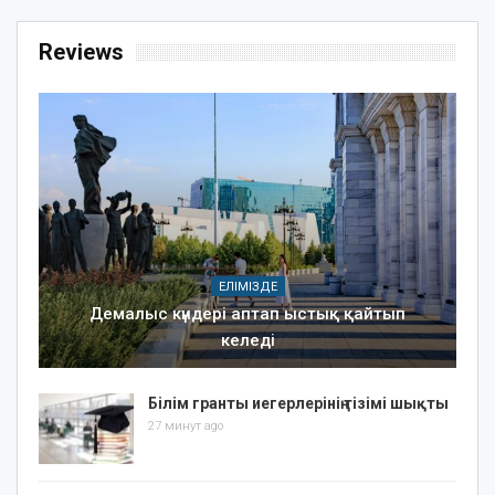
Reviews
ЕЛІМІЗДЕ
Демалыс күндері аптап ыстық қайтып
келеді
Білім гранты иегерлерінің тізімі шықты
27 минут ago