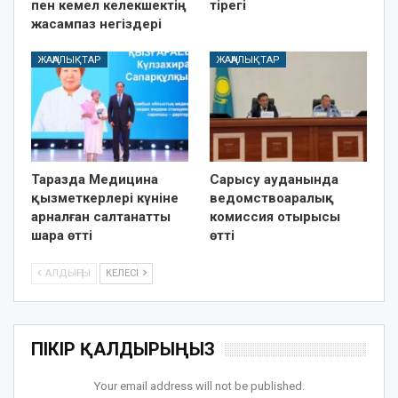
пен кемел келекшектің
тірегі
жасампаз негіздері
ЖАҢАЛЫҚТАР
ЖАҢАЛЫҚТАР
Таразда Медицина
Сарысу ауданында
қызметкерлері күніне
ведомствоаралық
арналған салтанатты
комиссия отырысы
шара өтті
өтті
АЛДЫҢҒЫ
КЕЛЕСІ
ПІКІР ҚАЛДЫРЫҢЫЗ
Your email address will not be published.