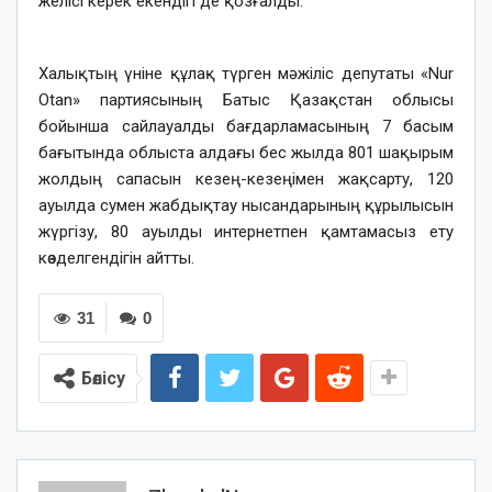
желісі керек екендігі де қозғалды.
Халықтың үніне құлақ түрген мәжіліс депутаты «Nur
Otan» партиясының Батыс Қазақстан облысы
бойынша сайлауалды бағдарламасының 7 басым
бағытында облыста алдағы бес жылда 801 шақырым
жолдың сапасын кезең-кезеңімен жақсарту, 120
ауылда сумен жабдықтау нысандарының құрылысын
жүргізу, 80 ауылды интернетпен қамтамасыз ету
көзделгендігін айтты.
31
0
Бөлісу