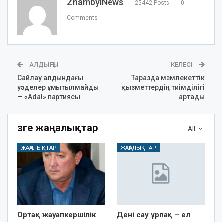
ZhambylNews
25442 Posts
0
Comments
АЛДЫҢҒЫ
КЕЛЕСІ
Сайлау алдындағы
Таразда мемлекеттік
уәделер ұмытылмайды
қызметтердің тиімділігі
— «Adal» партиясы
артады
Өзге жаңалықтар
All
ЖАҢАЛЫҚТАР
ЖАҢАЛЫҚТАР
Ортақ жауапкершілік
Дені сау ұрпақ – ел