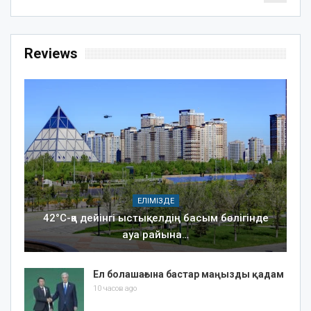
Reviews
ЕЛІМІЗДЕ
42°C-қа дейінгі ыстық: елдің басым бөлігінде
ауа райына…
Ел болашағына бастар маңызды қадам
10 часов ago