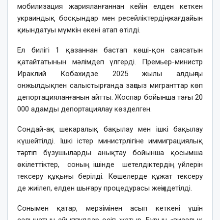
мобилизация жарияланғаннан кейін елден кеткен
украиндық босқындар мен ресейліктердің жағдайын
қиындатуы мүмкін екені атап өтілді.
Ел билігі 1 қазаннан бастап көші-қон саясатын
қатайтатынын мәлімдеп үлгерді. Премьер-министр
Ираклий Кобахидзе 2025 жылы алдыңғы
онжылдықпен салыстырғанда заңсыз мигранттар көп
депортацияланғанын айтты. Жоспар бойынша тағы 20
000 адамды депортациялау көзделген.
Сондай-ақ шекаралық бақылау мен ішкі бақылау
күшейтілді. Ішкі істер министрлігіне иммиграциялық
тәртіп бұзушыларды анықтау бойынша қосымша
өкілеттіктер, соның ішінде шетелдіктердің үйлерін
тексеру құқығы берілді. Көшелерде құжат тексеру
де жиілеп, елден шығару процедурасы жеңілдетілді.
Сонымен қатар, мерзімінен асып кеткені үшін
салынатын айыппұлдар өсіп жатыр. Бұрын «визалық