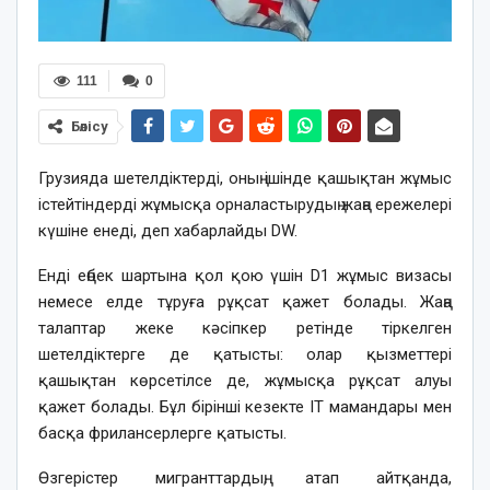
111
0
Бөлісу
Грузияда шетелдіктерді, оның ішінде қашықтан жұмыс
істейтіндерді жұмысқа орналастырудың жаңа ережелері
күшіне енеді, деп хабарлайды DW.
Енді еңбек шартына қол қою үшін D1 жұмыс визасы
немесе елде тұруға рұқсат қажет болады. Жаңа
талаптар жеке кәсіпкер ретінде тіркелген
шетелдіктерге де қатысты: олар қызметтері
қашықтан көрсетілсе де, жұмысқа рұқсат алуы
қажет болады. Бұл бірінші кезекте IT мамандары мен
басқа фрилансерлерге қатысты.
Өзгерістер мигранттардың, атап айтқанда,