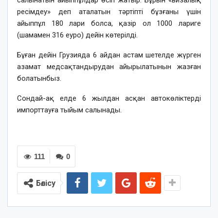
ресімдеу» деп аталатын тәртіпті бұзғаны үшін
айыппұл 180 лари болса, қазір ол 1000 лариге
(шамамен 316 еуро) дейін көтерілді.
Бұған дейін Грузияда 6 айдан астам шетелде жүрген
азамат медсақтандырудан айырылатынын жазған
болатынбыз.
Сондай-ақ елде 6 жылдан асқан автокөліктерді
импорттауға тыйым салынады.
111
0
Бөлісу