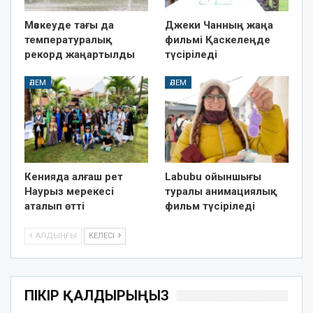
Мәскеуде тағы да
Джеки Чанның жаңа
температуралық
фильмі Қаскелеңде
рекорд жаңартылды
түсіріледі
ӘЛЕМ
ӘЛЕМ
Кенияда алғаш рет
Labubu ойыншығы
Наурыз мерекесі
туралы анимациялық
аталып өтті
фильм түсіріледі
АЛДЫҢҒЫ
КЕЛЕСІ
ПІКІР ҚАЛДЫРЫҢЫЗ