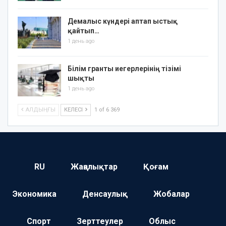
Демалыс күндері аптап ыстық
қайтып…
1 день ago
Білім гранты иегерлерінің тізімі
шықты
1 день ago
АЛДЫҢҒЫ
КЕЛЕСІ
1 of 6 369
RU
Жаңалықтар
Қоғам
Экономика
Денсаулық
Жобалар
Спорт
Зерттеулер
Облыс