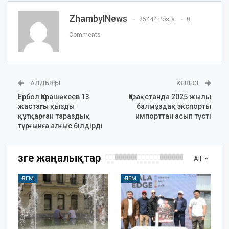
ZhambylNews
25444 Posts
0
Comments
АЛДЫҢҒЫ
КЕЛЕСІ
Ербол Қарашөкеев 13
Қазақстанда 2025 жылы
жастағы қызды
балмұздақ экспорты
құтқарған тараздық
импорттан асып түсті
тұрғынға алғыс білдірді
Өзге жаңалықтар
All
ӘЛЕМ
ӘЛЕМ