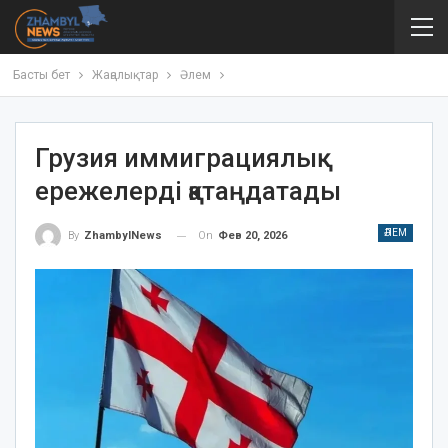
Басты бет
Жаңалықтар
Әлем
Грузия иммиграциялық
ережелерді қатаңдатады
ӘЛЕМ
On
Фев 20, 2026
By
ZhambylNews