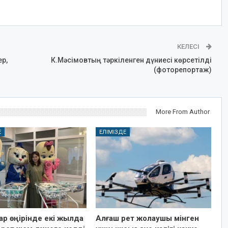
КЕЛЕСІ
ер,
К.Мәсімовтың тәркіленген дүниесі көрсетілді
(фоторепортаж)
More From Author
Е
ЕЛІМІЗДЕ
р өңірінде екі жылда
Алғаш рет жолаушы мінген