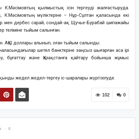
шы К.Мәсімовтың қылмыстық ісін тергеуді жалғастыруда.
с, К.Мәсімовтың мүліктеріне – Нұр-Сұлтан қаласында екі
ер мен дербес сарай, сондай-ақ Щучье-Бурабай шипажайы
ер теліміне тыйым салынған.
н. АҚШ доллары алынып, оған тыйым салынды.
наласындағылар шетел банктеріне заңсыз шығарған аса ірі
ру, бұғаттау және Қазақстанға қайтару бойынша жұмыс
қынды жедел жедел-тергеу іс-шаралары жүргізілуде.
102
0
s
0