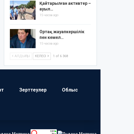
Қайтарылған активтер –
ауыл…
15 часов ago
Ортақ жауапкершілік
пен кемел…
15 часов ago
АЛДЫҢҒЫ
КЕЛЕСІ
1 of 6 368
рт
Зерттеулер
Облыс