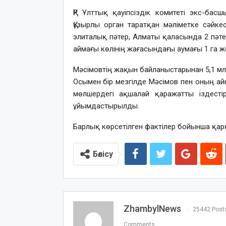
ҚР Ұлттық қауіпсіздік комитеті экс-бас
Құзырлы орган таратқан мәліметке сәйке
элиталық пәтер, Алматы қаласында 2 пәт
аймағы көлінің жағасындағы аумағы 1 га ж
Мәсімовтің жақын байланыстарынан 5,1 мл
Осымен бір мезгілде Мәсімов пен оның ай
мөлшердегі ақшалай қаражатты іздесті
ұйымдастырылды.
Барлық көрсетілген фактілер бойынша қар
Бөлісу
ZhambylNews
25442 Post
Comments