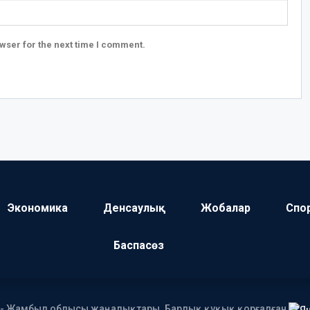
wser for the next time I comment.
Экономика
Денсаулық
Жобалар
Спо
Баспасөз
І - Жамбыл облысы жаңалықтары. Барлық құқық қорғалған