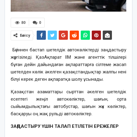
80
0
Бөлісу
Бүгіннен бастап шетелдік автокөліктерді заңдастыру
жүргізіледі. ҚазАқпарат ІІМ және агенттік тілшілері
бұған дейін дайындаған ақпараттарға сілтеме жасап
шетелден көлік әкелген қазақстандықтар жалпы нені
білуі керек деген ақпаратқа шолу ұсынады.
Қазақстан азаматтары сырттан әкелген шетелдік
есептегі жеңіл автокөліктер, шағын, орта
сыйымдылықтағы автобустар, шағын жүк көліктер,
басқаруы оң жақ рульді автокөліктер.
ЗАҢДАСТЫРУ ҮШІН ТАЛАП ЕТІЛЕТІН ЕРЕЖЕЛЕР