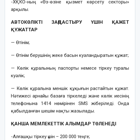
-ХҚКО-ның «Өз-өзіне қызмет көрсету секторы»
арқылы.
АВТОКӨЛІКТІ ЗАҢДАСТЫРУ ҮШІН ҚАЖЕТ
ҚҰЖАТТАР
— Өтінім;
— Өтінім берушінің жеке басын куәландыратын құжат;
— Көлік құралының паспорты немесе тіркеу туралы
куәлік;
— Көлік құралына меншік құқығын растайтын құжат.
Нәтижесі арнайы базаға тіркеледі және көлік иесінің
телефонына 1414 нөмірінен SMS жіберіледі. Онда
қабылданған шешім нақты жазылады.
ҚАНША МЕМЛЕКЕТТІК АЛЫМДАР ТӨЛЕНЕДІ
-Алғашқы тіркеу үшін – 200 000 теңге;