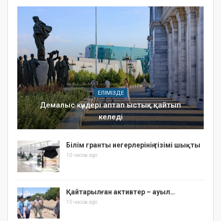
ЕЛІМІЗДЕ
Демалыс күндері аптап ыстық қайтып
келеді
Білім гранты иегерлерінің тізімі шықты
10 часов ago
Қайтарылған активтер – ауыл…
15 часов ago