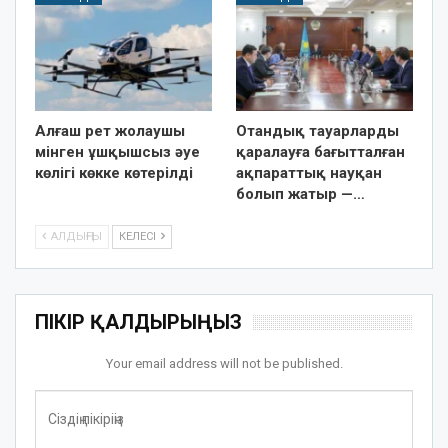
Алғаш рет жолаушы
Отандық тауарларды
мінген ұшқышсыз әуе
қаралауға бағытталған
көлігі көкке көтерілді
ақпараттық науқан
болып жатыр —…
АЛДЫҢҒЫ
КЕЛЕСІ
ПІКІР ҚАЛДЫРЫҢЫЗ
Your email address will not be published.