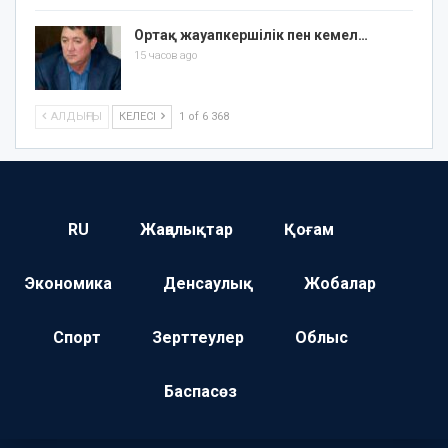
Ортақ жауапкершілік пен кемел…
15 часов ago
АЛДЫҢҒЫ
КЕЛЕСІ
1 of 6 368
RU
Жаңалықтар
Қоғам
Экономика
Денсаулық
Жобалар
Спорт
Зерттеулер
Облыс
Баспасөз