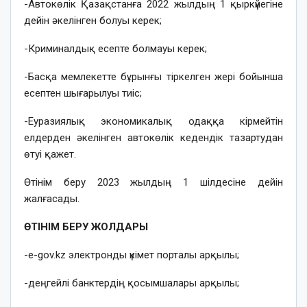
-Автокөлік Қазақстанға 2022 жылдың 1 қыркүйегіне
дейін әкелінген болуы керек;
-Криминалдық есепте болмауы керек;
-Басқа мемлекетте бұрынғы тіркелген жері бойынша
есептен шығарылуы тиіс;
-Еуразиялық экономикалық одаққа кірмейтін
елдерден әкелінген автокөлік кедендік тазартудан
өтуі қажет.
Өтінім беру 2023 жылдың 1 шілдесіне дейін
жалғасады.
ӨТІНІМ БЕРУ ЖОЛДАРЫ
-е-gov.kz электронды үкімет порталы арқылы;
-деңгейлі банктердің қосымшалары арқылы;