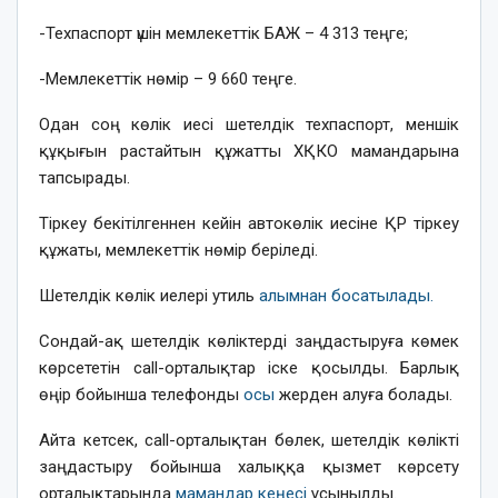
-Техпаспорт үшін мемлекеттік БАЖ – 4 313 теңге;
-Мемлекеттік нөмір – 9 660 теңге.
Одан соң көлік иесі шетелдік техпаспорт, меншік
құқығын растайтын құжатты ХҚКО мамандарына
тапсырады.
Тіркеу бекітілгеннен кейін автокөлік иесіне ҚР тіркеу
құжаты, мемлекеттік нөмір беріледі.
Шетелдік көлік иелері утиль
алымнан босатылады.
Сондай-ақ шетелдік көліктерді заңдастыруға көмек
көрсететін сall-орталықтар іске қосылды. Барлық
өңір бойынша телефонды
осы
жерден алуға болады.
Айта кетсек, сall-орталықтан бөлек, шетелдік көлікті
заңдастыру бойынша халыққа қызмет көрсету
орталықтарында
мамандар кеңесі
ұсынылды.