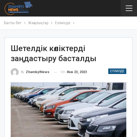
Басты бет
Жаңалықтар
Елімізде
Шетелдік көліктерді
заңдастыру басталды
ЕЛІМІЗДЕ
On
Янв 23, 2023
By
ZhambylNews