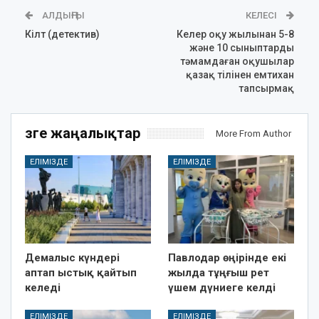
АЛДЫҢҒЫ
КЕЛЕСІ
Кілт (детектив)
Келер оқу жылынан 5-8
және 10 сыныптарды
тәмамдаған оқушылар
қазақ тілінен емтихан
тапсырмақ
Өзге жаңалықтар
More From Author
ЕЛІМІЗДЕ
ЕЛІМІЗДЕ
Демалыс күндері
Павлодар өңірінде екі
аптап ыстық қайтып
жылда тұңғыш рет
келеді
үшем дүниеге келді
ЕЛІМІЗДЕ
ЕЛІМІЗДЕ