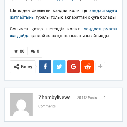
Шетелден әкелінген қандай көлік түрі
заңдастыруға
жатпайтыны
туралы толық ақпараттан оқуға болады.
Сонымен қатар шетелдік көлікті
заңдастырмаған
жағдайда
қандай жаза қолданылатыны айтылды.
80
0
Бөлісу
ZhambylNews
25442 Posts
0
Comments