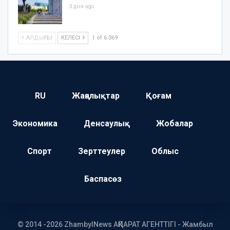
3 дня ago
АЛДЫҢҒЫ
КЕЛЕСІ
1 of 6 369
RU
Жаңалықтар
Қоғам
Экономика
Денсаулық
Жобалар
Спорт
Зерттеулер
Облыс
Баспасөз
© 2014 -2026 ZhambylNews АҚПАРАТ АГЕНТТІГІ - Жамбыл