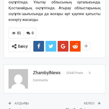
оңтүстігінде, Ұлытау облысының орталығында,
Қостанайдың оңтүстігінде, Атырау облыстарының
оңтүстік-шығысында да жоғары өрт қаупіне қатысты
ескерту жасалды.
81
0
Бөлісу
ZhambylNews
25445 Posts
0
Comments
АЛДЫҢҒЫ
КЕЛЕСІ