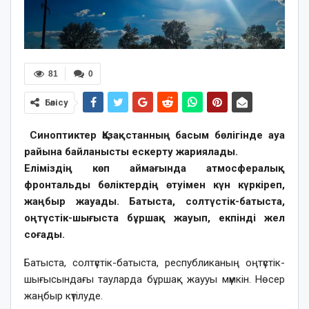
81
0
Бөлісу
Синоптиктер Қазақстанның басым бөлігінде ауа
райына байланысты ескерту жариялады.
Еліміздің көп аймағында атмосфералық
фронтальды бөліктердің өтуімен күн күркіреп,
жаңбыр жауады. Батыста, солтүстік-батыста,
оңтүстік-шығыста бұршақ жауып, екпінді жел
соғады.
Батыста, солтүстік-батыста, республиканың оңтүстік-
шығысындағы тауларда бұршақ жаууы мүмкін. Нөсер
жаңбыр күтілуде.