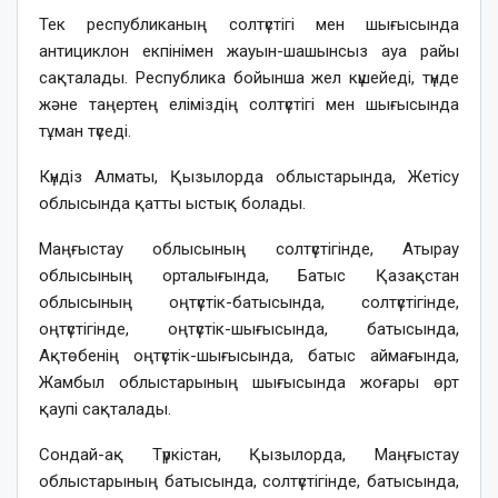
Тек республиканың солтүстігі мен шығысында
антициклон екпінімен жауын-шашынсыз ауа райы
сақталады. Республика бойынша жел күшейеді, түнде
және таңертең еліміздің солтүстігі мен шығысында
тұман түседі.
Күндіз Алматы, Қызылорда облыстарында, Жетісу
облысында қатты ыстық болады.
Маңғыстау облысының солтүстігінде, Атырау
облысының орталығында, Батыс Қазақстан
облысының оңтүстік-батысында, солтүстігінде,
оңтүстігінде, оңтүстік-шығысында, батысында,
Ақтөбенің оңтүстік-шығысында, батыс аймағында,
Жамбыл облыстарының шығысында жоғары өрт
қаупі сақталады.
Сондай-ақ Түркістан, Қызылорда, Маңғыстау
облыстарының батысында, солтүстігінде, батысында,