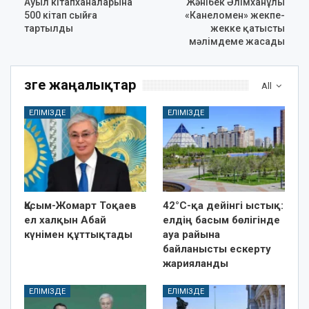
Ауыл кітапханаларына
Жәнібек Әлімханұлы
500 кітап сыйға
«Канеломен» жекпе-
тартылды
жекке қатысты
мәлімдеме жасады
Өзге жаңалықтар
All
ЕЛІМІЗДЕ
ЕЛІМІЗДЕ
Қасым-Жомарт Тоқаев
42°C-қа дейінгі ыстық:
ел халқын Абай
елдің басым бөлігінде
күнімен құттықтады
ауа райына
байланысты ескерту
жарияланды
ЕЛІМІЗДЕ
ЕЛІМІЗДЕ