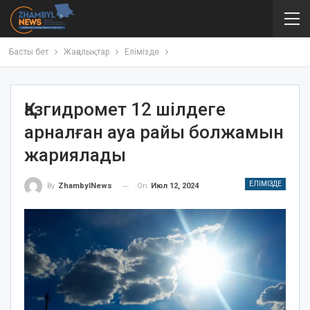
Басты бет
Жаңалықтар
Елімізде
Қазгидромет 12 шілдеге
арналған ауа райы болжамын
жариялады
ЕЛІМІЗДЕ
On
Июл 12, 2024
By
ZhambylNews