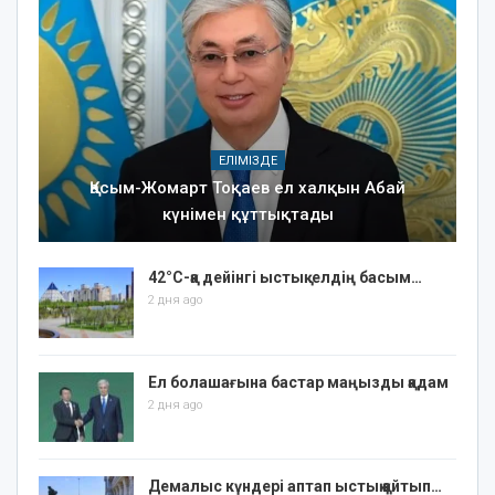
ЕЛІМІЗДЕ
Қасым-Жомарт Тоқаев ел халқын Абай
күнімен құттықтады
42°C-қа дейінгі ыстық: елдің басым…
2 дня ago
Ел болашағына бастар маңызды қадам
2 дня ago
Демалыс күндері аптап ыстық қайтып…