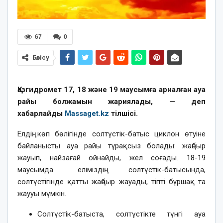
67
0
Бөлісу
Қазгидромет 17, 18 және 19 маусымға арналған ауа
райы болжамын жариялады, — деп
хабарлайды
Massaget.kz
тілшісі.
Елдің көп бөлігінде солтүстік-батыс циклон өтуіне
байланысты ауа райы тұрақсыз болады: жаңбыр
жауып, найзағай ойнайды, жел соғады. 18-19
маусымда еліміздің солтүстік-батысында,
солтүстігінде қатты жаңбыр жауады, тіпті бұршақ та
жаууы мүмкін.
Солтүстік-батыста, солтүстікте түнгі ауа