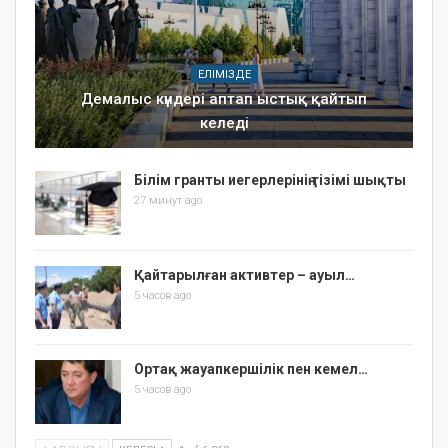
ЕЛІМІЗДЕ
Демалыс күндері аптап ыстық қайтып
келеді
Білім гранты иегерлерінің тізімі шықты
27 минут ago
Қайтарылған активтер – ауыл…
5 часов ago
Ортақ жауапкершілік пен кемел…
5 часов ago