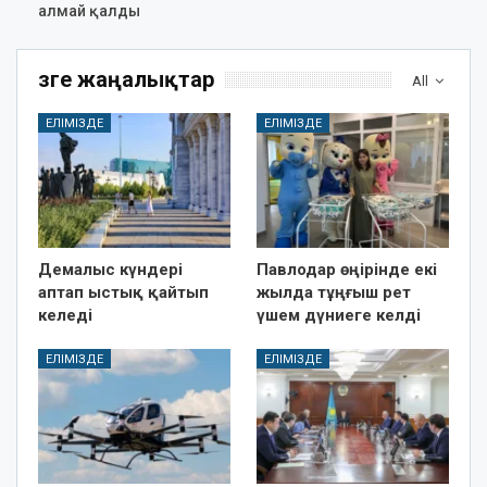
алмай қалды
Өзге жаңалықтар
All
ЕЛІМІЗДЕ
ЕЛІМІЗДЕ
Демалыс күндері
Павлодар өңірінде екі
аптап ыстық қайтып
жылда тұңғыш рет
келеді
үшем дүниеге келді
ЕЛІМІЗДЕ
ЕЛІМІЗДЕ