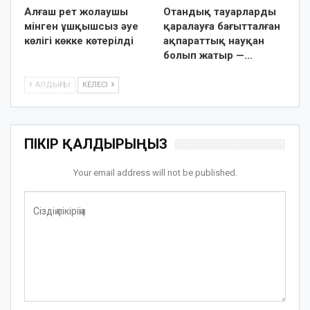
Алғаш рет жолаушы
Отандық тауарларды
мінген ұшқышсыз әуе
қаралауға бағытталған
көлігі көкке көтерілді
ақпараттық науқан
болып жатыр —…
АЛДЫҢҒЫ
КЕЛЕСІ
ПІКІР ҚАЛДЫРЫҢЫЗ
Your email address will not be published.