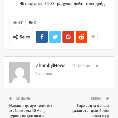
46 градустан 30-38 градусқа дейін төмендейді.
67
0
Бөлісу
ZhambylNews
25442 Posts
0
Comments
АЛДЫҢҒЫ
КЕЛЕСІ
Израильде әуе кеңістігі
Гарвардта қанша
жабылғалы 40 мың
қазақстандық білім
турист елден шыға
алып жүр