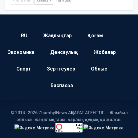
АЛДЫҢҒЫ
КЕЛЕСІ
1 of 6 368
RU
Жаңалықтар
Қоғам
Экономика
Денсаулық
Жобалар
Спорт
Зерттеулер
Облыс
Баспасөз
© 2014 -2026 ZhambylNews АҚПАРАТ АГЕНТТІГІ - Жамбыл
облысы жаңалықтары. Барлық құқық қорғалған