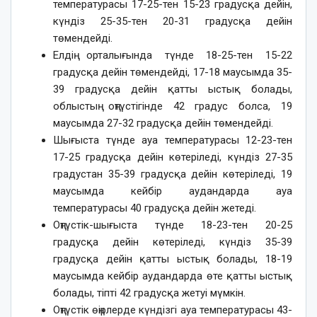
температурасы 17-25-тен 15-23 градусқа дейін,
күндіз 25-35-тен 20-31 градусқа дейін
төмендейді.
Елдің орталығында түнде 18-25-тен 15-22
градусқа дейін төмендейді, 17-18 маусымда 35-
39 градусқа дейін қатты ыстық болады,
облыстың оңтүстігінде 42 градус болса, 19
маусымда 27-32 градусқа дейін төмендейді.
Шығыста түнде ауа температурасы 12-23-тен
17-25 градусқа дейін көтеріледі, күндіз 27-35
градустан 35-39 градусқа дейін көтеріледі, 19
маусымда кейбір аудандарда ауа
температурасы 40 градусқа дейін жетеді.
Оңтүстік-шығыста түнде 18-23-тен 20-25
градусқа дейін көтеріледі, күндіз 35-39
градусқа дейін қатты ыстық болады, 18-19
маусымда кейбір аудандарда өте қатты ыстық
болады, тіпті 42 градусқа жетуі мүмкін.
Оңтүстік өңірлерде күндізгі ауа температурасы 43-