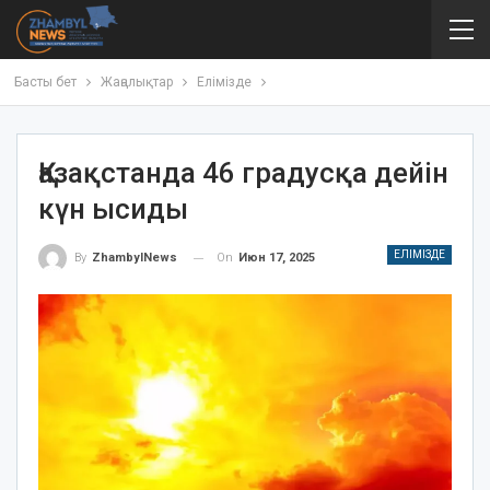
Басты бет
Жаңалықтар
Елімізде
Қазақстанда 46 градусқа дейін
күн ысиды
ЕЛІМІЗДЕ
On
Июн 17, 2025
By
ZhambylNews