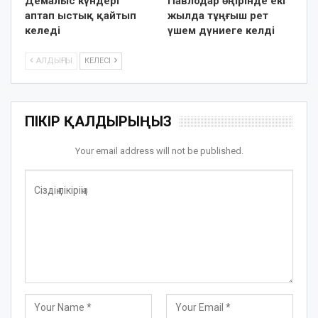
Демалыс күндері
Павлодар өңірінде екі
аптап ыстық қайтып
жылда тұңғыш рет
келеді
үшем дүниеге келді
АЛДЫҢҒЫ
КЕЛЕСІ
ПІКІР ҚАЛДЫРЫҢЫЗ
Your email address will not be published.