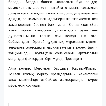
болады. Атадан балаға жалғасқан бұл заңдар
мемлекеттілік дәстүрін нығайта отырып, қоғамдық
дамуға ерекше ықпал еткен. Ұлы далада еркіндік пен
әділдік, ар-намыс пен адамгершілік, тілеулестік пен
жауапкершілік бәрінен биік тұрған. Сондықтан «Заң
және тәртіп» қағидаты ұлтымыздың рухы мен
дүниетанымына толық сай келеді. Біз ата-
бабамыздың бірегей құқықтық мұраларын мұқият
зерделеп, жан-жақты насихаттауымыз керек. Бұл –
халқымыздың құқықтық сана-сезімін арттыратын
маңызды фактордың бірі, — деді Президент.
Айта кетейік, Мемлекет басшысы Қасым-Жомарт
Тоқаев құқық қорғау органдарының кеңейтілген
алқа мәжілісінде сыбайлас жемқорлықпен күрес
мәселесін қозғады.