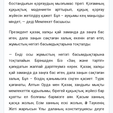
бостандығын қорғаудың мызғымас тірегі. Қоғамның
құқықтық мәдениетін арттырып, құқық қорғау
жүйесін жетілдіру қажет. Бұл – ауқымы кең маңызды
міндет, — деді Мемлекет басшысы.
Президент қазақ халқы қай заманда да заңға бас
иген, дала заңын сақтаған халық екенін атап өтіп,
жұмыстың негізгі басымдықтарына тоқталды.
— Енді осы жұмыстың негізгі басымдықтарына
тоқталайын. Біріншіден. Біз «Заң және тәртіп»
қағидатын жаппай дәріптеуіміз керек. Қазақ халқы
қай заманда да заңға бас иген, дала заңын сақтаған
халық. Бұл – біздің қанымызға сіңген қасиет. Түрік
қағанаты, Алтын Орда мен Қазақ хандығы мықты
мемлекеттік құрылымы, бірегей құқықтық жүйесі бар
қуатты ел болғаны бәрімізге аян. Қасым ханның
қасқа жолын, Есім ханның ескі жолын, Әз Тәукенің
Жеті жарғысын Ұлы даланың конституциясы деуге