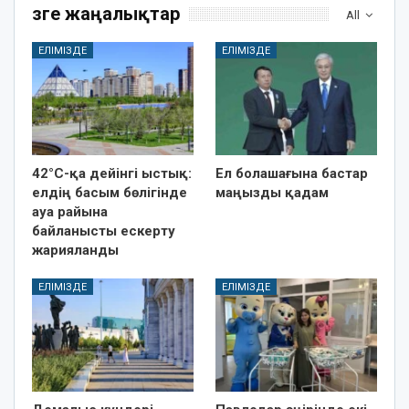
Өзге жаңалықтар
All
ЕЛІМІЗДЕ
ЕЛІМІЗДЕ
42°C-қа дейінгі ыстық:
Ел болашағына бастар
елдің басым бөлігінде
маңызды қадам
ауа райына
байланысты ескерту
жарияланды
ЕЛІМІЗДЕ
ЕЛІМІЗДЕ