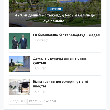
ЕЛІМІЗДЕ
42°C-қа дейінгі ыстық: елдің басым бөлігінде
ауа райына…
Ел болашағына бастар маңызды қадам
10 часов ago
Демалыс күндері аптап ыстық
қайтып…
1 день ago
Білім гранты иегерлерінің тізімі
шықты
1 день ago
АЛДЫҢҒЫ
КЕЛЕСІ
1 of 6 369