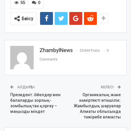
55
0
Бөлісу
ZhambylNews
25444 Posts
0
Comments
АЛДЫҢҒЫ
КЕЛЕСІ
Президент: Әйелдер мен
Органикалық және
балаларды зорлық-
көміртекті егіншілік:
зомбылықтан қорғау –
Жамбылдық шаруалар
маңызды міндет
Алматы облысында
тәжірибе алмасты