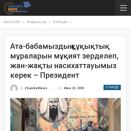
Басты бет
Жаңалықтар
Елімізде
Ата-бабамыздың құқықтық
мұраларын мұқият зерделеп,
жан-жақты насихаттауымыз
керек – Президент
ЕЛІМІЗДЕ
On
Июн 23, 2025
By
ZhambylNews