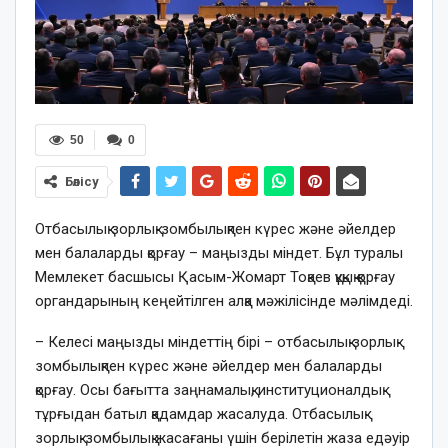
50
0
Бөлісу
Отбасылық зорлық-зомбылықпен күрес және әйелдер
мен балаларды қорғау – маңызды міндет. Бұл туралы
Мемлекет басшысы Қасым-Жомарт Тоқаев құқық қорғау
органдарының кеңейтілген алқа мәжілісінде мәлімдеді.
– Келесі маңызды міндеттің бірі – отбасылық зорлық-
зомбылықпен күрес және әйелдер мен балаларды
қорғау. Осы бағытта заңнамалық, институционалдық
тұрғыдан батыл қадамдар жасалуда. Отбасылық
зорлық-зомбылық жасағаны үшін берілетін жаза едәуір