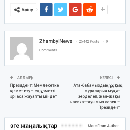
Бөлісу
ZhambylNews
25442 Posts
0
Comments
АЛДЫҢҒЫ
КЕЛЕСІ
Президент: Мемлекетке
Ата-бабамыздың құқықтық
қызмет ету – ең құрметті
мұраларын мұқият
әрі аса жауапты міндет
зерделеп, жан-жақты
насихаттауымыз керек –
Президент
Өзге жаңалықтар
More From Author