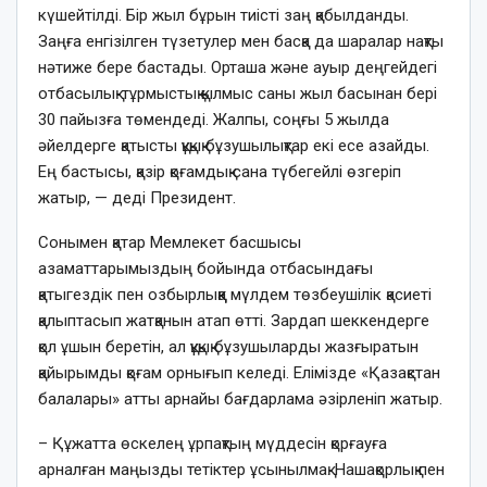
күшейтілді. Бір жыл бұрын тиісті заң қабылданды.
Заңға енгізілген түзетулер мен басқа да шаралар нақты
нәтиже бере бастады. Орташа және ауыр деңгейдегі
отбасылық-тұрмыстық қылмыс саны жыл басынан бері
30 пайызға төмендеді. Жалпы, соңғы 5 жылда
әйелдерге қатысты құқық бұзушылықтар екі есе азайды.
Ең бастысы, қазір қоғамдық сана түбегейлі өзгеріп
жатыр, — деді Президент.
Сонымен қатар Мемлекет басшысы
азаматтарымыздың бойында отбасындағы
қатыгездік пен озбырлыққа мүлдем төзбеушілік қасиеті
қалыптасып жатқанын атап өтті. Зардап шеккендерге
қол ұшын беретін, ал құқық бұзушыларды жазғыратын
қайырымды қоғам орнығып келеді. Елімізде «Қазақстан
балалары» атты арнайы бағдарлама әзірленіп жатыр.
– Құжатта өскелең ұрпақтың мүддесін қорғауға
арналған маңызды тетіктер ұсынылмақ. Нашақорлық пен