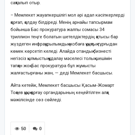
сақталып отыр.
– Мемлекет жауапкершілігі мол әрі адал кәсіпкерлерді
қорғап, қолдау білдіреді. Менің арнайы тапсырмам
бойынша Бас прокуратура жалпы сомасы 34
триллион теңге болатын шетелдіктердің қатысы бар
жүздеген инфрақұрылымдық жобаға құқықтық тұрғыдан
көмек көрсетіп келеді. Алайда отандық бизнесті
негізсіз қылмыстық қудалау мәселесі толық шешімін
тапқан жоқ. Бас прокуратура бұл жұмысты
жалғастырғаны жөн, — деді Мемлекет басшысы.
Айта кетейік, Мемлекет басшысы Қасым-Жомарт
Тоқаев құқық қорғау органдарының кеңейтілген алқа
мәжілісінде сөз сөйледі.
50
0