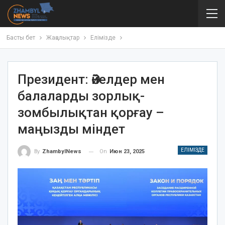
Басты бет
Жаңалықтар
Елімізде
Президент: Әйелдер мен
балаларды зорлық-
зомбылықтан қорғау –
маңызды міндет
ЕЛІМІЗДЕ
On
Июн 23, 2025
By
ZhambylNews