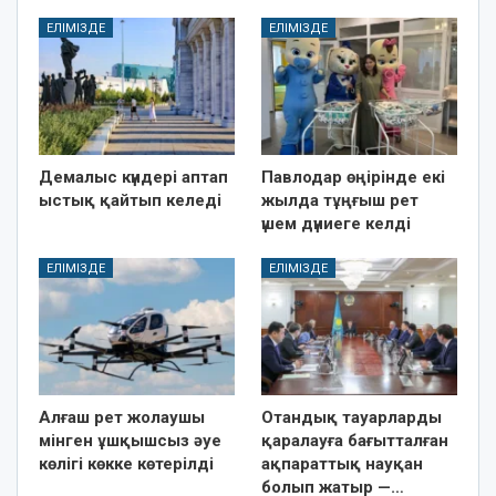
ЕЛІМІЗДЕ
ЕЛІМІЗДЕ
Демалыс күндері аптап
Павлодар өңірінде екі
ыстық қайтып келеді
жылда тұңғыш рет
үшем дүниеге келді
ЕЛІМІЗДЕ
ЕЛІМІЗДЕ
Алғаш рет жолаушы
Отандық тауарларды
мінген ұшқышсыз әуе
қаралауға бағытталған
көлігі көкке көтерілді
ақпараттық науқан
болып жатыр —…