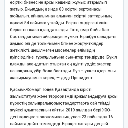
есірткі бизнесіне қарсы кешенді жұмыс атқарылып
жатыр. Биылдың өзінде 83 есірткі зертханасы
жойылып, айналымнан алынған есірткі заттарының
көлемі 84 пайызға ұлғайды. Есірткі өндіргені үшін
берілетін жаза қатаңдатылды. Тіпті, өмір бойы бас
бостандығынан айырылуы мүмкін. Бірақ бұл саладағы
жұмыс әлі де толығымен біткен жоқ, түйткілдер
жеткілікті, шешілмеген мәселелер еліміздің
қауіпсіздігіне, тұрақтылығына сын-қатер төндіруде. Бүкіл
қоғамды алаңдатып отырған ең қауіпті үрдіс: жастар
нашақорлыққа үйір бола бастады. Бұл – үлкен қатер, оны
жасырмауымыз керек, — деді Президент.
Қасым-Жомарт Тоқаев Қазақстанда кірісті
жылыстатуға және терроризмді қаржыландыруға қарсы
күрестің халықаралық озық стандарттарға сай тиімді
жүйесі қалыптасқанын айтты. 2019 жылдан бері ЖІӨ-
дегі көлеңкелі экономиканың үлесі 23 пайыздан 16
пайызға дейін төмендеді. Бірақ әлі жоғары деңгей