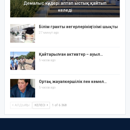
Демалыс күндері аптап ыстық қайтып
келеді
Білім гранты иегерлерінің тізімі шықты
27 минут ago
Қайтарылған активтер – ауыл…
5 часов ago
Ортақ жауапкершілік пен кемел…
5 часов ago
АЛДЫҢҒЫ
КЕЛЕСІ
1 of 6 368